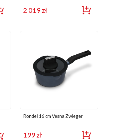
ne
Zwieger
2 019
zł
Rondel 16 cm Vesna Zwieger
199
zł