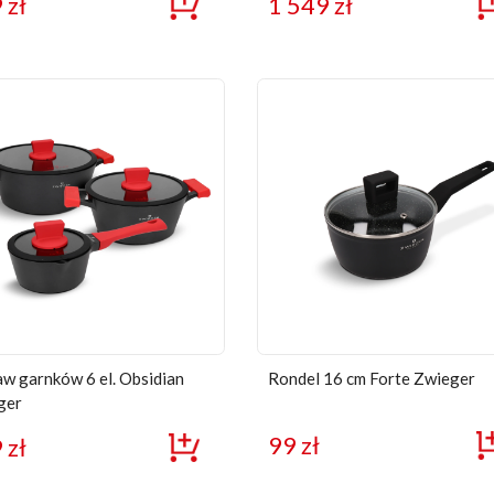
9
zł
1 549
zł
w garnków 6 el. Obsidian
Rondel 16 cm Forte Zwieger
ger
99
zł
9
zł