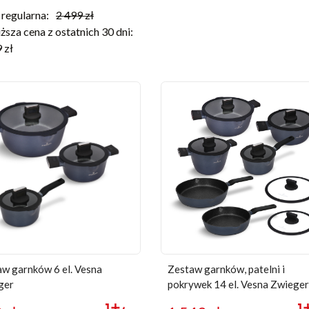
regularna:
2 499
zł
ższa cena z ostatnich 30 dni:
9
zł
w garnków 6 el. Vesna
Zestaw garnków, patelni i
ger
pokrywek 14 el. Vesna Zwieger