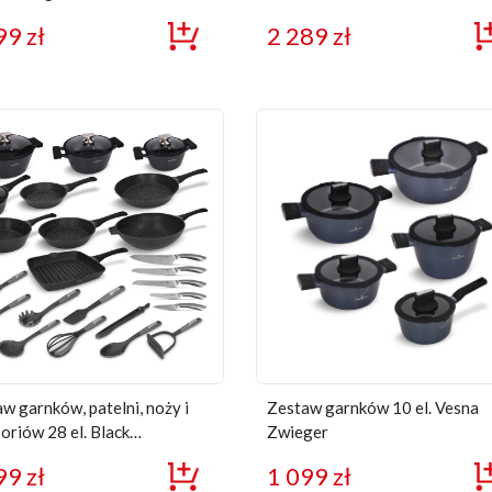
Zwieger + brytfanna Black Sto
99
zł
2 289
zł
w garnków, patelni, noży i
Zestaw garnków 10 el. Vesna
oriów 28 el. Black
Zwieger
e Zwieger
99
zł
1 099
zł