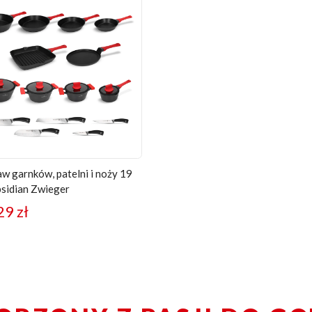
w garnków, patelni i noży 19
bsidian Zwieger
29
zł