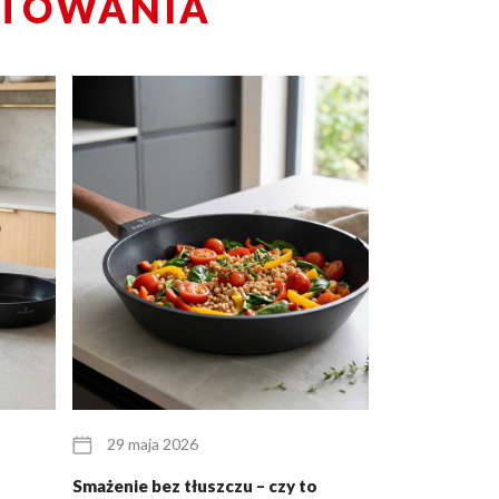
OTOWANIA
29 maja 2026
25 maja 20
Smażenie bez tłuszczu – czy to
Zestaw garnkó