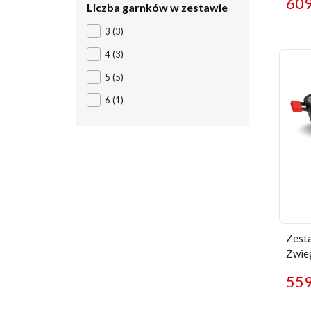
60
Liczba garnków w zestawie
3
(3)
4
(3)
5
(5)
6
(1)
Zesta
Zwie
55