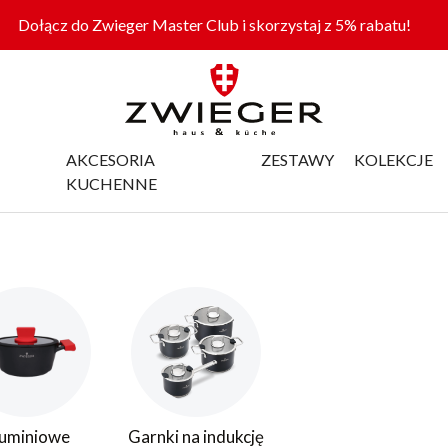
Dołącz do Zwieger Master Club i skorzystaj z 5% rabatu!
AKCESORIA
ZESTAWY
KOLEKCJE
KUCHENNE
uminiowe
Garnki na indukcję