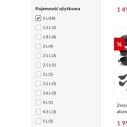
1 4
Pojemność użytkowa
1 L
(16)
1.3 L
(2)
1.8 L
(4)
%
2 L
(4)
2.1 L
(3)
2.5 L
(1)
3 L
(5)
3.2 L
(3)
3.6 L
(3)
4 L
(1)
Zesta
akces
4.3 L
(3)
Ston
5 L
(3)
1 9