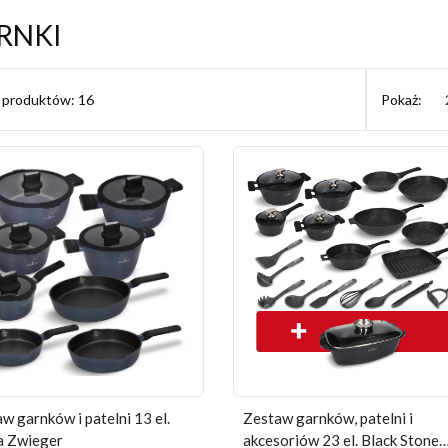
RNKI
ć produktów: 16
Pokaż:
w garnków i patelni 13 el.
Zestaw garnków, patelni i
a Zwieger
akcesoriów 23 el. Black Stone