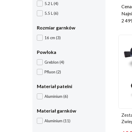
5.2 L
(4)
Cena 
Najni
5.5 L
(6)
2 49
Rozmiar garnków
16 cm
(3)
Powłoka
Greblon
(4)
Pfluon
(2)
Materiał patelni
Aluminium
(6)
Materiał garnków
Zesta
Aluminium
(11)
Zwie