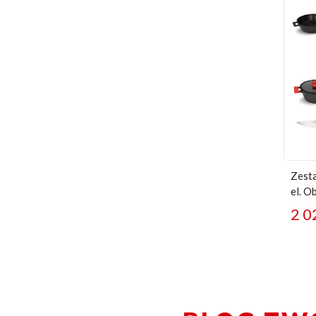
Zesta
el. O
2 0