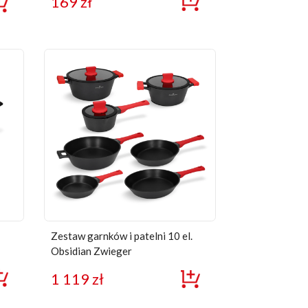
169
zł
Zestaw garnków i patelni 10 el.
Obsidian Zwieger
1 119
zł