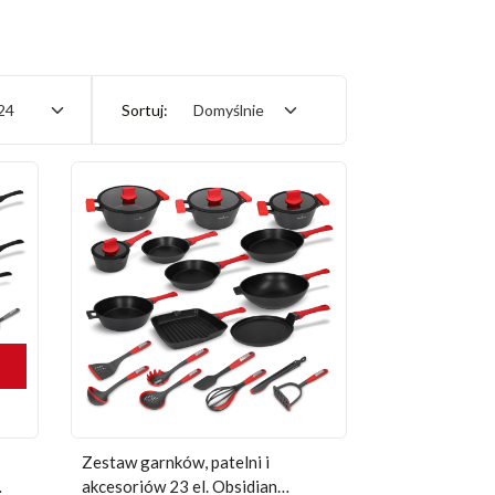
24
Sortuj:
Domyślnie
Zestaw garnków, patelni i
akcesoriów 23 el. Obsidian