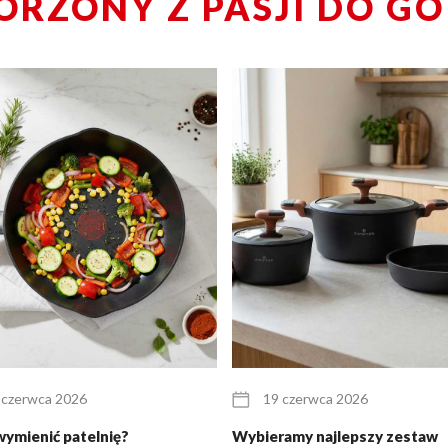
ORZONY Z PASJI DO G
 czerwca 2026
19 czerwca 2026
wymienić patelnię?
Wybieramy najlepszy zestaw