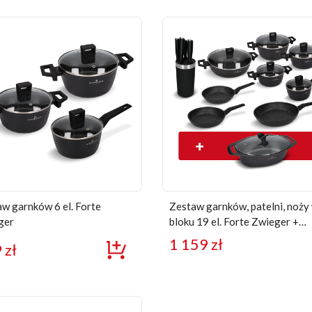
w garnków 6 el. Forte
Zestaw garnków, patelni, noży
ger
bloku 19 el. Forte Zwieger +
brytfanna Forte
1 159
zł
9
zł