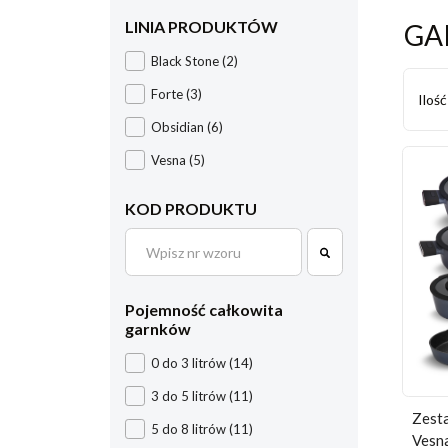
LINIA PRODUKTÓW
GA
Black Stone
(2)
Forte
(3)
Iloś
Obsidian
(6)
Vesna
(5)
KOD PRODUKTU
Pojemność całkowita
garnków
0 do 3 litrów
(14)
3 do 5 litrów
(11)
Zesta
5 do 8 litrów
(11)
Vesn