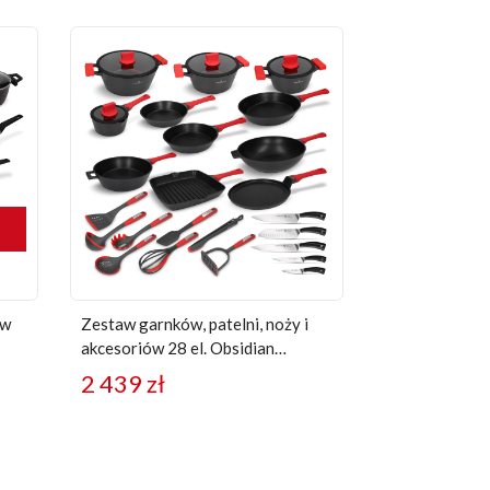
 w
Zestaw garnków, patelni, noży i
akcesoriów 28 el. Obsidian
Zwieger
2 439
zł