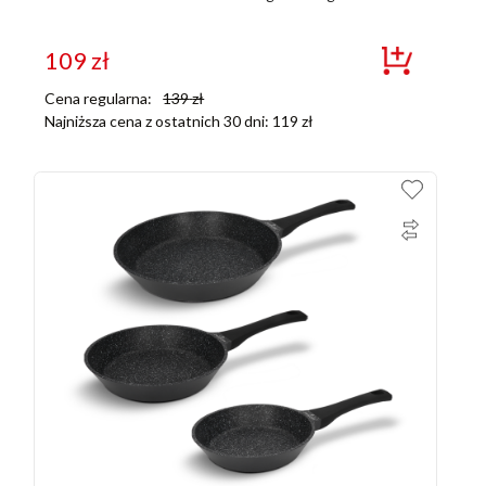
109
zł
Cena regularna:
139
zł
Najniższa cena z ostatnich 30 dni:
119
zł