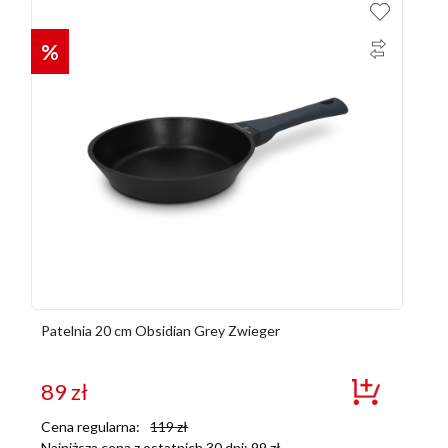
%
Patelnia 20 cm Obsidian Grey Zwieger
89
zł
Cena regularna:
119
zł
Najniższa cena z ostatnich 30 dni:
99
zł