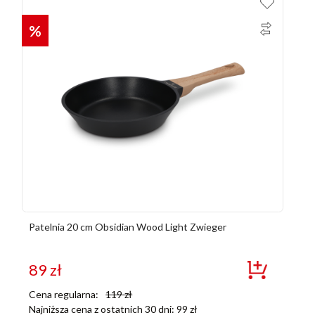
%
Patelnia 20 cm Obsidian Wood Light Zwieger
89
zł
Cena regularna:
119
zł
Najniższa cena z ostatnich 30 dni:
99
zł