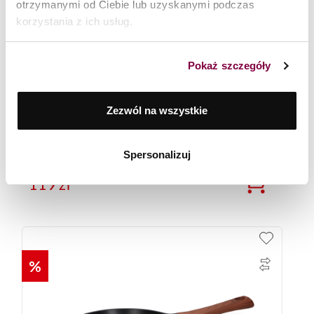
otrzymanymi od Ciebie lub uzyskanymi podczas
korzystania z ich usług.
Pokaż szczegóły
Zezwól na wszystkie
Patelnia 20 cm Black Stone Zwieger
Spersonalizuj
119
zł
%