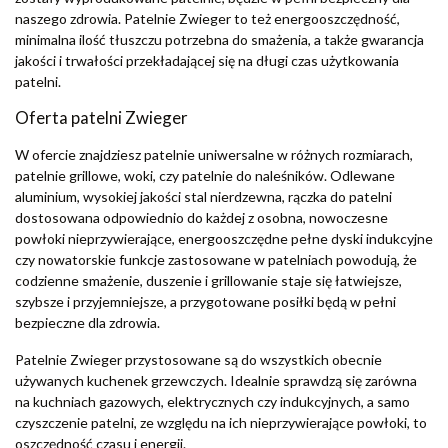
naszego zdrowia. Patelnie Zwieger to też energooszczędność,
minimalna ilość tłuszczu potrzebna do smażenia, a także gwarancja
jakości i trwałości przekładającej się na długi czas użytkowania
patelni.
Oferta patelni Zwieger
W ofercie znajdziesz patelnie uniwersalne w różnych rozmiarach,
patelnie grillowe, woki, czy patelnie do naleśników. Odlewane
aluminium, wysokiej jakości stal nierdzewna, rączka do patelni
dostosowana odpowiednio do każdej z osobna, nowoczesne
powłoki nieprzywierające, energooszczędne pełne dyski indukcyjne
czy nowatorskie funkcje zastosowane w patelniach powodują, że
codzienne smażenie, duszenie i grillowanie staje się łatwiejsze,
szybsze i przyjemniejsze, a przygotowane posiłki będą w pełni
bezpieczne dla zdrowia.
Patelnie Zwieger przystosowane są do wszystkich obecnie
używanych kuchenek grzewczych. Idealnie sprawdzą się zarówna
na kuchniach gazowych, elektrycznych czy indukcyjnych, a samo
czyszczenie patelni, ze względu na ich nieprzywierające powłoki, to
oszczędność czasu i energii.