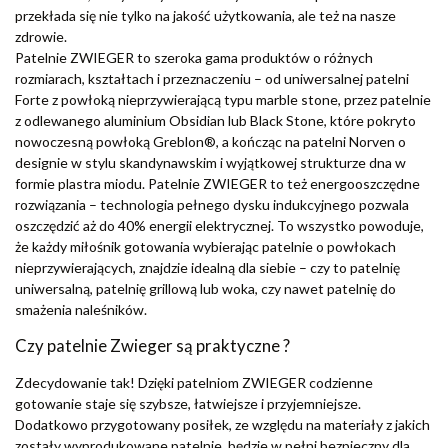
przekłada się nie tylko na jakość użytkowania, ale też na nasze
zdrowie.
Patelnie ZWIEGER to szeroka gama produktów o różnych
rozmiarach, kształtach i przeznaczeniu – od uniwersalnej patelni
Forte z powłoką nieprzywierającą typu marble stone, przez patelnie
z odlewanego aluminium Obsidian lub Black Stone, które pokryto
nowoczesną powłoką Greblon®, a kończąc na patelni Norven o
designie w stylu skandynawskim i wyjątkowej strukturze dna w
formie plastra miodu. Patelnie ZWIEGER to też energooszczędne
rozwiązania – technologia pełnego dysku indukcyjnego pozwala
oszczędzić aż do 40% energii elektrycznej. To wszystko powoduje,
że każdy miłośnik gotowania wybierając patelnie o powłokach
nieprzywierających, znajdzie idealną dla siebie – czy to patelnię
uniwersalną, patelnię grillową lub woka, czy nawet patelnię do
smażenia naleśników.
Czy patelnie Zwieger są praktyczne ?
Zdecydowanie tak! Dzięki patelniom ZWIEGER codzienne
gotowanie staje się szybsze, łatwiejsze i przyjemniejsze.
Dodatkowo przygotowany posiłek, ze względu na materiały z jakich
zostały wyprodukowane patelnie, będzie w pełni bezpieczny dla