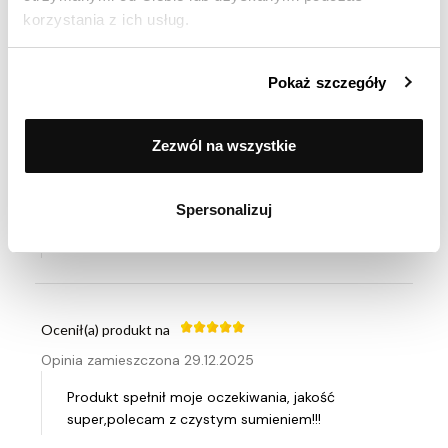
korzystania z ich usług.
Ocenił(a) produkt na
Opinia zamieszczona 10.02.2026
Pokaż szczegóły
Super rondel
Zezwól na wszystkie
Ocenił(a) produkt na
Opinia zamieszczona 30.12.2025
Spersonalizuj
Polecam!
Ocenił(a) produkt na
Opinia zamieszczona 29.12.2025
Produkt spełnił moje oczekiwania, jakość
super,polecam z czystym sumieniem!!!