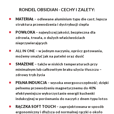
RONDEL OBSIDIAN - CECHY I ZALETY:
MATERIAŁ
–
odlewane aluminium typu die cast; lepsza
struktura przewodzenia i dystrybucji ciepła
POWŁOKA
– najwyższej jakości, bezpieczna dla
zdrowia, trwała, o dużych właściwościach
nieprzywierających
ALL IN ONE
– w jednym naczyniu, oprócz gotowania,
możemy smażyć jak na patelni oraz dusić
SMAŻENIE
– także w niskich temperaturach przy
minimalnym lub całkowitym braku użycia tłuszczu –
zdrowy tryb życia
PEŁNA INDUKCJA
– wysoka energooszczędność; dzięki
pełnemu przewodzeniu magnetycznemu do 40%
efektywniejsze wykorzystanie energii kuchenki
indukcyjnej w porównaniu do naczyń z dnem typu lotos
RĄCZKA SOFT TOUCH
– zaprojektowana w sposób
ergonomiczny i dłuższa od normalnej rączki o około