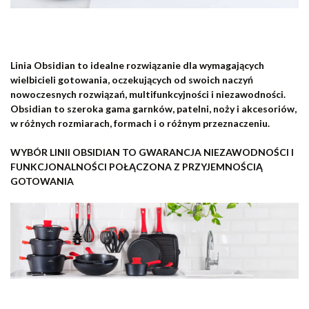
Linia Obsidian to
idealne rozwiązanie dla wymagających
wielbicieli gotowania
, oczekujących od swoich naczyń
nowoczesnych rozwiązań, multifunkcyjności i niezawodności.
Obsidian
to
szeroka gama garnków, patelni, noży i akcesoriów,
w różnych rozmiarach, formach i o różnym przeznaczeniu.
WYBÓR LINII OBSIDIAN TO GWARANCJA NIEZAWODNOŚCI I
FUNKCJONALNOŚCI POŁĄCZONA Z PRZYJEMNOŚCIĄ
GOTOWANIA