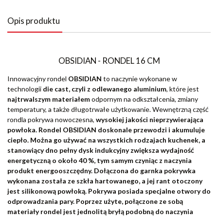
Opis produktu
OBSIDIAN - RONDEL 16 CM
Innowacyjny rondel
OBSIDIAN
to naczynie wykonane w
technologii
die cast, czyli z odlewanego aluminium
, które jest
najtrwalszym materiałem
odpornym na odkształcenia, zmiany
temperatury, a także długotrwałe użytkowanie. Wewnętrzną część
rondla pokrywa nowoczesna,
wysokiej jakości nieprzywierająca
powłoka.
Rondel
OBSIDIAN doskonale przewodzi i akumuluje
ciepło. Można go używać
na wszystkich rodzajach kuchenek
, a
stanowiący dno
pełny dysk indukcyjny zwiększa wydajność
energetyczną o około 40 %, tym samym czyniąc z naczynia
produkt energooszczędny.
Dołączona do garnka pokrywka
wykonana została ze szkła hartowanego, a jej rant otoczony
jest silikonową powłoką.
Pokrywa posiada specjalne otwory do
odprowadzania pary
.
Poprzez użyte, połączone ze sobą
materiały rondel jest
jednolitą bryłą podobną do naczynia