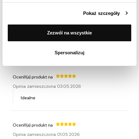
(107 opinii)
Pokaż szczegóły
Pozytywne
98.13%
Ocenił(a) produkt na
Zezwól na wszystkie
Neutralne
0%
Opinia zamieszczona 18.06.2026
Negatywne
1.87%
Super garnki, polecam
Spersonalizuj
Ocenił(a) produkt na
Opinia zamieszczona 03.05.2026
Idealne
Ocenił(a) produkt na
Opinia zamieszczona 01.05.2026