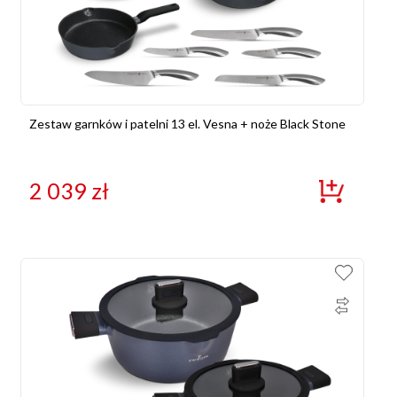
Zestaw garnków i patelni 13 el. Vesna + noże Black Stone
2 039
zł