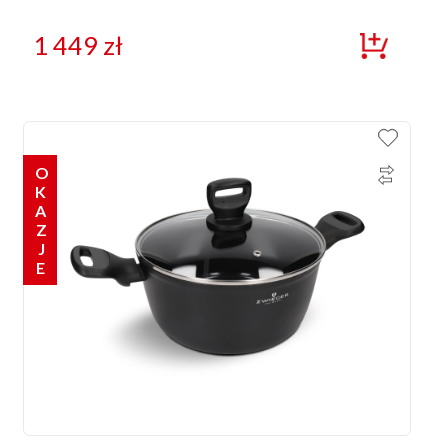
1 449
zł
OKAZJE