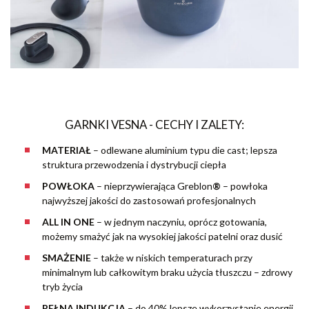
GARNKI VESNA - CECHY I ZALETY:
MATERIAŁ
–
odlewane aluminium typu die cast; lepsza
struktura przewodzenia i dystrybucji ciepła
POWŁOKA
– nieprzywierająca Greblon
®
– powłoka
najwyższej jakości do zastosowań profesjonalnych
ALL IN ONE
– w jednym naczyniu, oprócz gotowania,
możemy smażyć jak na wysokiej jakości patelni oraz dusić
SMAŻENIE
– także w niskich temperaturach przy
minimalnym lub całkowitym braku użycia tłuszczu – zdrowy
tryb życia
PEŁNA INDUKCJA
– do 40% lepsze wykorzystanie energii