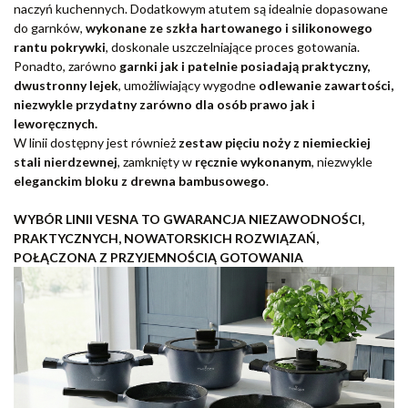
naczyń kuchennych. Dodatkowym atutem są idealnie dopasowane
do garnków,
wykonane ze szkła hartowanego i silikonowego
rantu pokrywki
, doskonale uszczelniające proces gotowania.
Ponadto, zarówno
garnki jak i patelnie posiadają
praktyczny,
dwustronny lejek
, umożliwiający wygodne
odlewanie zawartości,
niezwykle przydatny zarówno dla osób prawo jak i
leworęcznych.
W linii dostępny jest również
zestaw pięciu noży z niemieckiej
stali nierdzewnej
, zamknięty w
ręcznie wykonanym
, niezwykle
eleganckim
bloku
z drewna bambusowego
.
WYBÓR LINII VESNA TO GWARANCJA NIEZAWODNOŚCI,
PRAKTYCZNYCH, NOWATORSKICH ROZWIĄZAŃ,
POŁĄCZONA Z PRZYJEMNOŚCIĄ GOTOWANIA