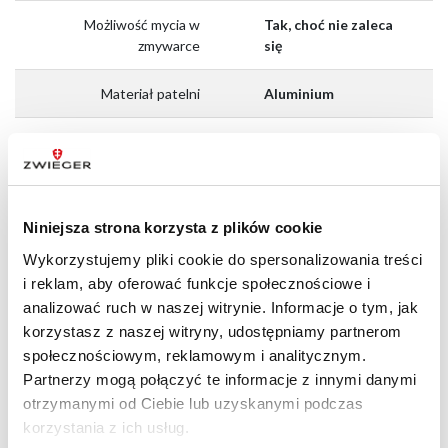
Możliwość mycia w
Tak, choć nie zaleca
zmywarce
się
Materiał patelni
Aluminium
Materiał garnków
Aluminium
Liczba garnków w
5
zestawie
Niniejsza strona korzysta z plików cookie
Gwarancja
2 lata
Wykorzystujemy pliki cookie do spersonalizowania treści
i reklam, aby oferować funkcje społecznościowe i
EAN
5904158100023
analizować ruch w naszej witrynie. Informacje o tym, jak
korzystasz z naszej witryny, udostępniamy partnerom
społecznościowym, reklamowym i analitycznym.
4.9
Partnerzy mogą połączyć te informacje z innymi danymi
otrzymanymi od Ciebie lub uzyskanymi podczas
korzystania z ich usług.