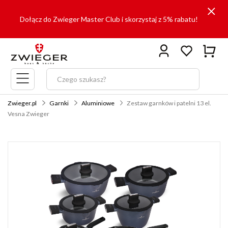
Dołącz do Zwieger Master Club i skorzystaj z 5% rabatu!
Menu
główne
Zwieger.pl
Garnki
Aluminiowe
Zestaw garnków i patelni 13 el.
Vesna Zwieger