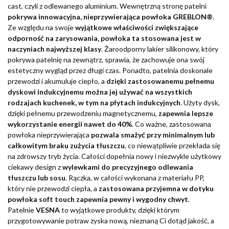
cast, czyli z odlewanego aluminium. Wewnętrzną stronę patelni
pokrywa innowacyjna, nieprzywierająca powłoka GREBLON®
.
Ze względu na swoje
wyjątkowe właściwości zwiększające
odporność na zarysowania, powłoka ta stosowana jest w
naczyniach najwyższej klasy
. Żaroodporny lakier silikonowy, który
pokrywa patelnię na zewnątrz, sprawia, że zachowuje ona swój
estetyczny wygląd przez długi czas. Ponadto, patelnia doskonale
przewodzi i akumuluje ciepło, a
dzięki zastosowanemu pełnemu
dyskowi indukcyjnemu można jej używać na wszystkich
rodzajach kuchenek, w tym na płytach indukcyjnych
. Użyty dysk,
dzięki pełnemu przewodzeniu magnetycznemu,
zapewnia lepsze
wykorzystanie energii nawet do 40%
. Co ważne, zastosowana
powłoka nieprzywierająca
pozwala smażyć przy minimalnym lub
całkowitym braku zużycia tłuszczu
, co niewątpliwie przekłada się
na zdrowszy tryb życia. Całości dopełnia nowy i niezwykle użytkowy
ciekawy design z
wylewkami do precyzyjnego odlewania
tłuszczu lub sosu
. Rączka, w całości wykonana z materiału PP,
który nie przewodzi ciepła, a
zastosowana przyjemna w dotyku
powłoka soft touch zapewnia pewny i wygodny chwyt
.
Patelnie
VESNA
to wyjątkowe produkty, dzięki którym
przygotowywanie potraw zyska nową, nieznaną Ci dotąd jakość, a