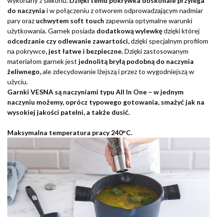
wykonany z silikonu
. Dzięki temu pokrywka doskonale przylega
do naczynia
i w połączeniu z otworem odprowadzającym nadmiar
pary oraz
uchwytem soft touch
zapewnia optymalne warunki
użytkowania
.
Garnek posiada
dodatkową wylewkę
dzięki której
odcedzanie czy odlewanie zawartości,
dzięki specjalnym profilom
na pokrywce
, jest łatwe i bezpieczne.
Dzięki zastosowanym
materiałom garnek jest
jednolitą bryłą podobną do naczynia
żeliwnego,
ale zdecydowanie lżejszą i przez to wygodniejszą w
użyciu
.
Garnki VESNA są naczyniami typu All In One – w jednym
naczyniu możemy, oprócz typowego gotowania, smażyć jak na
wysokiej jakości patelni, a także dusić.
Maksymalna temperatura pracy 240°C.