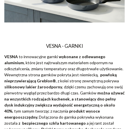
VESNA - GARNKI
VESNA
to innowacyjne garnki
wykonane z odlewanego
aluminium
, które jest najtrwalszym materiałem odpornym na
odkształcenia, zmiany temperatury oraz długotrwałe użytkowanie.
Wewnętrzna strona garnków pokryta jest niemiecką,
powłoką
nieprzywierającą Greblon®
, z kolei stronę zewnętrzną pokrywa
silikonowy lakier żaroodporny
, dzięki czemu zachowują one swój
pierwotny wygląd przez bardzo długi czas. Garnków
można używać
na wszystkich rodzajach kuchenek, a stanowiący dno pełny
dysk indukcyjny zwiększa wydajność energetyczną o około
40%
, tym samym tworząc z naczynia
produkt wysoce
energooszczędny.
Dołączona do garnka pokrywka wykonana
została
z bezpiecznego szkła hartowanego
a jej rant został