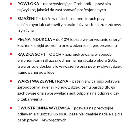
POWŁOKA
– nieprzywierająca Greblon
®
– powłoka
najwyższej jakości do zastosowań profesjonalnych
SMAŻENIE
– także w niskich temperaturach przy
minimalnym lub całkowitym braku użycia tłuszczu – zdrowy
tryb życia
PEŁNA INDUKCJA
– do 40% lepsze wykorzystanie energii
kuchenki dzięki pełnemu przewodzeniu magnetycznemu
RĄCZKA SOFT TOUCH
– zaprojektowana w sposób
ergonomiczny i dłuższa od normalnej rączki o około 20%.
Gwarantuje doskonałe wyważenie oraz pewny chwyt dzięki
gumowanej powłoce
WARSTWA ZEWNĘTRZNA
– patelnię w całości pokrywa
żaroodporny lakier silikonowy, dzięki temu bardzo długo
zachowuje ona swój wygląd i jest odporna na odpryski czy
przebarwienia
DWUSTRONNA WYLEWKA
– pozwala na precyzyjne
odlewanie tłuszczu lub sosu; patelnia idealnie nadaje się dla
osób prawo- i leworęcznych