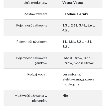
Linia produktów
Vesna
,
Vesna
Zestaw zawiera
Patelnie
,
Garnki
Pojemność całkowita
1.3 L, 2.6 L, 3.4 L, 5.6 L,
4.5 L
Pojemność użytkowa
1 L, 1.8 L, 3.2 L, 4.3 L,
5.2 L
Pojemność całkowita
0 do 3 litrów, 3 do 5
garnków
litrów, 5 do 8 litrów
Rodzaj kuchni
ceramiczna,
elektryczna, gazowa,
indukcyjna
Możliwość używania w
Nie
piekarniku