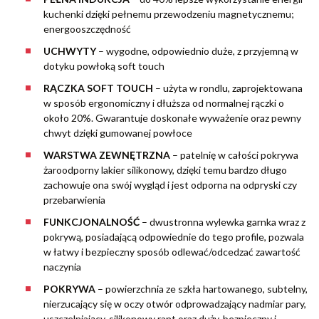
kuchenki dzięki pełnemu przewodzeniu magnetycznemu;
energooszczędność
UCHWYTY
– wygodne, odpowiednio duże, z przyjemną w
dotyku powłoką soft touch
RĄCZKA SOFT TOUCH
– użyta w rondlu, zaprojektowana
w sposób ergonomiczny i dłuższa od normalnej rączki o
około 20%. Gwarantuje doskonałe wyważenie oraz pewny
chwyt dzięki gumowanej powłoce
WARSTWA ZEWNĘTRZNA
– patelnię w całości pokrywa
żaroodporny lakier silikonowy, dzięki temu bardzo długo
zachowuje ona swój wygląd i jest odporna na odpryski czy
przebarwienia
FUNKCJONALNOŚĆ
– dwustronna wylewka garnka wraz z
pokrywą, posiadającą odpowiednie do tego profile, pozwala
w łatwy i bezpieczny sposób odlewać/odcedzać zawartość
naczynia
POKRYWA
– powierzchnia ze szkła hartowanego, subtelny,
nierzucający się w oczy otwór odprowadzający nadmiar pary,
uszczelniający, silikonowy rant oraz duży, bezpieczny i