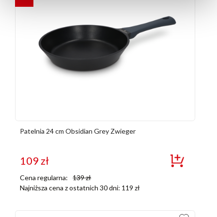
Patelnia 24 cm Obsidian Grey Zwieger
109
zł
Cena regularna:
139
zł
Najniższa cena z ostatnich 30 dni:
119
zł