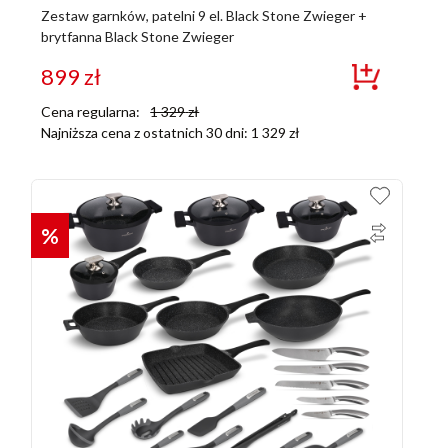
Zestaw garnków, patelni 9 el. Black Stone Zwieger +
brytfanna Black Stone Zwieger
899
zł
Cena regularna:
1 329
zł
Najniższa cena z ostatnich 30 dni:
1 329
zł
%