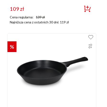
109
zł
Cena regularna:
139
zł
Najniższa cena z ostatnich 30 dni:
119
zł
%