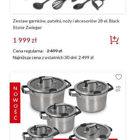
Zestaw garnków, patelni, noży i akcesoriów 28 el. Black
Stone Zwieger
1 999
zł
Cena regularna:
2 499
zł
Najniższa cena z ostatnich 30 dni:
2 499
zł
NOWOŚĆ