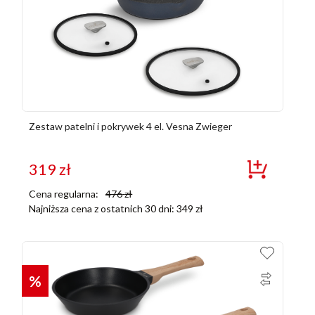
Zestaw patelni i pokrywek 4 el. Vesna Zwieger
319
zł
Cena regularna:
476
zł
Najniższa cena z ostatnich 30 dni:
349
zł
%