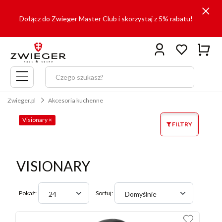
Dołącz do Zwieger Master Club i skorzystaj z 5% rabatu!
Menu
główne
Zwieger.pl
Akcesoria kuchenne
Visionary
×
FILTRY
VISIONARY
Pokaż:
Sortuj:
24
Domyślnie