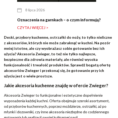
8 lipca 2026
Oznaczenia na garnkach – o czym informują?
CZYTAJ WIĘCEJ >
Deski, przybory kuchenne, ostrzałki do noży, to tylko nieliczne
z akcesoriów, których nie może zabraknąć w kuchni. Na pozór
mniej istotne, ale czy wyobrażasz sobie gotowanie bez ich
użycia? Akcesoria Zwieger, to też nie tylko najlepsze,
bezpieczne dla zdrowia materiały, ale również wysoka
funkcjonalność i trwałość produktów. Sprawdź bogatą ofertę
akcesoriów Zwieger i przekonaj się, że gotowanie przy ich
użyciu jest o wiele prostsze.
Jakie akcesoria kuchenne znajdę w ofercie Zwieger?
Akcesoria Zwieger to funkcjonalne i estetyczne dopełnienie
wyposażenia każdej kuchni. Oferta obejmuje szeroki asortyment,
od przyborów kuchennych, poprzez moździerze, ostrzałki, aż po
młynki i dozowniki, czy inne akcesoria niezbędne do codziennego
gotowania lub realizacji swojej kulinarnej pasji.