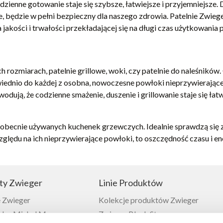
ienne gotowanie staje się szybsze, łatwiejsze i przyjemniejsze
, będzie w pełni bezpieczny dla naszego zdrowia. Patelnie Zwiege
jakości i trwałości przekładającej się na długi czas użytkowania p
h rozmiarach, patelnie grillowe, woki, czy patelnie do naleśników
iednio do każdej z osobna, nowoczesne powłoki nieprzywierające
dują, że codzienne smażenie, duszenie i grillowanie staje się łat
 obecnie używanych kuchenek grzewczych. Idealnie sprawdzą się
zględu na ich nieprzywierające powłoki, to oszczędność czasu i ene
ty Zwieger
Linie Produktów
 Zwieger
Kolekcje produktów Zwieger
or Michel Moran
Zwieger Black Stone