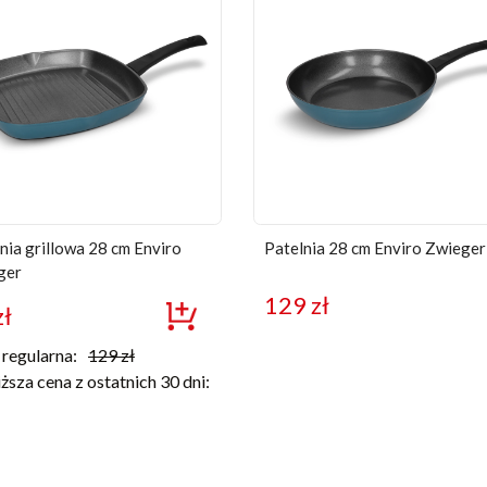
nia grillowa 28 cm Enviro
Patelnia 28 cm Enviro Zwieger
ger
129
zł
zł
regularna:
129
zł
ższa cena z ostatnich 30 dni: