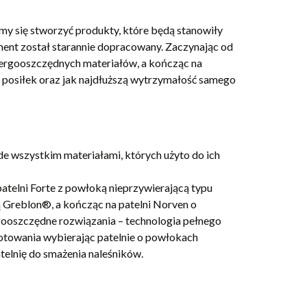
my się stworzyć produkty, które będą stanowiły
ment został starannie dopracowany. Zaczynając od
 energooszczędnych materiałów, a kończąc na
a posiłek oraz jak najdłuższą wytrzymałość samego
ede wszystkim materiałami, których użyto do ich
atelni Forte z powłoką nieprzywierającą typu
 Greblon®, a kończąc na patelni Norven o
rgooszczędne rozwiązania – technologia pełnego
gotowania wybierając patelnie o powłokach
patelnię do smażenia naleśników.