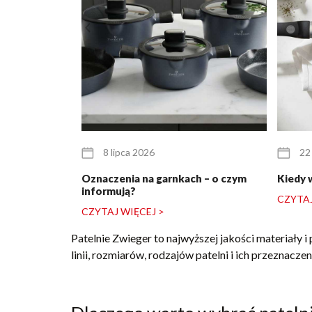
8 lipca 2026
22
Oznaczenia na garnkach – o czym
Kiedy 
informują?
CZYTAJ
CZYTAJ WIĘCEJ >
Patelnie Zwieger to najwyższej jakości materiały i
linii, rozmiarów, rodzajów patelni i ich przezna