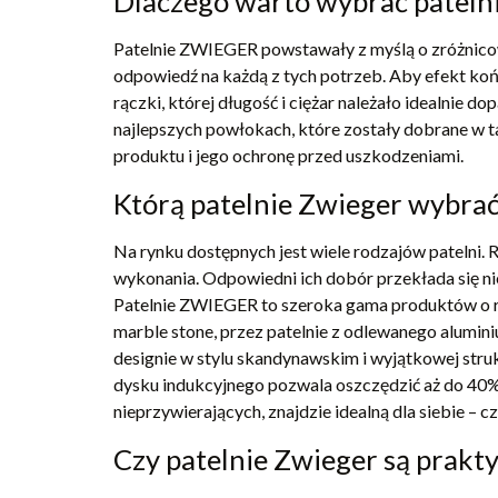
Dlaczego warto wybrać patelni
Patelnie ZWIEGER powstawały z myślą o zróżnicow
odpowiedź na każdą z tych potrzeb. Aby efekt koń
rączki, której długość i ciężar należało idealnie
najlepszych powłokach, które zostały dobrane w t
produktu i jego ochronę przed uszkodzeniami.
Którą patelnie Zwieger wybrać
Na rynku dostępnych jest wiele rodzajów patelni. R
wykonania. Odpowiedni ich dobór przekłada się nie
Patelnie ZWIEGER to szeroka gama produktów o róż
marble stone, przez patelnie z odlewanego alumin
designie w stylu skandynawskim i wyjątkowej stru
dysku indukcyjnego pozwala oszczędzić aż do 40% 
nieprzywierających, znajdzie idealną dla siebie – c
Czy patelnie Zwieger są prakty