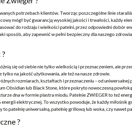
e Zwieger ?
anych potrzebach klientów. Tworząc poszczególne linie staraliś
cowy mógł być gwarancją wysokiej jakości i trwałości, każdy ele
 dopasować do rodzaju i wielkości patelni, przez odpowiedni dobór
aki sposób, aby zapewnić w pełni bezpieczny dla naszego zdrowi
 ?
óżnią się od siebie nie tylko wielkością i przeznaczeniem, ale prz
 tylko na jakość użytkowania, ale też na nasze zdrowie.
nych rozmiarach, kształtach i przeznaczeniu – od uniwersalnej p
ium Obsidian lub Black Stone, które pokryto nowoczesną powłoką
kturze dna w formie plastra miodu. Patelnie ZWIEGER to też ene
energii elektrycznej. To wszystko powoduje, że każdy miłośnik 
zy to patelnię uniwersalną, patelnię grillową lub woka, czy nawet 
czne ?