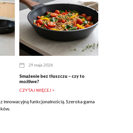
29 maja 2026
25 maja 20
Smażenie bez tłuszczu – czy to
Zestaw garnkó
możliwe?
dla pary młode
CZYTAJ WIĘCEJ >
CZYTAJ WIĘCE
ki z innowacyjną funkcjonalnością. Szeroka gama
ików.