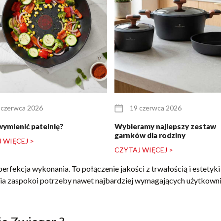
 czerwca 2026
19 czerwca 2026
wymienić patelnię?
Wybieramy najlepszy zestaw
garnków dla rodziny
 WIĘCEJ >
CZYTAJ WIĘCEJ >
 perfekcja wykonania. To połączenie jakości z trwałością i estety
czenia zaspokoi potrzeby nawet najbardziej wymagających użytkown