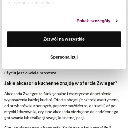
8 lipca 2026
korzystania z ich usług.
Oznaczenia na garnkach – o czym informują?
CZYTAJ WIĘCEJ >
Pokaż szczegóły
Deski, przybory kuchenne, ostrzałki do noży, to tylko nieliczne
z akcesoriów, których nie może zabraknąć w kuchni. Na pozór
Zezwól na wszystkie
mniej istotne, ale czy wyobrażasz sobie gotowanie bez ich
użycia? Akcesoria Zwieger, to też nie tylko najlepsze,
bezpieczne dla zdrowia materiały, ale również wysoka
Spersonalizuj
funkcjonalność i trwałość produktów. Sprawdź bogatą ofertę
akcesoriów Zwieger i przekonaj się, że gotowanie przy ich
użyciu jest o wiele prostsze.
Jakie akcesoria kuchenne znajdę w ofercie Zwieger?
Akcesoria Zwieger to funkcjonalne i estetyczne dopełnienie
wyposażenia każdej kuchni. Oferta obejmuje szeroki asortyment,
od przyborów kuchennych, poprzez moździerze, ostrzałki, aż po
młynki i dozowniki, czy inne akcesoria niezbędne do codziennego
gotowania lub realizacji swojej kulinarnej pasji.
Czy są dostępne akcesoria Zwieger z tej samej linii