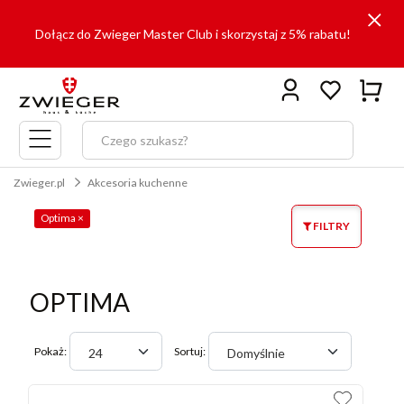
Dołącz do Zwieger Master Club i skorzystaj z 5% rabatu!
Menu
główne
Zwieger.pl
Akcesoria kuchenne
Optima
×
FILTRY
OPTIMA
Pokaż:
Sortuj:
24
Domyślnie