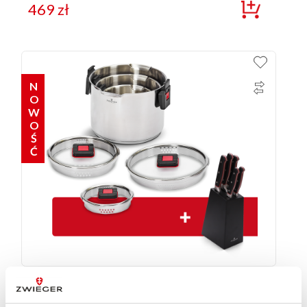
469
zł
NOWOŚĆ
Zestaw garnków 6 el. Kompact PRO + Blok z zestawem
5 noży Klassiker Zwieger