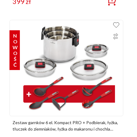
399
zł
NOWOŚĆ
Zestaw garnków 6 el. Kompact PRO + Podbierak, łyżka,
tłuczek do ziemniaków, łyżka do makaronu i chochla
Obsidian Lite Zwieger