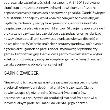
poprzez najwyższej jakości stal nierdzewną AISI 304 i odlewane
aluminium połączone z innowacyjnymi powłokami, kończąc na
ergonomicznych pokrywkach z hartowanego szkła. Garnki Zwieger
nieustannie poddajemy wnikliwym testom jakościowym aby jak
najdłużej zachowały swoją funkcjonalność i jednocześnie były
bezpieczne dla zdrowia naszych klientów. Stosujemy nowatorskie i
praktyczne rozwiązania pozwalające oszczędzać energię, obniżyć
koszty eksploatacji tym samym zapewniając większą dbałość o
naszą planetę. W ofercie znajdziesz zestawy garnków, pojedyncze
egzemplarze, garnek na parę, rondel, szybkowar, brytfannę czy
garnek termoizolacyjny. Garnki Zwieger to również szeroki wybór
kolekcji umożliwiający nabycie kompletu garnków i innych naczyń
czy akcesoriów w obrębie tej samej linii.
GARNKI ZWIEGER
Niezawodność naczyń gwarantują zaawansowana technologia
produkcji, odpowiedni dobór materiałów i rozwiązań. Ciągle
powiększająca się różnorodność kształtów, rozmiarów,
przeznaczenia czy użytych do produkcji materiałów stanowi o
indywidualnym podejściu marki do klienta i jego potrzeb.