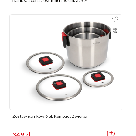
Najniższa cena z ostatnich 30 dni:
379
zł
Zestaw garnków 6 el. Kompact Zwieger
349
zł