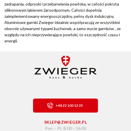
zadrapania, odpryski i przebarwienia powłoka, w całości pokryta
silikonowym lakierem żaroodpornym. Całości dopełnia
zaimplementowany energooszczędny, pełny dysk indukcyjny.
Aluminiowe garnki Zwieger idealnie współpracują ze wszystkimi
obecnie używanymi typami kuchenek, a samo mycie garnków , ze
względu na ich nieprzywierające powłoki, to oszczędność czasu i
energii.
+48 22 100 12 35
SKLEP@ZWIEGER.PL
Pon. – Pt. 8:00 – 16:00