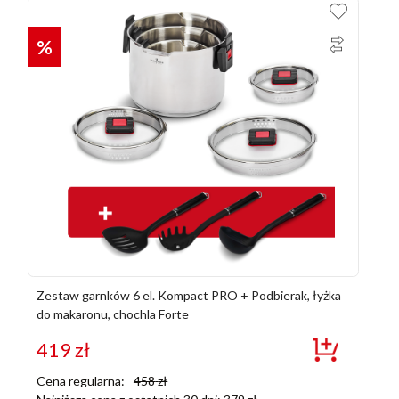
%
Zestaw garnków 6 el. Kompact PRO + Podbierak, łyżka
do makaronu, chochla Forte
419
zł
Cena regularna:
458
zł