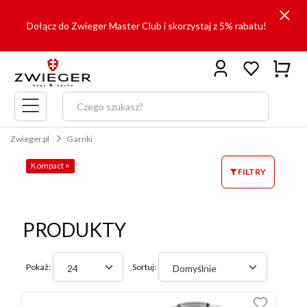
Dołącz do Zwieger Master Club i skorzystaj z 5% rabatu!
Menu
główne
Zwieger.pl
Garnki
Kompact
×
FILTRY
PRODUKTY
Pokaż:
Sortuj:
24
Domyślnie