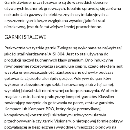
Garnki Zwieger przystosowane są do wszystkich obecnie
używanych kuchenek grzewczych. Idealnie sprawdzą się zarówna
na kuchniach gazowych, elektrycznych czy indukcyjnych, a
czyszczenie garnków,ze względu na wysokiej jakości stal
nierdzewną, jest dużo łatwiejsze i mniej pracochłonne.
GARNKI STALOWE
Praktycznie wszystkie garnki Zwieger są wykonane ze najwyższej
jakości stali nierdzewnej AISI 304. Jest to stal używana do
produkcji naczyń kuchennych klasy premium. Dno indukcyjne
równomiernie rozprowadza i akumuluje ciepło, czego efektem jest
wysoka energooszczędność. Zastosowane uchwyty podczas
gotowania są ciepłe, ale nigdy gorące. Pokrywy do garnków
wykonano z bezpiecznego szkła hartowanego lub z tej samej,
wysokiej jakości stali nierdzewnej co korpus naczynia. W ofercie
znajdziesz m.in. bardzo praktyczny komplet garnków Klassiker
zawierający naczynie do gotowania na parze, zestaw garnków
Kompact lub Kompact PRO, który dzięki przemyślanej,
kompaktowej konstrukcji i składanym uchwytom ułatwia
przechowywanie czy garnki Visionary, o nietypowej formie pokryw
pozwalającej je bezpiecznie i wygodnie umieszczać pionowo na