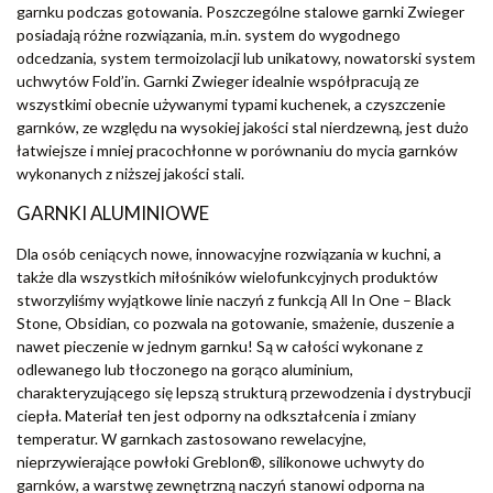
garnku podczas gotowania. Poszczególne stalowe garnki Zwieger
posiadają różne rozwiązania, m.in. system do wygodnego
odcedzania, system termoizolacji lub unikatowy, nowatorski system
uchwytów Fold’in. Garnki Zwieger idealnie współpracują ze
wszystkimi obecnie używanymi typami kuchenek, a czyszczenie
garnków, ze względu na wysokiej jakości stal nierdzewną, jest dużo
łatwiejsze i mniej pracochłonne w porównaniu do mycia garnków
wykonanych z niższej jakości stali.
GARNKI ALUMINIOWE
Dla osób ceniących nowe, innowacyjne rozwiązania w kuchni, a
także dla wszystkich miłośników wielofunkcyjnych produktów
stworzyliśmy wyjątkowe linie naczyń z funkcją All In One – Black
Stone, Obsidian, co pozwala na gotowanie, smażenie, duszenie a
nawet pieczenie w jednym garnku! Są w całości wykonane z
odlewanego lub tłoczonego na gorąco aluminium,
charakteryzującego się lepszą strukturą przewodzenia i dystrybucji
ciepła. Materiał ten jest odporny na odkształcenia i zmiany
temperatur. W garnkach zastosowano rewelacyjne,
nieprzywierające powłoki Greblon®, silikonowe uchwyty do
garnków, a warstwę zewnętrzną naczyń stanowi odporna na