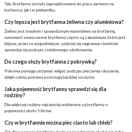
Tak. Brytfanny zostały zaprojektowane do pracy zarówno na
kuchence, jak i w piekarniku.
Czy lepsza jest brytfanna żeliwna czy aluminiowa?
Żeliwo jest trwałym i sprawdzonym materiałem na brytfannę,
natomiast nowoczesne brytfanny często są z aluminium, które jest
lżejsze, przez co wygodniejsze, szybciej się nagrzewa i świetnie
sprawdza się podczas codziennego użytkowania.
Do czego służy brytfanna z pokrywką?
Pokrywa pomaga utrzymać wilgoć podczas pieczenia i duszenia,
dzięki czemu potrawy pozostają bardziej soczyste.
Jaka pojemność brytfanny sprawdzi się dla
rodziny?
Dla większej rodziny najczęściej wybierane są brytfanny o
pojemności około 5 litrów.
Czy w brytfannie można piec ciasto lub chleb?
Tak. Nowoczesna brytfanna może z powodzeniem służyć nie tylko