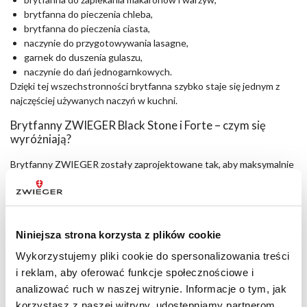
brytfanna do pieczenia chleba,
brytfanna do pieczenia ciasta,
naczynie do przygotowywania lasagne,
garnek do duszenia gulaszu,
naczynie do dań jednogarnkowych.
Dzięki tej wszechstronności brytfanna szybko staje się jednym z
najczęściej używanych naczyń w kuchni.
Brytfanny ZWIEGER Black Stone i Forte – czym się
wyróżniają?
Brytfanny ZWIEGER zostały zaprojektowane tak, aby maksymalnie
wykorzystać możliwości nowoczesnej kuchni. Zarówno linia Black
Stone, jak i Forte opierają się na odlewanym aluminium typu die
cast, które bardzo dobrze przewodzi ciepło i pomaga równomiernie
rozprowadzać temperaturę po całej powierzchni naczynia.
Niniejsza strona korzysta z plików cookie
Black Stone
Wykorzystujemy pliki cookie do spersonalizowania treści
Brytfanna Black Stone
została wyposażona w wysokiej klasy
i reklam, aby oferować funkcje społecznościowe i
powłokę nieprzywierającą stosowaną również w rozwiązaniach
analizować ruch w naszej witrynie. Informacje o tym, jak
profesjonalnych. Dzięki niej możliwe jest smażenie przy minimalnej
korzystasz z naszej witryny, udostępniamy partnerom