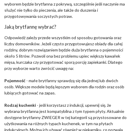
wyborem będzie brytfanna z pokrywą, szczególnie jeśli naczynie ma
służyć nie tylko do pieczenia, ale także do duszenia i
przygotowywania soczystych potraw.
Jaką brytfannę wybrać?
Odpowiedź zależy przede wszystkim od sposobu gotowania oraz
liczby domowników. Jeżeli często przygotowujesz obiady dla całej
rodziny, dobrym rozwiązaniem będzie duża brytfanna o pojemności
około 5 litrów. Pozwoli ona bez problemu upiec większy kawałek
mięsa, kurczaka czy przygotować sporą porcję zapiekanki. Dlatego
przy wyborze warto zwrócić uwagę na:
Pojemność
- małe brytfanny sprawdzą się dla jednej lub dwóch
osób. Większe modele będą lepszym wyborem dla rodzin oraz osób
lubiących gotować na zapas.
Rodzaj kuchenki
- jeśli korzystasz z indukcji, upewnij się, że
wybrana brytfanna jest kompatybilna z tym typem płyty. Aktualnie
dostępne brytfanny ZWIEGER w tej kategorii są przystosowane do
użytkowania na różnych typach kuchenek, w tym na płytach
indukcyjnych. Można ich używać również w piekarniku, co pozwala