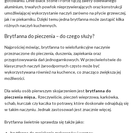
gotowaniu. Linie Black Stone i Forte łączą zalety odlewanego
aluminium, trwałych powłok nieprzywierających oraz konstrukcji
umożliwiającej wykorzystanie naczyń zarówno na płycie grzewczej,
jak i w piekarniku. Dzięki temu jedna brytfanna może zastąpić kilka
różnych naczyń kuchennych.
Brytfanna do pieczenia – do czego służy?
Najprościej mówiąc, brytfanna to wielofunkcyjne naczynie
przeznaczone do pieczenia, duszenia, zapiekania oraz
przygotowywania dań jednogarnkowych. W przeciwieństwie do
klasycznych naczyń żaroodpornych często może być
wykorzystywana również na kuchence, co znacząco zwiększa jej
możliwości.
Dla wielu osób pierwszym skojarzeniem jest
brytfanna do
pieczenia mięsa.
. Rzeczywiście, pieczeń wieprzowa, karkówka,
schab, kurczak czy kaczka to potrawy, które doskonale odnajdują się
w takim naczyniu. Jednak zastosowań jest znacznie więcej.
Brytfanna świetnie sprawdza się także jako:
brytfanna do zapiekania makaronów i warzyw,