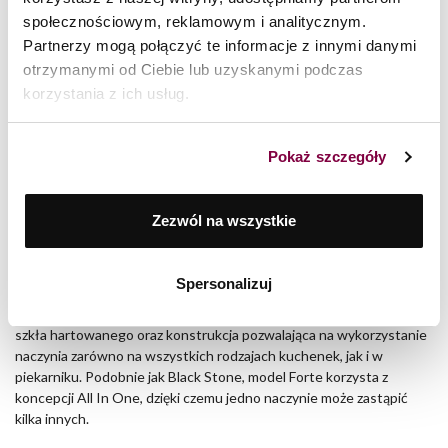
ilości tłuszczu, a czyszczenie naczynia staje się znacznie prostsze.
społecznościowym, reklamowym i analitycznym.
Partnerzy mogą połączyć te informacje z innymi danymi
Model ten wykorzystuje oczywiście koncepcję All In One. Oznacza
otrzymanymi od Ciebie lub uzyskanymi podczas
to, że w jednym naczyniu można smażyć, gotować, dusić, zapiekać, a
korzystania z ich usług.
nawet piec ciasta. Dodatkowym atutem jest szklana pokrywa
żaroodporna wyposażona w aromatyzer, który umożliwia
uzupełnianie płynów bez konieczności zdejmowania pokrywy.
Pokaż szczegóły
Forte
Brytfanna Forte
również została wykonana z odlewanego
Zezwól na wszystkie
aluminium, jednak zastosowano w niej nieco inną, trójwarstwową
powłokę żelową typu marble stone, przeznaczoną do
intensywnego, codziennego użytkowania.
Spersonalizuj
Na uwagę zasługują ergonomiczne uchwyty, wygodna pokrywa ze
szkła hartowanego oraz konstrukcja pozwalająca na wykorzystanie
naczynia zarówno na wszystkich rodzajach kuchenek, jak i w
piekarniku. Podobnie jak Black Stone, model Forte korzysta z
koncepcji All In One, dzięki czemu jedno naczynie może zastąpić
kilka innych.