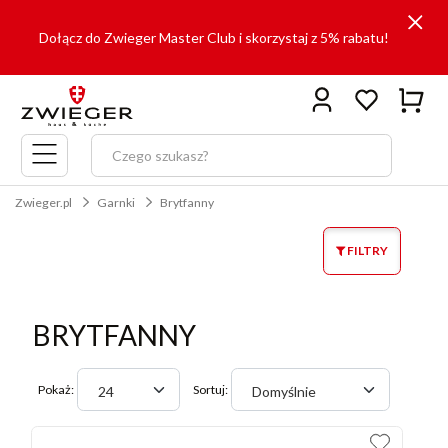
Dołącz do Zwieger Master Club i skorzystaj z 5% rabatu!
Menu
główne
Zwieger.pl
Garnki
Brytfanny
FILTRY
BRYTFANNY
Pokaż:
Sortuj:
24
Domyślnie