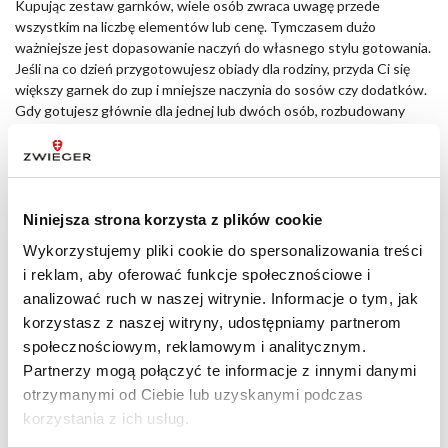
Kupując zestaw garnków, wiele osób zwraca uwagę przede
wszystkim na liczbę elementów lub cenę. Tymczasem dużo
ważniejsze jest dopasowanie naczyń do własnego stylu gotowania.
Jeśli na co dzień przygotowujesz obiady dla rodziny, przyda Ci się
większy garnek do zup i mniejsze naczynia do sosów czy dodatków.
Gdy gotujesz głównie dla jednej lub dwóch osób, rozbudowany
komplet może okazać się po prostu niepotrzebny.
Warto również sprawdzić, z jakich materiałów wykonano naczynia
oraz jak skonstruowane jest ich dno. To właśnie ono odpowiada za
równomierne rozprowadzanie ciepła, efektywność gotowania i
Niniejsza strona korzysta z plików cookie
trwałość garnków. Dobry garnek lub zestaw garnków musi
Wykorzystujemy pliki cookie do spersonalizowania treści
posłużyć przez wiele lat, dlatego przed zakupem warto poświęcić
i reklam, aby oferować funkcje społecznościowe i
chwilę na analizę parametrów technicznych, a nie kierować się
analizować ruch w naszej witrynie. Informacje o tym, jak
wyłącznie wyglądem.
korzystasz z naszej witryny, udostępniamy partnerom
Zestaw garnków na indukcję, gaz i płytę ceramiczną
społecznościowym, reklamowym i analitycznym.
Partnerzy mogą połączyć te informacje z innymi danymi
Obecnie większość producentów oferuje uniwersalne rozwiązania
współpracujące z różnymi rodzajami kuchenek. Mimo to warto
otrzymanymi od Ciebie lub uzyskanymi podczas
wiedzieć, że nie każdy
zestaw garnków na indukcję
działa równie
korzystania z ich usług.
efektywnie. Płyta indukcyjna wykorzystuje pole magnetyczne,