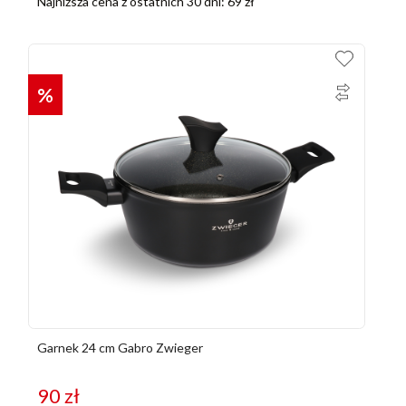
Najniższa cena z ostatnich 30 dni:
69
zł
%
Garnek 24 cm Gabro Zwieger
90
zł