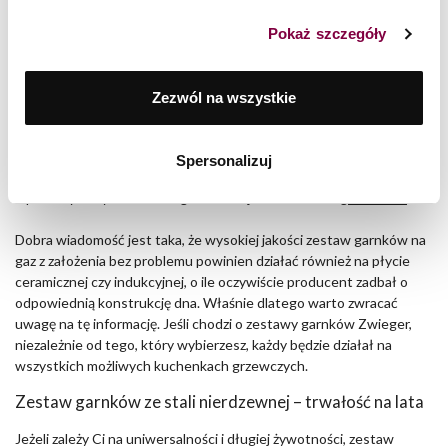
które oddziałuje bezpośrednio na dno naczynia. Dlatego garnek
musi mieć właściwości ferromagnetyczne.
Pokaż szczegóły
Jak sprawdzić, czy dane naczynie nadaje się do
gotowania na
indukcji
? To bardzo proste – wystarczy przyłożyć do jego dna
Zezwól na wszystkie
niewielki magnes. Jeśli zostanie przyciągnięty, garnek powinien
prawidłowo współpracować z płytą. Najlepsze efekty zapewniają
garnki wyposażone w wielowarstwowe dno lub pełny dysk
Spersonalizuj
indukcyjny. Takie rozwiązania gwarantują szybsze nagrzewanie,
lepsze wykorzystanie energii i bardziej równomierne
gotowanie
.
Dobra wiadomość jest taka, że wysokiej jakości zestaw garnków na
gaz z założenia bez problemu powinien działać również na płycie
ceramicznej czy indukcyjnej, o ile oczywiście producent zadbał o
odpowiednią konstrukcję dna. Właśnie dlatego warto zwracać
uwagę na tę informację. Jeśli chodzi o zestawy garnków Zwieger,
niezależnie od tego, który wybierzesz, każdy będzie działał na
wszystkich możliwych kuchenkach grzewczych.
Zestaw garnków ze stali nierdzewnej – trwałość na lata
Jeżeli zależy Ci na uniwersalności i długiej żywotności, zestaw