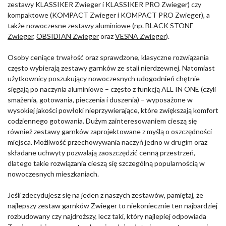
zestawy KLASSIKER Zwieger i KLASSIKER PRO Zwieger) czy
kompaktowe (KOMPACT Zwieger i KOMPACT PRO Zwieger), a
także nowoczesne
zestawy aluminiowe
(np.
BLACK STONE
Zwieger
,
OBSIDIAN Zwieger
oraz
VESNA Zwieger
).
Osoby ceniące trwałość oraz sprawdzone, klasyczne rozwiązania
często wybierają zestawy garnków ze stali nierdzewnej. Natomiast
użytkownicy poszukujący nowoczesnych udogodnień chętnie
sięgają po naczynia aluminiowe – często z funkcją ALL IN ONE (czyli
smażenia, gotowania, pieczenia i duszenia) – wyposażone w
wysokiej jakości powłoki nieprzywierające, które zwiększają komfort
codziennego gotowania. Dużym zainteresowaniem cieszą się
również zestawy garnków zaprojektowane z myślą o oszczędności
miejsca. Możliwość przechowywania naczyń jedno w drugim oraz
składane uchwyty pozwalają zaoszczędzić cenną przestrzeń,
dlatego takie rozwiązania cieszą się szczególną popularnością w
nowoczesnych mieszkaniach.
Jeśli zdecydujesz się na jeden z naszych zestawów, pamiętaj, że
najlepszy zestaw garnków Zwieger to niekoniecznie ten najbardziej
rozbudowany czy najdroższy, lecz taki, który najlepiej odpowiada