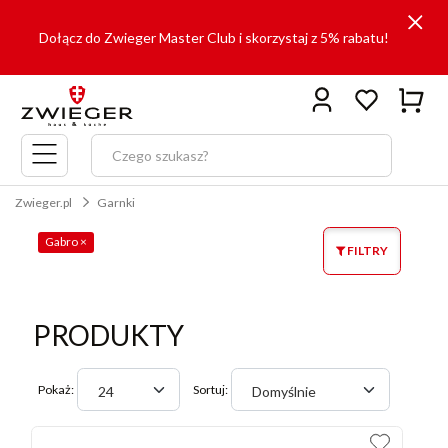
Dołącz do Zwieger Master Club i skorzystaj z 5% rabatu!
Menu
główne
Zwieger.pl
Garnki
Gabro
×
FILTRY
PRODUKTY
Pokaż:
Sortuj:
24
Domyślnie