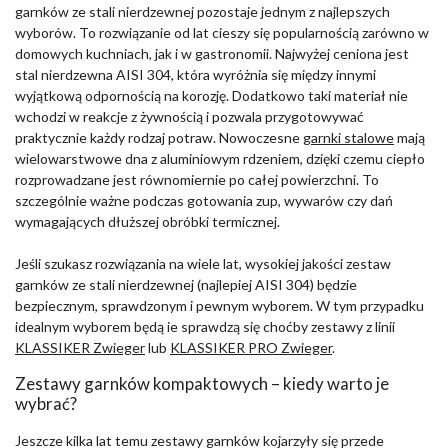
garnków ze stali nierdzewnej pozostaje jednym z najlepszych
wyborów. To rozwiązanie od lat cieszy się popularnością zarówno w
domowych kuchniach, jak i w gastronomii. Najwyżej ceniona jest
stal nierdzewna AISI 304, która wyróżnia się między innymi
wyjątkową odpornością na korozję. Dodatkowo taki materiał nie
wchodzi w reakcje z żywnością i pozwala przygotowywać
praktycznie każdy rodzaj potraw. Nowoczesne
garnki stalowe
mają
wielowarstwowe dna z aluminiowym rdzeniem, dzięki czemu ciepło
rozprowadzane jest równomiernie po całej powierzchni. To
szczególnie ważne podczas gotowania zup, wywarów czy dań
wymagających dłuższej obróbki termicznej.
Jeśli szukasz rozwiązania na wiele lat, wysokiej jakości zestaw
garnków ze stali nierdzewnej (najlepiej AISI 304) będzie
bezpiecznym, sprawdzonym i pewnym wyborem. W tym przypadku
idealnym wyborem będą ie sprawdzą się choćby zestawy z linii
KLASSIKER Zwieger
lub
KLASSIKER PRO Zwieger
.
Zestawy garnków kompaktowych – kiedy warto je
wybrać?
Jeszcze kilka lat temu zestawy garnków kojarzyły się przede