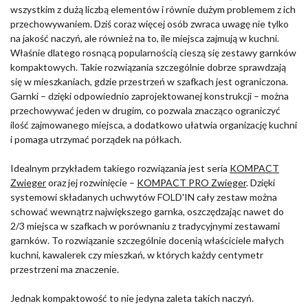
wszystkim z dużą liczbą elementów i równie dużym problemem z ich
przechowywaniem. Dziś coraz więcej osób zwraca uwagę nie tylko
na jakość naczyń, ale również na to, ile miejsca zajmują w kuchni.
Właśnie dlatego rosnącą popularnością cieszą się zestawy garnków
kompaktowych. Takie rozwiązania szczególnie dobrze sprawdzają
się w mieszkaniach, gdzie przestrzeń w szafkach jest ograniczona.
Garnki – dzięki odpowiednio zaprojektowanej konstrukcji – można
przechowywać jeden w drugim, co pozwala znacząco ograniczyć
ilość zajmowanego miejsca, a dodatkowo ułatwia organizację kuchni
i pomaga utrzymać porządek na półkach.
Idealnym przykładem takiego rozwiązania jest seria
KOMPACT
Zwieger
oraz jej rozwinięcie –
KOMPACT PRO Zwieger
. Dzięki
systemowi składanych uchwytów FOLD'IN cały zestaw można
schować wewnątrz największego garnka, oszczędzając nawet do
2/3 miejsca w szafkach w porównaniu z tradycyjnymi zestawami
garnków. To rozwiązanie szczególnie docenią właściciele małych
kuchni, kawalerek czy mieszkań, w których każdy centymetr
przestrzeni ma znaczenie.
Jednak kompaktowość to nie jedyna zaleta takich naczyń.