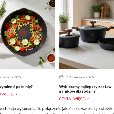
 czerwca 2026
19 czerwca 2026
wymienić patelnię?
Wybieramy najlepszy zestaw
garnków dla rodziny
 WIĘCEJ >
CZYTAJ WIĘCEJ >
 perfekcja wykonania. To połączenie jakości z trwałością i estety