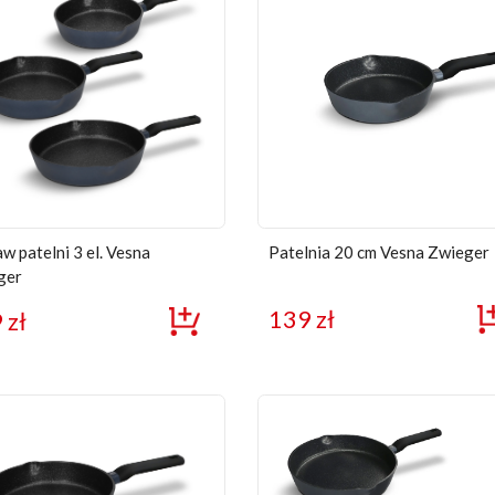
w patelni 3 el. Vesna
Patelnia 20 cm Vesna Zwieger
ger
139
zł
9
zł