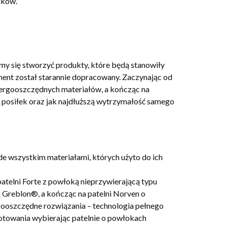
ików.
my się stworzyć produkty, które będą stanowiły
ment został starannie dopracowany. Zaczynając od
 energooszczędnych materiałów, a kończąc na
a posiłek oraz jak najdłuższą wytrzymałość samego
ede wszystkim materiałami, których użyto do ich
atelni Forte z powłoką nieprzywierającą typu
 Greblon®, a kończąc na patelni Norven o
rgooszczędne rozwiązania – technologia pełnego
gotowania wybierając patelnie o powłokach