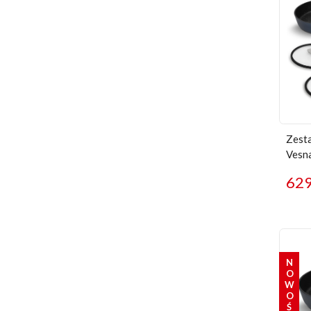
Zesta
Vesn
62
NOWOŚĆ