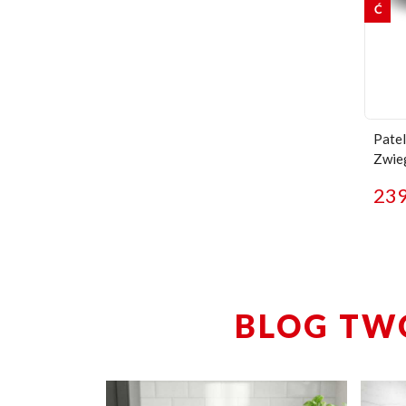
Patel
Zwie
23
BLOG TW