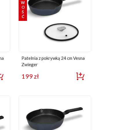
NOWOŚĆ
na
Patelnia z pokrywką 24 cm Vesna
Zwieger
199
zł