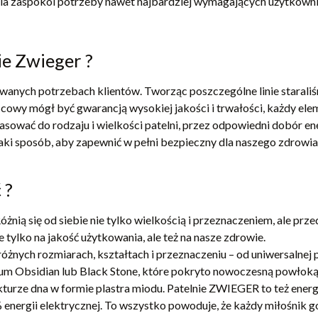
czenia zaspokoi potrzeby nawet najbardziej wymagających użytkown
e Zwieger ?
anych potrzebach klientów. Tworząc poszczególne linie staraliś
cowy mógł być gwarancją wysokiej jakości i trwałości, każdy ele
 dopasować do rodzaju i wielkości patelni, przez odpowiedni dobór
aki sposób, aby zapewnić w pełni bezpieczny dla naszego zdrowi
 ?
óżnią się od siebie nie tylko wielkością i przeznaczeniem, ale prz
 tylko na jakość użytkowania, ale też na nasze zdrowie.
nych rozmiarach, kształtach i przeznaczeniu – od uniwersalnej p
ium Obsidian lub Black Stone, które pokryto nowoczesną powłoką
kturze dna w formie plastra miodu. Patelnie ZWIEGER to też ene
energii elektrycznej. To wszystko powoduje, że każdy miłośnik 