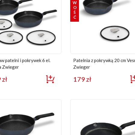
NOWOŚĆ
w patelni i pokrywek 6 el.
Patelnia z pokrywką 20 cm Ves
a Zwieger
Zwieger
9
zł
179
zł