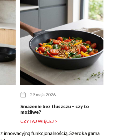
29 maja 2026
25 maja 20
Smażenie bez tłuszczu – czy to
Zestaw garnkó
możliwe?
dla pary młode
CZYTAJ WIĘCEJ >
CZYTAJ WIĘCE
ki z innowacyjną funkcjonalnością. Szeroka gama