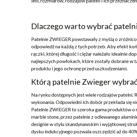
linii, rozmiarów, rodzajów patelni i ich przezna
Dlaczego warto wybrać patelni
Patelnie ZWIEGER powstawały z myślą o zróżnicow
odpowiedź na każdą z tych potrzeb. Aby efekt koń
rączki, której długość i ciężar należało idealnie
najlepszych powłokach, które zostały dobrane w t
produktu i jego ochronę przed uszkodzeniami.
Którą patelnie Zwieger wybrać
Na rynku dostępnych jest wiele rodzajów patelni. R
wykonania. Odpowiedni ich dobór przekłada się nie
Patelnie ZWIEGER to szeroka gama produktów o róż
marble stone, przez patelnie z odlewanego alumin
designie w stylu skandynawskim i wyjątkowej stru
dysku indukcyjnego pozwala oszczędzić aż do 40% 