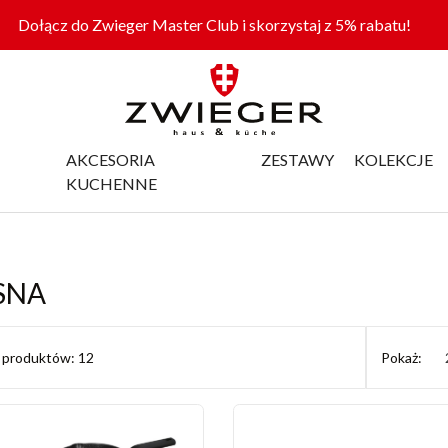
Dołącz do Zwieger Master Club i skorzystaj z 5% rabatu!
AKCESORIA
ZESTAWY
KOLEKCJE
KUCHENNE
SNA
ć produktów: 12
Pokaż: