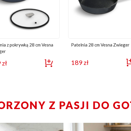
nia z pokrywką 28 cm Vesna
Patelnia 28 cm Vesna Zwieger
ger
189
zł
9
zł
ORZONY Z PASJI DO G