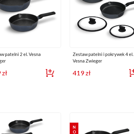
w patelni 2 el. Vesna
Zestaw patelni i pokrywek 4 el.
ger
Vesna Zwieger
9
zł
419
zł