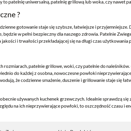
zy to patelnię uniwersalną, patelnię grillową lub woka, czy nawet 
czne ?
ienne gotowanie staje się szybsze, łatwiejsze i przyjemniejsze
, będzie w pełni bezpieczny dla naszego zdrowia. Patelnie Zwiege
jakości i trwałości przekładającej się na długi czas użytkowania p
h rozmiarach, patelnie grillowe, woki, czy patelnie do naleśników
iednio do każdej z osobna, nowoczesne powłoki nieprzywierające
dują, że codzienne smażenie, duszenie i grillowanie staje się łat
 obecnie używanych kuchenek grzewczych. Idealnie sprawdzą się
zględu na ich nieprzywierające powłoki, to oszczędność czasu i ene