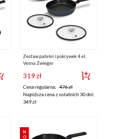
Zestaw patelni i pokrywek 4 el.
Vesna Zwieger
319
zł
Cena regularna:
476
zł
Najniższa cena z ostatnich 30 dni:
349
zł