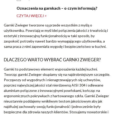
Oznaczenia na garnkach – o czym informują?
CZYTAJ WIĘCEJ >
Garnki Zwieger tworzone są przede wszystkim z myślą o
użytkowniku. Powstają w myśl idei połączenia jakości z trwałością i
estetyki z innowacyjną funkcjonalnością w taki sposób, by
zaspokoić potrzeby nawet bardzo wymagającego użytkownika, a
sama praca z nimi zapewniała wygodę i bezpieczeństwo w kuchni.
DLACZEGO WARTO WYBRAĆ GARNKI ZWIEGER?
Garnki to podstawowy element wyposażenia każdej kuchni.
Tworząc garnki Zwieger skupiamy się na najdrobniejszym szczególe.
Począwszy od wygodnych i nienagrzewających się uchwytów,
poprzez najwyższej jakości stal nierdzewną AISI 304 i odlewane
aluminium połączone z innowacyjnymi powłokami, kończąc na
ergonomicznych pokrywkach z hartowanego szkła. Garnki Zwieger
nieustannie poddajemy wnikliwym testom jakościowym aby jak
najdłużej zachowały swoją funkcjonalność i jednocześnie były
bezpieczne dla zdrowia naszych klientów. Stosujemy nowatorskie i