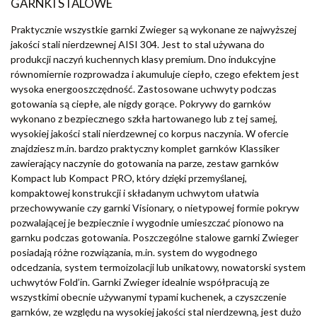
GARNKI STALOWE
Praktycznie wszystkie garnki Zwieger są wykonane ze najwyższej
jakości stali nierdzewnej AISI 304. Jest to stal używana do
produkcji naczyń kuchennych klasy premium. Dno indukcyjne
równomiernie rozprowadza i akumuluje ciepło, czego efektem jest
wysoka energooszczędność. Zastosowane uchwyty podczas
gotowania są ciepłe, ale nigdy gorące. Pokrywy do garnków
wykonano z bezpiecznego szkła hartowanego lub z tej samej,
wysokiej jakości stali nierdzewnej co korpus naczynia. W ofercie
znajdziesz m.in. bardzo praktyczny komplet garnków Klassiker
zawierający naczynie do gotowania na parze, zestaw garnków
Kompact lub Kompact PRO, który dzięki przemyślanej,
kompaktowej konstrukcji i składanym uchwytom ułatwia
przechowywanie czy garnki Visionary, o nietypowej formie pokryw
pozwalającej je bezpiecznie i wygodnie umieszczać pionowo na
garnku podczas gotowania. Poszczególne stalowe garnki Zwieger
posiadają różne rozwiązania, m.in. system do wygodnego
odcedzania, system termoizolacji lub unikatowy, nowatorski system
uchwytów Fold’in. Garnki Zwieger idealnie współpracują ze
wszystkimi obecnie używanymi typami kuchenek, a czyszczenie
garnków, ze względu na wysokiej jakości stal nierdzewną, jest dużo