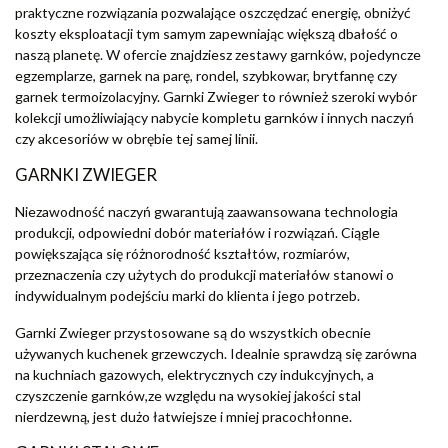
praktyczne rozwiązania pozwalające oszczędzać energię, obniżyć
koszty eksploatacji tym samym zapewniając większą dbałość o
naszą planetę. W ofercie znajdziesz zestawy garnków, pojedyncze
egzemplarze, garnek na parę, rondel, szybkowar, brytfannę czy
garnek termoizolacyjny. Garnki Zwieger to również szeroki wybór
kolekcji umożliwiający nabycie kompletu garnków i innych naczyń
czy akcesoriów w obrębie tej samej linii.
GARNKI ZWIEGER
Niezawodność naczyń gwarantują zaawansowana technologia
produkcji, odpowiedni dobór materiałów i rozwiązań. Ciągle
powiększająca się różnorodność kształtów, rozmiarów,
przeznaczenia czy użytych do produkcji materiałów stanowi o
indywidualnym podejściu marki do klienta i jego potrzeb.
Garnki Zwieger przystosowane są do wszystkich obecnie
używanych kuchenek grzewczych. Idealnie sprawdzą się zarówna
na kuchniach gazowych, elektrycznych czy indukcyjnych, a
czyszczenie garnków,ze względu na wysokiej jakości stal
nierdzewną, jest dużo łatwiejsze i mniej pracochłonne.