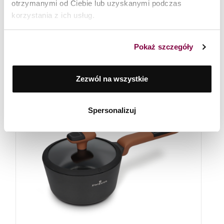
otrzymanymi od Ciebie lub uzyskanymi podczas
korzystania z ich usług.
Zestaw garnków, patelni i akcesoriów 23 el. Black Stone
Zwieger + brytfanna Black Stone
2 289
zł
Pokaż szczegóły
Zezwól na wszystkie
Spersonalizuj