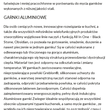
łatwiejsze i mniej pracochłonne w porównaniu do mycia garnków
wykonanych z niższej jakości stali.
GARNKI ALUMINIOWE
Dla osób ceniących nowe, innowacyjne rozwiązania w kuchni, a
także dla wszystkich miłośników wielofunkcyjnych produktów
stworzyliśmy wyjątkowe linie naczyń z funkcją All In One – Black
Stone, Obsidian, co pozwala na gotowanie, smażenie, duszenie a
nawet pieczenie w jednym garnku! Są w całości wykonane z
odlewanego lub tłoczonego na gorąco aluminium,
charakteryzującego się lepszą strukturą przewodzenia i dystrybucji
ciepła. Materiał ten jest odporny na odkształcenia i zmiany
temperatur. W garnkach zastosowano rewelacyjne,
nieprzywierające powłoki Greblon®, silikonowe uchwyty do
garnków, a warstwę zewnętrzną naczyń stanowi odporna na
zadrapania, odpryski i przebarwienia powłoka, w całości pokryta
silikonowym lakierem żaroodpornym. Całości dopełnia
zaimplementowany energooszczędny, pełny dysk indukcyjny.
Aluminiowe garnki Zwieger idealnie współpracują ze wszystkimi
obecnie używanymi typami kuchenek, a samo mycie garnków , ze
względu na ich nieprzywierające powłoki, to oszczędność czasu i