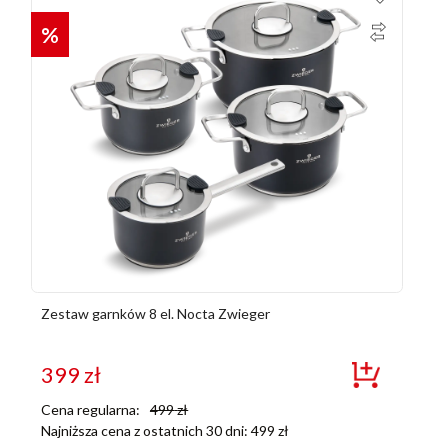
%
Zestaw garnków 8 el. Nocta Zwieger
399
zł
Cena regularna:
499
zł
Najniższa cena z ostatnich 30 dni:
499
zł