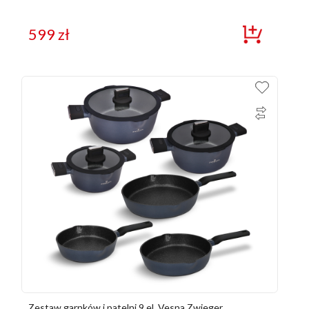
599
zł
Zestaw garnków i patelni 9 el. Vesna Zwieger