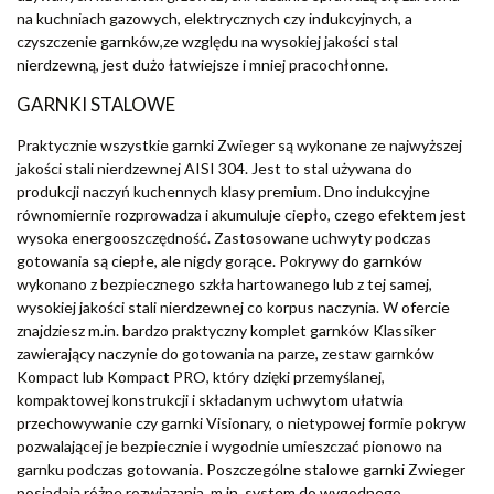
na kuchniach gazowych, elektrycznych czy indukcyjnych, a
czyszczenie garnków,ze względu na wysokiej jakości stal
nierdzewną, jest dużo łatwiejsze i mniej pracochłonne.
GARNKI STALOWE
Praktycznie wszystkie garnki Zwieger są wykonane ze najwyższej
jakości stali nierdzewnej AISI 304. Jest to stal używana do
produkcji naczyń kuchennych klasy premium. Dno indukcyjne
równomiernie rozprowadza i akumuluje ciepło, czego efektem jest
wysoka energooszczędność. Zastosowane uchwyty podczas
gotowania są ciepłe, ale nigdy gorące. Pokrywy do garnków
wykonano z bezpiecznego szkła hartowanego lub z tej samej,
wysokiej jakości stali nierdzewnej co korpus naczynia. W ofercie
znajdziesz m.in. bardzo praktyczny komplet garnków Klassiker
zawierający naczynie do gotowania na parze, zestaw garnków
Kompact lub Kompact PRO, który dzięki przemyślanej,
kompaktowej konstrukcji i składanym uchwytom ułatwia
przechowywanie czy garnki Visionary, o nietypowej formie pokryw
pozwalającej je bezpiecznie i wygodnie umieszczać pionowo na
garnku podczas gotowania. Poszczególne stalowe garnki Zwieger
posiadają różne rozwiązania, m.in. system do wygodnego