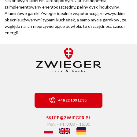
silikonowym lakierem żaroodpornym. Całości dopełnia
zaimplementowany energooszczędny, pełny dysk indukcyjny.
Aluminiowe garnki Zwieger idealnie współpracują ze wszystkimi
obecnie używanymi typami kuchenek, a samo mycie garnków , ze
względu na ich nieprzywierające powłoki, to oszczędność czasu i
energii.
+48 22 100 12 35
SKLEP@ZWIEGER.PL
Pon. – Pt. 8:00 – 16:00