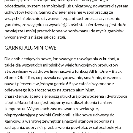
odcedzania, system termoizolacji lub unikatowy, nowatorski system
uchwytów Fold’in. Garnki Zwieger idealnie współpracują ze
wszystkimi obecnie używanymi typami kuchenek, a czyszczenie
garnków, ze względu na wysokiej jakości stal nierdzewną, jest dużo
łatwiejsze i mniej pracochłonne w porównaniu do mycia garnków
wykonanych z niższej jakości stali.
GARNKI ALUMINIOWE
Dla osób ceniących nowe, innowacyjne rozwiązania w kuchni, a
także dla wszystkich miłośników wielofunkcyjnych produktów
stworzyliśmy wyjątkowe linie naczyń z funkcją All In One – Black
Stone, Obsidian, co pozwala na gotowanie, smażenie, duszenie a
nawet pieczenie w jednym garnku! Są w całości wykonane z
odlewanego lub tłoczonego na gorąco aluminium,
charakteryzującego się lepszą strukturą przewodzenia i dystrybucji
ciepła. Materiał ten jest odporny na odkształcenia i zmiany
temperatur. W garnkach zastosowano rewelacyjne,
nieprzywierające powłoki Greblon®, silikonowe uchwyty do
garnków, a warstwę zewnętrzną naczyń stanowi odporna na
zadrapania, odpryski i przebarwienia powłoka, w całości pokryta