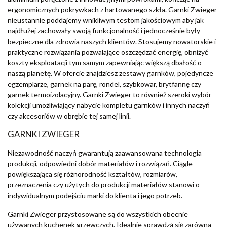
ergonomicznych pokrywkach z hartowanego szkła. Garnki Zwieger
nieustannie poddajemy wnikliwym testom jakościowym aby jak
najdłużej zachowały swoją funkcjonalność i jednocześnie były
bezpieczne dla zdrowia naszych klientów. Stosujemy nowatorskie i
praktyczne rozwiązania pozwalające oszczędzać energię, obniżyć
koszty eksploatacji tym samym zapewniając większą dbałość o
naszą planetę. W ofercie znajdziesz zestawy garnków, pojedyncze
egzemplarze, garnek na parę, rondel, szybkowar, brytfannę czy
garnek termoizolacyjny. Garnki Zwieger to również szeroki wybór
kolekcji umożliwiający nabycie kompletu garnków i innych naczyń
czy akcesoriów w obrębie tej samej linii.
GARNKI ZWIEGER
Niezawodność naczyń gwarantują zaawansowana technologia
produkcji, odpowiedni dobór materiałów i rozwiązań. Ciągle
powiększająca się różnorodność kształtów, rozmiarów,
przeznaczenia czy użytych do produkcji materiałów stanowi o
indywidualnym podejściu marki do klienta i jego potrzeb.
Garnki Zwieger przystosowane są do wszystkich obecnie
używanych kuchenek grzewczych. Idealnie sprawdzą się zarówna