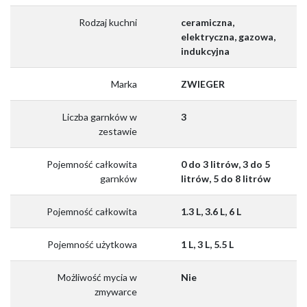
Rodzaj kuchni
ceramiczna,
elektryczna, gazowa,
indukcyjna
Marka
ZWIEGER
Liczba garnków w
3
zestawie
Pojemność całkowita
0 do 3 litrów, 3 do 5
garnków
litrów, 5 do 8 litrów
Pojemność całkowita
1.3 L, 3.6 L, 6 L
Pojemność użytkowa
1 L, 3 L, 5.5 L
Możliwość mycia w
Nie
zmywarce