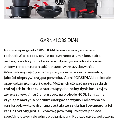
GARNKI OBSIDIAN
Innowacyjne garnki
OBSIDIAN
to naczynia wykonane w
technologii
die cast, czyli z odlewanego aluminium
, które
jest
najtrwalszym materiałem
odpornym na odkształcenia,
zmiany temperatury, a także długotrwałe użytkowanie.
Wewnętrzną część garnków pokrywa
nowoczesna,
wysokiej
jakości nieprzywierająca powłoka
. Garnki OBSIDIAN doskonale
przewodzą i akumulują ciepło. Można ich używać
na wszystkich
rodzajach kuchenek
, a stanowiący dno
pełny dysk indukcyjny
zwiększa wydajność energetyczną o około 40 %, tym samym
czyniąc z naczynia produkt energooszczędny.
Dołączona do
garnka pokrywka
wykonana została ze szkła hartowanego, a jej
rant otoczony jest silikonową powłoką.
Pokrywa posiada
specjalne otwory do odprowadzania pary
.
Poprzez użyte, połączone