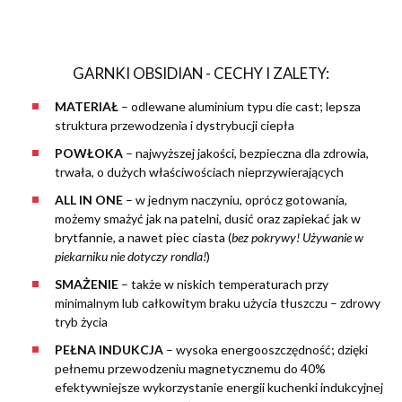
GARNKI OBSIDIAN - CECHY I ZALETY:
MATERIAŁ
–
odlewane aluminium typu die cast; lepsza
struktura przewodzenia i dystrybucji ciepła
POWŁOKA
– najwyższej jakości, bezpieczna dla zdrowia,
trwała, o dużych właściwościach nieprzywierających
ALL IN ONE
– w jednym naczyniu, oprócz gotowania,
możemy smażyć jak na patelni, dusić oraz zapiekać jak w
brytfannie, a nawet piec ciasta (
bez pokrywy! Używanie w
piekarniku nie dotyczy rondla!
)
SMAŻENIE
– także w niskich temperaturach przy
minimalnym lub całkowitym braku użycia tłuszczu – zdrowy
tryb życia
PEŁNA INDUKCJA
– wysoka energooszczędność; dzięki
pełnemu przewodzeniu magnetycznemu do 40%
efektywniejsze wykorzystanie energii kuchenki indukcyjnej