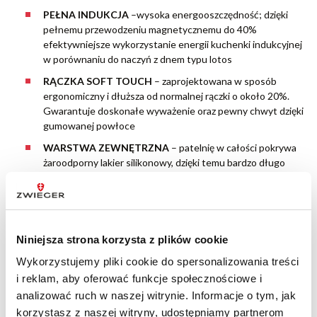
PEŁNA INDUKCJA
–wysoka energooszczędność; dzięki
pełnemu przewodzeniu magnetycznemu do 40%
efektywniejsze wykorzystanie energii kuchenki indukcyjnej
w porównaniu do naczyń z dnem typu lotos
RĄCZKA SOFT TOUCH
– zaprojektowana w sposób
ergonomiczny i dłuższa od normalnej rączki o około 20%.
Gwarantuje doskonałe wyważenie oraz pewny chwyt dzięki
gumowanej powłoce
WARSTWA ZEWNĘTRZNA
– patelnię w całości pokrywa
żaroodporny lakier silikonowy, dzięki temu bardzo długo
zachowuje ona swój wygląd i jest odporna na odpryski czy
przebarwienia
WYGODA UŻYTKOWANIA
– szybkie i łatwe czyszczenie
patelni po użyciu (przygotowywane produkty nie
Niniejsza strona korzysta z plików cookie
przywierają do patelni)
Wykorzystujemy pliki cookie do spersonalizowania treści
i reklam, aby oferować funkcje społecznościowe i
analizować ruch w naszej witrynie. Informacje o tym, jak
korzystasz z naszej witryny, udostępniamy partnerom