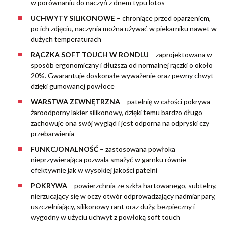
w porównaniu do naczyń z dnem typu lotos
UCHWYTY SILIKONOWE
– chroniące przed oparzeniem,
po ich zdjęciu, naczynia można używać w piekarniku nawet w
dużych temperaturach
RĄCZKA SOFT TOUCH W RONDLU
– zaprojektowana w
sposób ergonomiczny i dłuższa od normalnej rączki o około
20%. Gwarantuje doskonałe wyważenie oraz pewny chwyt
dzięki gumowanej powłoce
WARSTWA ZEWNĘTRZNA
– patelnię w całości pokrywa
żaroodporny lakier silikonowy, dzięki temu bardzo długo
zachowuje ona swój wygląd i jest odporna na odpryski czy
przebarwienia
FUNKCJONALNOŚĆ
– zastosowana powłoka
nieprzywierająca pozwala smażyć w garnku równie
efektywnie jak w wysokiej jakości patelni
POKRYWA
– powierzchnia ze szkła hartowanego, subtelny,
nierzucający się w oczy otwór odprowadzający nadmiar pary,
uszczelniający, silikonowy rant oraz duży, bezpieczny i
wygodny w użyciu uchwyt z powłoką soft touch