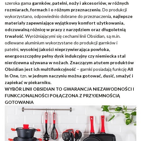
szeroka gama
garnków, patelni, noży i akcesoriów, w różnych
rozmiarach, formach i o różnym przeznaczeniu
. Do produkcji
wykorzystano, odpowiednio dobrane do przeznaczenia,
najlepsze
materiały zapewniające wyjątkowy komfort użytkowania,
odczuwalną różnicę w pracy z narzędziem oraz długoletnią
trwałość
. Wyróżniającymi się cechami linii Obsidian, są m.in.
odlewane aluminium wykorzystane do produkcji garnków i
patelni,
wysokiej jakości nieprzywierająca powłoka,
energooszczędny pełny dysk indukcyjny czy niemiecka stal
nierdzewna używana w nożach
.
Znaczącym atutem produktów
Obsidian jest ich multifunkcyjność
– garnki posiadają funkcję
All
In One
, tzn.
w jednym naczyniu można gotować, dusić, smażyć i
zapiekać w piekarniku.
WYBÓR LINII OBSIDIAN TO GWARANCJA NIEZAWODNOŚCI I
FUNKCJONALNOŚCI POŁĄCZONA Z PRZYJEMNOŚCIĄ
GOTOWANIA