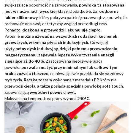
zwiększające odporność na zarysowania,
powłoka ta stosowana
jest w naczyniach wysokiej klasy
. Dodatkowo,
żaroodporny
lakier silikonowy
, który pokrywa patelnię na zewnątrz, sprawia, że
zachowuje ona swój estetyczny wygląd przez długi czas.
Ponadto
doskonale przewodzi i akumuluje ciepło
.
Patelnie
można używać na wszystkich rodzajach kuchenek
grzewczych, w tym na płytach indukcyjnych
. Co więcej,
użyty
pełny dysk indukcyjny, dzięki pełnemu przewodzeniu
magnetycznemu, zapewnia lepsze wykorzystanie energii
sięgające aż do 40 %
. Zastosowana nieprzywierająca
powłoka
pozwala smażyć przy minimalnym lub całkowitym
braku zużycia tłuszczu
, co niewątpliwie przekłada się na zdrowy
tryb życia.
Rączka
została wykonana z materiału PP, który nie
przewodzi ciepła, a także posiada specjalną
powłokę soft touch
,
zapewniającą
wygodny
i
pewny chwyt.
Maksymalna temperatura pracy wynosi
240°C.