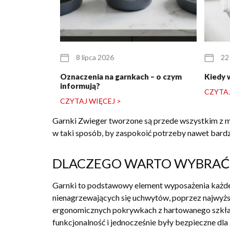
8 lipca 2026
22
Oznaczenia na garnkach – o czym
Kiedy 
informują?
CZYTAJ
CZYTAJ WIĘCEJ >
Garnki Zwieger tworzone są przede wszystkim z myś
w taki sposób, by zaspokoić potrzeby nawet bard
DLACZEGO WARTO WYBRAĆ 
Garnki to podstawowy element wyposażenia każdej
nienagrzewających się uchwytów, poprzez najwyżs
ergonomicznych pokrywkach z hartowanego szkła.
funkcjonalność i jednocześnie były bezpieczne dl