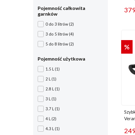
Pojemność całkowita
37
garnków
0 do 3 litrów
(2)
3 do 5 litrów
(4)
5 do 8 litrów
(2)
%
Pojemność użytkowa
1.5 L
(1)
2 L
(1)
2.8 L
(1)
3 L
(1)
3.7 L
(1)
Szybk
Vera
4 L
(2)
4.3 L
(1)
24