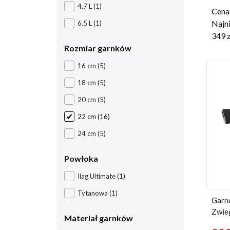
4.7 L
(1)
Cena 
Najni
6.5 L
(1)
349
Rozmiar garnków
16 cm
(5)
18 cm
(5)
20 cm
(5)
22 cm
(16)
24 cm
(5)
Powłoka
Ilag Ultimate
(1)
Tytanowa
(1)
Garn
Zwie
Materiał garnków