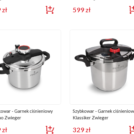
9
zł
599
zł
owar - Garnek ciśnieniowy
Szybkowar - Garnek ciśnienio
no Zwieger
Klassiker Zwieger
9
zł
329
zł