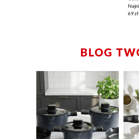
Najni
69
zł
BLOG TW