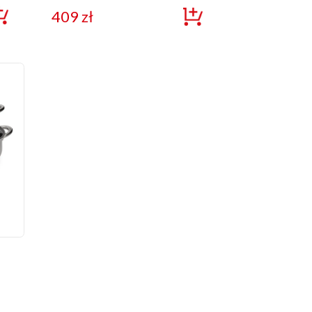
409
zł