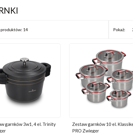
RNKI
ć produktów: 14
Pokaż:
w garnków 3w1, 4 el. Trinity
Zestaw garnków 10 el. Klassik
ger
PRO Zwieger