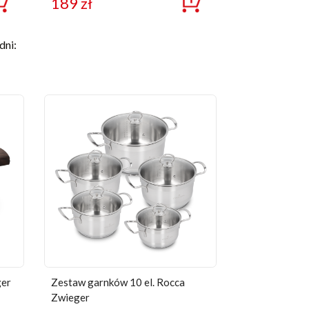
189
zł
dni:
ger
Zestaw garnków 10 el. Rocca
Zwieger