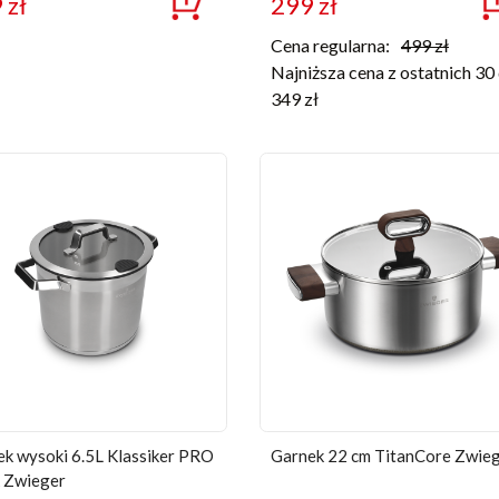
9
zł
299
zł
Cena regularna:
499
zł
Najniższa cena z ostatnich 30 
349
zł
k wysoki 6.5L Klassiker PRO
Garnek 22 cm TitanCore Zwie
k Zwieger