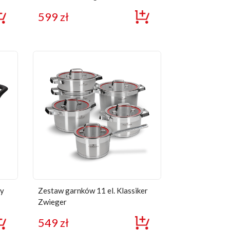
599
zł
wy
Zestaw garnków 11 el. Klassiker
Zwieger
549
zł