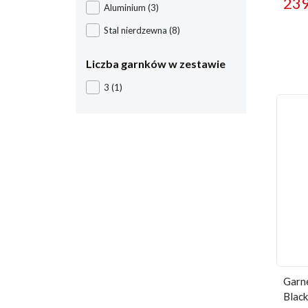
23
Aluminium
(3)
Stal nierdzewna
(8)
Liczba garnków w zestawie
3
(1)
Garne
Blac