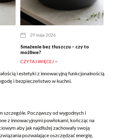
29 maja 2026
25 maja 20
Smażenie bez tłuszczu – czy to
Zestaw garnkó
możliwe?
dla pary młode
CZYTAJ WIĘCEJ >
CZYTAJ WIĘCE
łością i estetyki z innowacyjną funkcjonalnością
ygodę i bezpieczeństwo w kuchni.
ym szczególe. Począwszy od wygodnych i
zone z innowacyjnymi powłokami, kończąc na
iowym aby jak najdłużej zachowały swoją
ozwiązania pozwalające oszczędzać energię,