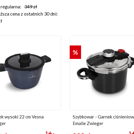
regularna:
349
zł
ższa cena z ostatnich 30 dni:
zł
%
ek wysoki 22 cm Vesna
Szybkowar - Garnek ciśnienio
ger
Emalie Zwieger