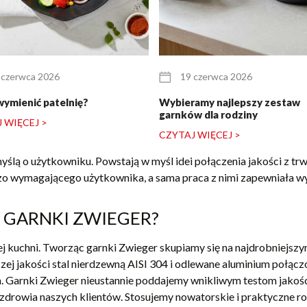
 czerwca 2026
19 czerwca 2026
wymienić patelnię?
Wybieramy najlepszy zestaw
garnków dla rodziny
 WIĘCEJ >
CZYTAJ WIĘCEJ >
lą o użytkowniku. Powstają w myśl idei połączenia jakości z trwa
zo wymagającego użytkownika, a sama praca z nimi zapewniała w
GARNKI ZWIEGER?
 kuchni. Tworząc garnki Zwieger skupiamy się na najdrobniejsz
zej jakości stal nierdzewną AISI 304 i odlewane aluminium połąc
 Garnki Zwieger nieustannie poddajemy wnikliwym testom jakośc
a zdrowia naszych klientów. Stosujemy nowatorskie i praktyczne r