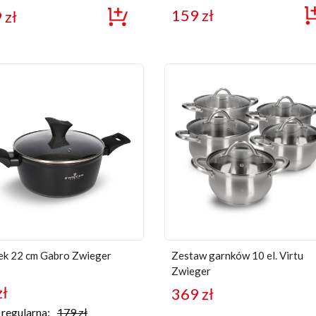
159
zł
9
zł
ek 22 cm Gabro Zwieger
Zestaw garnków 10 el. Virtu
Zwieger
zł
369
zł
regularna:
179
zł