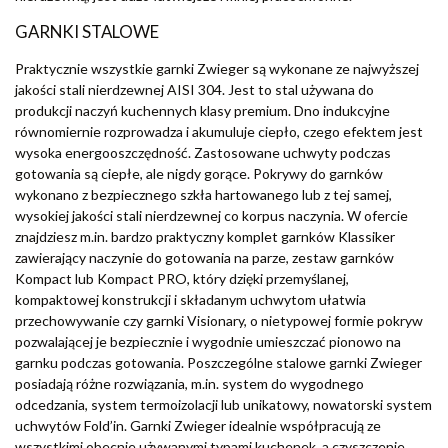
GARNKI STALOWE
Praktycznie wszystkie garnki Zwieger są wykonane ze najwyższej
jakości stali nierdzewnej AISI 304. Jest to stal używana do
produkcji naczyń kuchennych klasy premium. Dno indukcyjne
równomiernie rozprowadza i akumuluje ciepło, czego efektem jest
wysoka energooszczędność. Zastosowane uchwyty podczas
gotowania są ciepłe, ale nigdy gorące. Pokrywy do garnków
wykonano z bezpiecznego szkła hartowanego lub z tej samej,
wysokiej jakości stali nierdzewnej co korpus naczynia. W ofercie
znajdziesz m.in. bardzo praktyczny komplet garnków Klassiker
zawierający naczynie do gotowania na parze, zestaw garnków
Kompact lub Kompact PRO, który dzięki przemyślanej,
kompaktowej konstrukcji i składanym uchwytom ułatwia
przechowywanie czy garnki Visionary, o nietypowej formie pokryw
pozwalającej je bezpiecznie i wygodnie umieszczać pionowo na
garnku podczas gotowania. Poszczególne stalowe garnki Zwieger
posiadają różne rozwiązania, m.in. system do wygodnego
odcedzania, system termoizolacji lub unikatowy, nowatorski system
uchwytów Fold’in. Garnki Zwieger idealnie współpracują ze
wszystkimi obecnie używanymi typami kuchenek, a czyszczenie