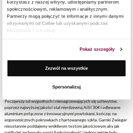
korzystasz z naszej witryny, udostępniamy partnerom
8 lipca 2026
społecznościowym, reklamowym i analitycznym.
Partnerzy mogą połączyć te informacje z innymi danymi
Oznaczenia na garnkach – o czym informują?
otrzymanymi od Ciebie lub uzyskanymi podczas
CZYTAJ WIĘCEJ >
korzystania z ich usług.
Garnki Zwieger tworzone są przede wszystkim z myślą o
użytkowniku. Powstają w myśl idei połączenia jakości z trwałością i
Pokaż szczegóły
estetyki z innowacyjną funkcjonalnością w taki sposób, by
zaspokoić potrzeby nawet bardzo wymagającego użytkownika, a
sama praca z nimi zapewniała wygodę i bezpieczeństwo w kuchni.
Zezwól na wszystkie
DLACZEGO WARTO WYBRAĆ GARNKI ZWIEGER?
Spersonalizuj
Garnki to podstawowy element wyposażenia każdej kuchni.
Tworząc garnki Zwieger skupiamy się na najdrobniejszym szczególe.
Począwszy od wygodnych i nienagrzewających się uchwytów,
poprzez najwyższej jakości stal nierdzewną AISI 304 i odlewane
aluminium połączone z innowacyjnymi powłokami, kończąc na
ergonomicznych pokrywkach z hartowanego szkła. Garnki Zwieger
nieustannie poddajemy wnikliwym testom jakościowym aby jak
najdłużej zachowały swoją funkcjonalność i jednocześnie były