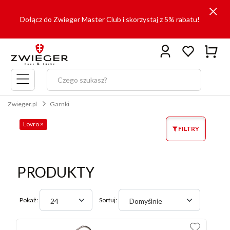
Dołącz do Zwieger Master Club i skorzystaj z 5% rabatu!
Menu
główne
Zwieger.pl
Garnki
Lovro
×
FILTRY
PRODUKTY
Pokaż:
Sortuj:
24
Domyślnie