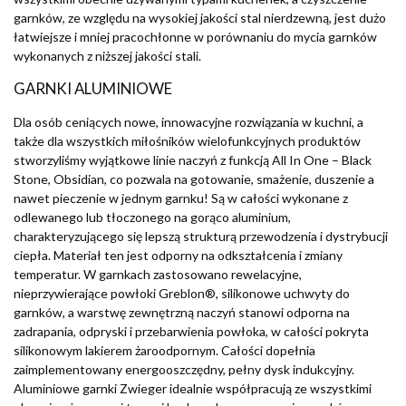
garnków, ze względu na wysokiej jakości stal nierdzewną, jest dużo
łatwiejsze i mniej pracochłonne w porównaniu do mycia garnków
wykonanych z niższej jakości stali.
GARNKI ALUMINIOWE
Dla osób ceniących nowe, innowacyjne rozwiązania w kuchni, a
także dla wszystkich miłośników wielofunkcyjnych produktów
stworzyliśmy wyjątkowe linie naczyń z funkcją All In One – Black
Stone, Obsidian, co pozwala na gotowanie, smażenie, duszenie a
nawet pieczenie w jednym garnku! Są w całości wykonane z
odlewanego lub tłoczonego na gorąco aluminium,
charakteryzującego się lepszą strukturą przewodzenia i dystrybucji
ciepła. Materiał ten jest odporny na odkształcenia i zmiany
temperatur. W garnkach zastosowano rewelacyjne,
nieprzywierające powłoki Greblon®, silikonowe uchwyty do
garnków, a warstwę zewnętrzną naczyń stanowi odporna na
zadrapania, odpryski i przebarwienia powłoka, w całości pokryta
silikonowym lakierem żaroodpornym. Całości dopełnia
zaimplementowany energooszczędny, pełny dysk indukcyjny.
Aluminiowe garnki Zwieger idealnie współpracują ze wszystkimi