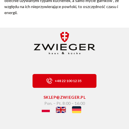
obecnie używanymi typami kuchenek, a samo mycie garnków , ze
względu na ich nieprzywierające powłoki, to oszczędność czasu i
energii.
+48 22 100 12 35
SKLEP@ZWIEGER.PL
Pon. – Pt. 8:00 – 16:00