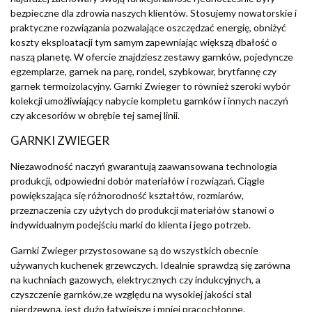
bezpieczne dla zdrowia naszych klientów. Stosujemy nowatorskie i
praktyczne rozwiązania pozwalające oszczędzać energię, obniżyć
koszty eksploatacji tym samym zapewniając większą dbałość o
naszą planetę. W ofercie znajdziesz zestawy garnków, pojedyncze
egzemplarze, garnek na parę, rondel, szybkowar, brytfannę czy
garnek termoizolacyjny. Garnki Zwieger to również szeroki wybór
kolekcji umożliwiający nabycie kompletu garnków i innych naczyń
czy akcesoriów w obrębie tej samej linii.
GARNKI ZWIEGER
Niezawodność naczyń gwarantują zaawansowana technologia
produkcji, odpowiedni dobór materiałów i rozwiązań. Ciągle
powiększająca się różnorodność kształtów, rozmiarów,
przeznaczenia czy użytych do produkcji materiałów stanowi o
indywidualnym podejściu marki do klienta i jego potrzeb.
Garnki Zwieger przystosowane są do wszystkich obecnie
używanych kuchenek grzewczych. Idealnie sprawdzą się zarówna
na kuchniach gazowych, elektrycznych czy indukcyjnych, a
czyszczenie garnków,ze względu na wysokiej jakości stal
nierdzewną, jest dużo łatwiejsze i mniej pracochłonne.