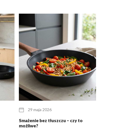
29 maja 2026
25 maja 20
Smażenie bez tłuszczu – czy to
Zestaw garnkó
możliwe?
dla pary młode