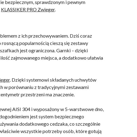
 będzie bezpiecznym, sprawdzonym i pewnym
b
KLASSIKER PRO Zwieger
.
roblemem z ich przechowywaniem. Dziś coraz
go rosnącą popularnością cieszą się zestawy
zafkach jest ograniczona. Garnki – dzięki
ilość zajmowanego miejsca, a dodatkowo ułatwia
eger
. Dzięki systemowi składanych uchwytów
ch w porównaniu z tradycyjnymi zestawami
centymetr przestrzeni ma znaczenie.
ewnej AISI 304 i wyposażony w 5-warstwowe dno,
udogodnieniem jest system bezpiecznego
 używania dodatkowego cedzaka, co szczególnie
łaściwie wszystkie potrzeby osób, które gotują