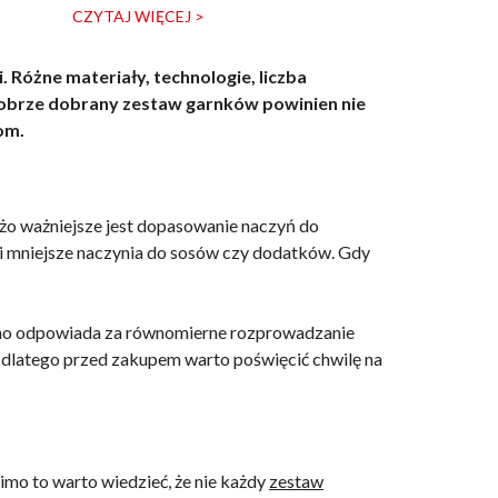
CZYTAJ WIĘCEJ >
CZYTAJ WIĘCE
óżne materiały, technologie, liczba
Dobrze dobrany zestaw garnków powinien nie
om.
żo ważniejsze jest dopasowanie naczyń do
p i mniejsze naczynia do sosów czy dodatków. Gdy
e ono odpowiada za równomierne rozprowadzanie
, dlatego przed zakupem warto poświęcić chwilę na
mo to warto wiedzieć, że nie każdy
zestaw