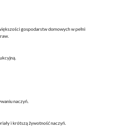
 większości gospodarstw domowych w pełni
traw.
ukcyjną.
ywaniu naczyń.
riały i krótszą żywotność naczyń.