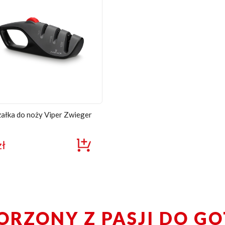
ałka do noży Viper Zwieger
zł
ORZONY Z PASJI DO G