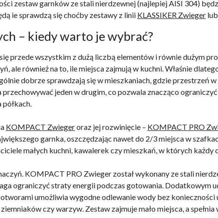
jakości zestaw garnków ze stali nierdzewnej (najlepiej AISI 304)
 ie sprawdzą się choćby zestawy z linii
KLASSIKER Zwieger
lu
h – kiedy warto je wybrać?
 się przede wszystkim z dużą liczbą elementów i równie dużym p
ń, ale również na to, ile miejsca zajmują w kuchni. Właśnie dlate
nie dobrze sprawdzają się w mieszkaniach, gdzie przestrzeń w s
 przechowywać jeden w drugim, co pozwala znacząco ograniczyć 
a półkach.
ia
KOMPACT Zwieger
oraz jej rozwinięcie –
KOMPACT PRO Zwi
większego garnka, oszczędzając nawet do 2/3 miejsca w szafka
ciciele małych kuchni, kawalerek czy mieszkań, w których każdy 
h naczyń. KOMPACT PRO Zwieger został wykonany ze stali nierdz
aga ograniczyć straty energii podczas gotowania. Dodatkowym 
z otworami umożliwia wygodne odlewanie wody bez konieczności
ziemniaków czy warzyw. Zestaw zajmuje mało miejsca, a spełnia w