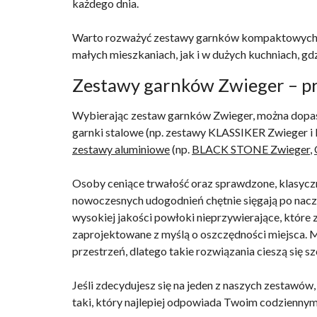
każdego dnia.
Warto rozważyć zestawy garnków kompaktowych wsz
małych mieszkaniach, jak i w dużych kuchniach, gd
Zestawy garnków Zwieger – pr
Wybierając zestaw garnków Zwieger, można dopaso
garnki stalowe (np. zestawy KLASSIKER Zwiege
zestawy aluminiowe
(np.
BLACK STONE Zwieger
,
Osoby ceniące trwałość oraz sprawdzone, klasycz
nowoczesnych udogodnień chętnie sięgają po naczy
wysokiej jakości powłoki nieprzywierające, któr
zaprojektowane z myślą o oszczędności miejsca. 
przestrzeń, dlatego takie rozwiązania cieszą się
Jeśli zdecydujesz się na jeden z naszych zestawów
taki, który najlepiej odpowiada Twoim codzienny