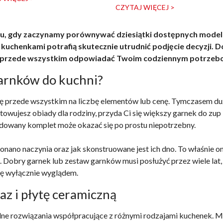
CZYTAJ WIĘCEJ >
 gdy zaczynamy porównywać dziesiątki dostępnych modeli. R
uchenkami potrafią skutecznie utrudnić podjęcie decyzji. 
ale przede wszystkim odpowiadać Twoim codziennym potrzeb
garnków do kuchni?
 przede wszystkim na liczbę elementów lub cenę. Tymczasem du
otowujesz obiady dla rodziny, przyda Ci się większy garnek do zu
udowany komplet może okazać się po prostu niepotrzebny.
konano naczynia oraz jak skonstruowane jest ich dno. To właśni
. Dobry garnek lub zestaw garnków musi posłużyć przez wiele lat
się wyłącznie wyglądem.
az i płytę ceramiczną
ne rozwiązania współpracujące z różnymi rodzajami kuchenek. Mi