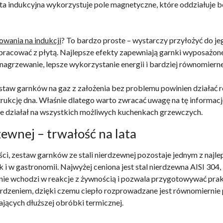
yta indukcyjna wykorzystuje pole magnetyczne, które oddziałuje 
owania na indukcji
? To bardzo proste – wystarczy przyłożyć do jeg
pracować z płytą. Najlepsze efekty zapewniają garnki wyposażo
 nagrzewanie, lepsze wykorzystanie energii i bardziej równomiern
staw garnków na gaz z założenia bez problemu powinien działać rów
ukcję dna. Właśnie dlatego warto zwracać uwagę na tę informację
zie działał na wszystkich możliwych kuchenkach grzewczych.
ewnej – trwałość na lata
ności, zestaw garnków ze stali nierdzewnej pozostaje jednym z najl
i w gastronomii. Najwyżej ceniona jest stal nierdzewna AISI 304,
 nie wchodzi w reakcje z żywnością i pozwala przygotowywać pr
zeniem, dzięki czemu ciepło rozprowadzane jest równomiernie p
ących dłuższej obróbki termicznej.