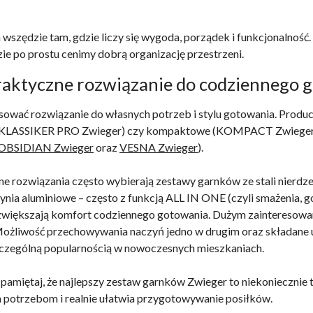
ędzie tam, gdzie liczy się wygoda, porządek i funkcjonalność. 
zie po prostu cenimy dobrą organizację przestrzeni.
aktyczne rozwiązanie do codziennego 
wać rozwiązanie do własnych potrzeb i stylu gotowania. Produc
r i KLASSIKER PRO Zwieger) czy kompaktowe (KOMPACT Zwiege
OBSIDIAN Zwieger
oraz
VESNA Zwieger
).
ne rozwiązania często wybierają zestawy garnków ze stali nierd
nia aluminiowe – często z funkcją ALL IN ONE (czyli smażenia, g
e zwiększają komfort codziennego gotowania. Dużym zainteresowa
Możliwość przechowywania naczyń jedno w drugim oraz składane
 szczególną popularnością w nowoczesnych mieszkaniach.
, pamiętaj, że najlepszy zestaw garnków Zwieger to niekoniecznie 
m potrzebom i realnie ułatwia przygotowywanie posiłków.