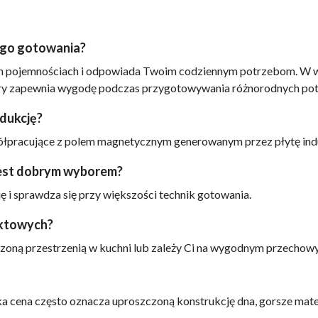
ego gotowania?
żnych pojemnościach i odpowiada Twoim codziennym potrzebom. W
tóry zapewnia wygodę podczas przygotowywania różnorodnych po
ndukcję?
ółpracujące z polem magnetycznym generowanym przez płytę ind
jest dobrym wyborem?
ję i sprawdza się przy większości technik gotowania.
aktowych?
zoną przestrzenią w kuchni lub zależy Ci na wygodnym przechow
ka cena często oznacza uproszczoną konstrukcję dna, gorsze mate