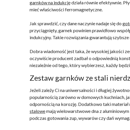
garnków na indukcję
działa równie efektywnie. Pł
mieć właściwości ferromagnetyczne.
Jak sprawdzić, czy dane naczynie nadaje się do
got
przyciągnięty, garnek powinien prawidłowo współ
indukcyjny. Takie rozwiązania gwarantują szybsze
Dobra wiadomość jest taka, że wysokiej jakości ze
oczywiście producent zadbał o odpowiednią konstr
niezależnie od tego, który wybierzesz, każdy będ
Zestaw garnków ze stali nierdz
Jeżeli zależy Ci na uniwersalności i długiej żywot
popularnością zarówno w domowych kuchniach, jak 
odpornością na korozję. Dodatkowo taki materiał
stalowe
mają wielowarstwowe dna z aluminiowym rd
podczas gotowania zup, wywarów czy dań wymagaj