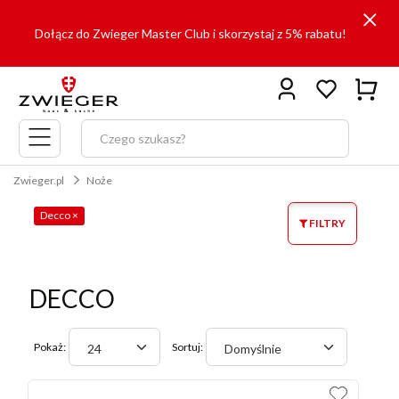
Dołącz do Zwieger Master Club i skorzystaj z 5% rabatu!
Menu
główne
Zwieger.pl
Noże
Decco
×
FILTRY
DECCO
Pokaż:
Sortuj:
24
Domyślnie