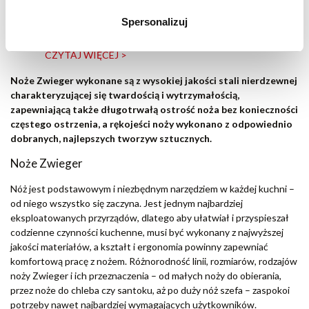
8 lipca 2026
Spersonalizuj
Oznaczenia na garnkach – o czym informują?
CZYTAJ WIĘCEJ >
Noże Zwieger wykonane są z wysokiej jakości stali nierdzewnej
charakteryzującej się twardością i wytrzymałością,
zapewniającą także długotrwałą ostrość noża bez konieczności
częstego ostrzenia, a rękojeści noży wykonano z odpowiednio
dobranych, najlepszych tworzyw sztucznych.
Noże Zwieger
Nóż jest podstawowym i niezbędnym narzędziem w każdej kuchni –
od niego wszystko się zaczyna. Jest jednym najbardziej
eksploatowanych przyrządów, dlatego aby ułatwiał i przyspieszał
codzienne czynności kuchenne, musi być wykonany z najwyższej
jakości materiałów, a kształt i ergonomia powinny zapewniać
komfortową pracę z nożem. Różnorodność linii, rozmiarów, rodzajów
noży Zwieger i ich przeznaczenia – od małych noży do obierania,
przez noże do chleba czy santoku, aż po duży nóż szefa – zaspokoi
potrzeby nawet najbardziej wymagających użytkowników.