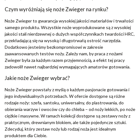
Czym wyróżniają się noże Zwieger na rynku?
Noże Zwieger to gwarancja wysokiej jakości materiałów i trwałości
samego produktu. Wszystkie noże wyprodukowane są z wysokiej
jakości stali nierdzewnej o dużych współczynnikach twardości HRC,
przekładającą się na wysoką i długotrwałą ostrość narzędzia.
Dodatkowo jesteśmy bezkompromisowi w zakresie
zaawansowanych testów noży. Zależy nam, by praca z nożami
Zwieger była za każdym razem przyjemnością, a efekt tej pracy
zadowolił nawet najbardziej wymagających amatorów gotowania.
Jakie noże Zwieger wybrać?
Noże Zwieger powstały z myślą o każdym pasjonacie gotowania i
jego indywidualnych potrzebach. W ofercie dostępne są różne
rodzaje noży: szefa, santoku, uniwersalny, do plastrowania, do
obierania warzyw i owoców czy do chleba – od noży lekkich, po noże
ciężkie i masywne. W ramach kolekcji dostępne są zestawy noży z
praktycznym, drewnianym blokiem, ale także pojedyncze sztuki.
Zdecyduj, który zestaw noży lub rodzaj noża jest idealnym
produktem dla Ciebie.