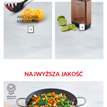
AKCESORIA
NOŻE
KUCHENNE
>
>
NAJWYŻSZA JAKOŚĆ