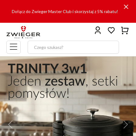
Dołącz do Zwieger Master Club i skorzystaj z 5% rabatu!
Menu
główne
Previous
Next