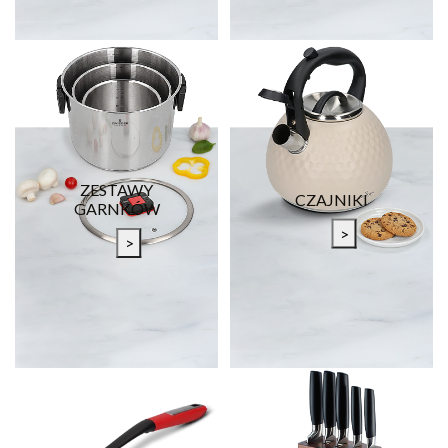
ZESTAWY
CZAJNIKI
GARNKÓW
>
>