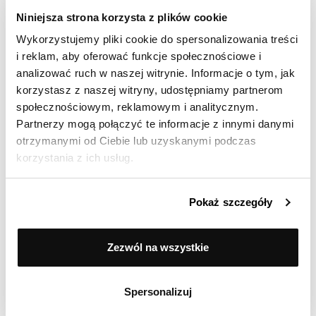
Niniejsza strona korzysta z plików cookie
Wykorzystujemy pliki cookie do spersonalizowania treści
i reklam, aby oferować funkcje społecznościowe i
analizować ruch w naszej witrynie. Informacje o tym, jak
korzystasz z naszej witryny, udostępniamy partnerom
społecznościowym, reklamowym i analitycznym.
Partnerzy mogą połączyć te informacje z innymi danymi
otrzymanymi od Ciebie lub uzyskanymi podczas
PRODUKTY Z TV
korzystania z ich usług.
Nasze produkty są często wybierane przez twórców wielu
programów telewizyjnych. Spotkać je możecie na ekranach TV
Pokaż szczegóły
w swoich domach zarówno w porannych jak i wieczornych
programach, które chętnie oglądacie.
Zezwól na wszystkie
ODKRYJ
Spersonalizuj