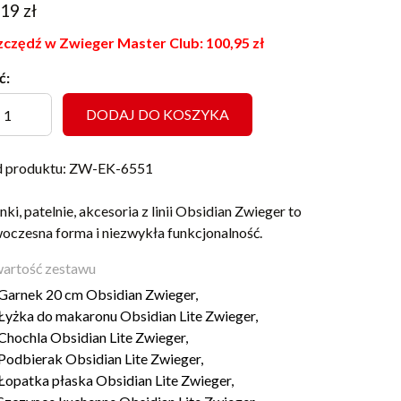
019
zł
czędź w Zwieger Master Club:
100,95
zł
ć:
DODAJ DO KOSZYKA
 produktu: ZW-EK-6551
nki, patelnie, akcesoria z linii Obsidian Zwieger to
oczesna forma i niezwykła funkcjonalność.
artość zestawu
Garnek 20 cm Obsidian Zwieger,
Łyżka do makaronu Obsidian Lite Zwieger,
Chochla Obsidian Lite Zwieger,
Podbierak Obsidian Lite Zwieger,
Łopatka płaska Obsidian Lite Zwieger,