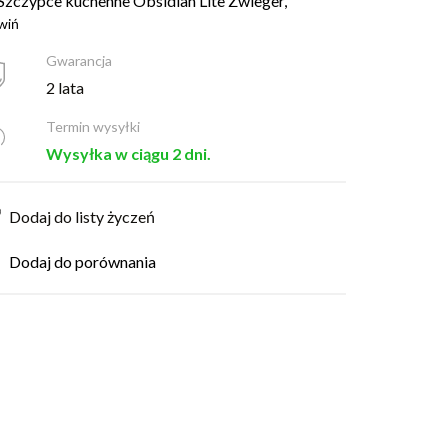
Szczypce kuchenne Obsidian Lite Zwieger,
wiń
Gwarancja
2 lata
Termin wysyłki
Wysyłka w ciągu 2 dni.
Dodaj do listy życzeń
Dodaj do porównania