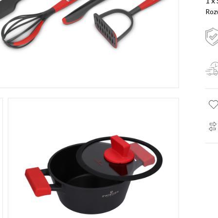
1 x
Roz