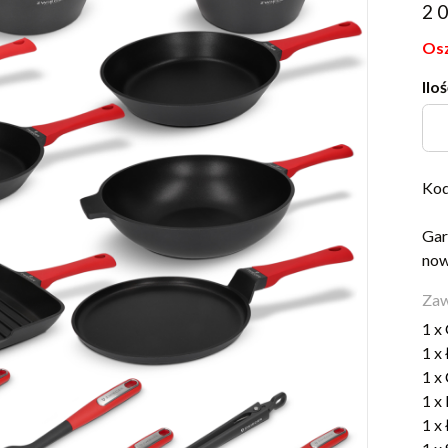
2 
Osz
Iloś
Kod
Gar
now
Zaw
1 x
1 x
1 x
1 x
1 x