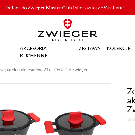
Dołącz do Zwieger Master Club i skorzystaj z 5% rabatu!
AKCESORIA
ZESTAWY
KOLEKCJE
KUCHENNE
, patelni i akcesoriów 23 el. Obsidian Zwieger
Ze
ak
Z