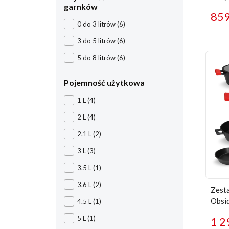
garnków
85
0 do 3 litrów
(6)
3 do 5 litrów
(6)
5 do 8 litrów
(6)
Pojemność użytkowa
1 L
(4)
2 L
(4)
2.1 L
(2)
3 L
(3)
3.5 L
(1)
3.6 L
(2)
Zesta
Obsi
4.5 L
(1)
5 L
(1)
1 2