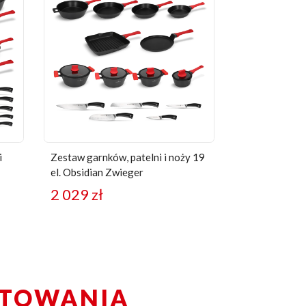
i
Zestaw garnków, patelni i noży 19
el. Obsidian Zwieger
2 029
zł
OTOWANIA