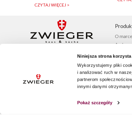
CZYTAJ WIĘCEJ >
Produk
O marce
Ambasad
Garnki 
Niniejsza strona korzysta
Patelnie
Wykorzystujemy pliki cook
Noże Zw
+48 22 100 12 35
i analizować ruch w naszej
Sztućće
partnerom społecznościow
Zastawa
innymi danymi otrzymanymi
SKLEP@ZWIEGER.PL
Akcesor
Pon. – Pt. 8:00 – 16:00
Pokaż szczegóły
Obserwuj nas na: