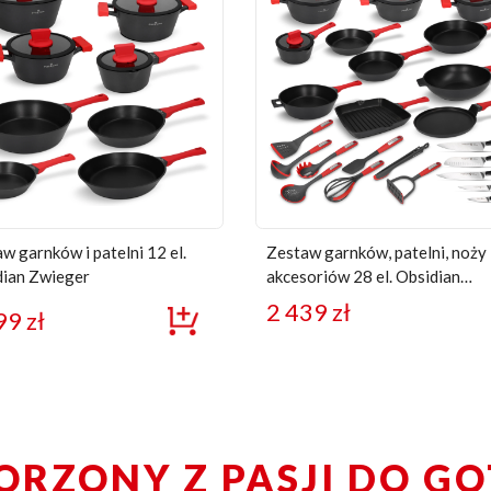
w garnków i patelni 12 el.
Zestaw garnków, patelni, noży 
dian Zwieger
akcesoriów 28 el. Obsidian
Zwieger
2 439
zł
99
zł
ORZONY Z PASJI DO G