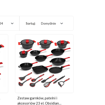
24
Sortuj:
Domyślnie
.
Zestaw garnków, patelni i
akcesoriów 23 el. Obsidian