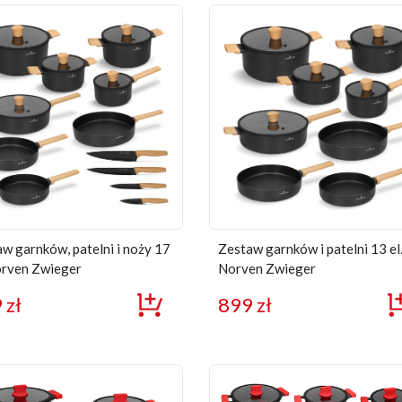
w garnków, patelni i noży 17
Zestaw garnków i patelni 13 el
orven Zwieger
Norven Zwieger
9
zł
899
zł