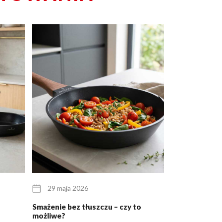
29 maja 2026
25 maja 20
Smażenie bez tłuszczu – czy to
Zestaw garnkó
możliwe?
dla pary młode