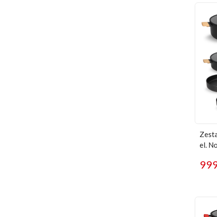
Zesta
el. N
99