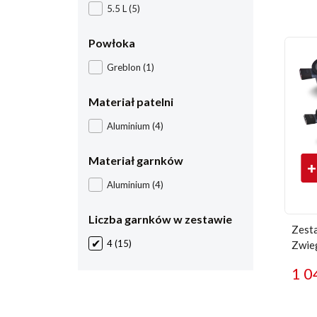
5.5 L
(5)
Powłoka
Greblon
(1)
Materiał patelni
Aluminium
(4)
Materiał garnków
Aluminium
(4)
Liczba garnków w zestawie
Zesta
4
(15)
Zwieg
1 0