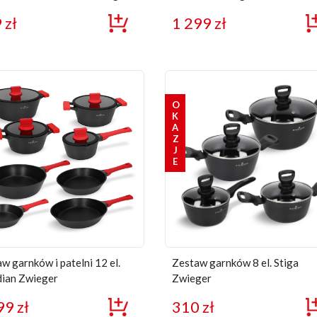
9
zł
1 299
zł
OKAZJE
w garnków i patelni 12 el.
Zestaw garnków 8 el. Stiga
dian Zwieger
Zwieger
99
zł
310
zł