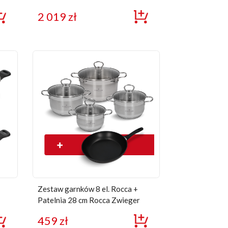
Zwieger
2 019
zł
Zestaw garnków 8 el. Rocca +
Patelnia 28 cm Rocca Zwieger
459
zł