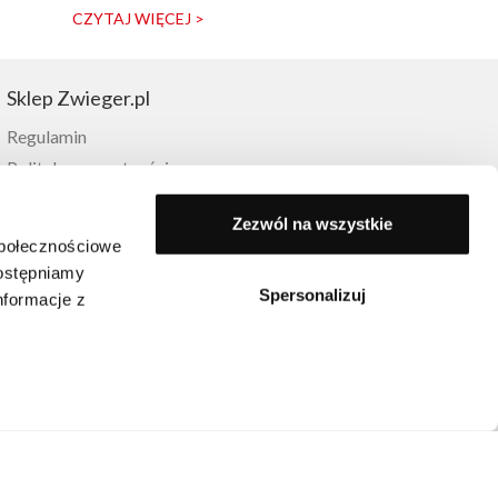
CZYTAJ WIĘCEJ >
CZYTAJ WIĘCE
Sklep Zwieger.pl
Regulamin
Polityka prywatności
Metody dostawy
Zezwól na wszystkie
Płatności
społecznościowe
Zwroty
dostępniamy
Reklamacje
Spersonalizuj
nformacje z
FAQ
Moje konto
Lista życzeń
Kontakt