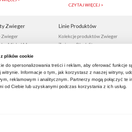
CZYTAJ WIĘCEJ >
ty Zwieger
Linie Produktów
 Zwieger
Kolekcje produktów Zwieger
or Michel Moran
Zwieger Black Stone
Zwieger
Zwieger Klassiker
 z plików cookie
 Zwieger
Zwieger Obsidian
ie do spersonalizowania treści i reklam, aby oferować funkcje 
ieger
Zwieger Vesna
 witrynie. Informacje o tym, jak korzystasz z naszej witryny, u
 Zwieger
ym, reklamowym i analitycznym. Partnerzy mogą połączyć te i
 Zwieger
 od Ciebie lub uzyskanymi podczas korzystania z ich usług.
ia Zwieger