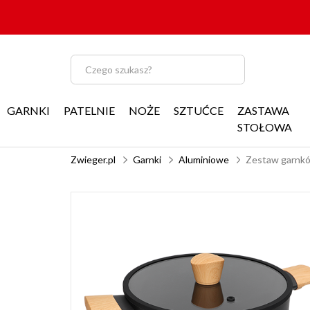
GARNKI
PATELNIE
NOŻE
SZTUĆCE
ZASTAWA
STOŁOWA
Zwieger.pl
Garnki
Aluminiowe
Zestaw garnków