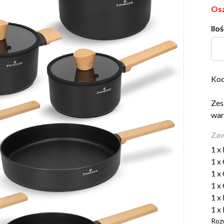
Osz
Iloś
Kod
Zes
war
Zaw
1 x
1 x
1 x
1 x
1 x
1 x
Roz