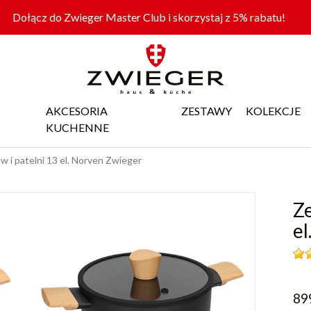
Dołącz do Zwieger Master Club i skorzystaj z 5% rabatu!
AKCESORIA
ZESTAWY
KOLEKCJE
KUCHENNE
 i patelni 13 el. Norven Zwieger
Ze
el
89