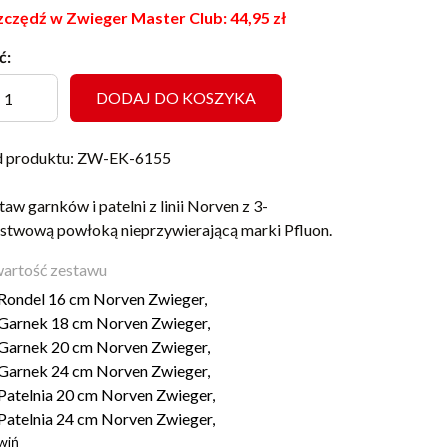
czędź w Zwieger Master Club:
44,95
zł
ć:
DODAJ DO KOSZYKA
 produktu: ZW-EK-6155
taw garnków i patelni z linii Norven z 3-
stwową powłoką nieprzywierającą marki Pfluon.
artość zestawu
Rondel 16 cm Norven Zwieger,
Garnek 18 cm Norven Zwieger,
Garnek 20 cm Norven Zwieger,
Garnek 24 cm Norven Zwieger,
Patelnia 20 cm Norven Zwieger,
Patelnia 24 cm Norven Zwieger,
wiń