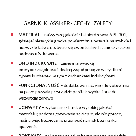
GARNKI KLASSIKER - CECHY I ZALETY:
MATERIAŁ
– najwyższej jakości stal nierdzewna AISI 304,
gdzie jej niezwykle gładka powierzchnia pozwala na szybkie i
niezwykle łatwe pozbycie się ewentualnych zanieczyszczeń
podczas użytkowania
DNO INDUKCYJNE
– zapewnia wysoką
energooszczędność i idealną współpracę ze wszystkimi
typami kuchenek, w tym z kuchenkami indukcyjnymi
FUNKCJONALNOŚĆ
– dodatkowe naczynie do gotowania
na parze pozwala przyrządzić posiłek szybko i przede
wszystkim zdrowo
UCHWYTY
– wykonane z bardzo wysokiej jakości
materiału; podczas gotowania są ciepłe, ale nie gorące,
można więc bezpiecznie przenosić garnek bez ryzyka
oparzenia
POKRYWY
– wykonane ze szkła hartowanego, posiadają