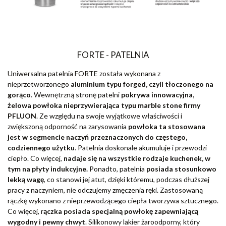
FORTE - PATELNIA
Uniwersalna patelnia FORTE została wykonana z
nieprzetworzonego
aluminium typu forged, czyli tłoczonego na
gorąco
. Wewnętrzną stronę patelni
pokrywa innowacyjna,
żelowa powłoka nieprzywierająca typu marble stone firmy
PFLUON
. Ze względu na swoje wyjątkowe właściwości i
zwiększoną odporność na zarysowania
powłoka ta stosowana
jest w segmencie naczyń przeznaczonych do częstego,
codziennego użytku
. Patelnia doskonale akumuluje i przewodzi
ciepło. Co więcej,
nadaje się na wszystkie rodzaje kuchenek, w
tym na płyty indukcyjne.
Ponadto, patelnia
posiada stosunkowo
lekką wagę
, co stanowi jej atut, dzięki któremu, podczas dłuższej
pracy z naczyniem, nie odczujemy zmęczenia ręki. Zastosowaną
rączkę wykonano z nieprzewodzącego ciepła tworzywa sztucznego.
Co więcej, r
ączka posiada specjalną powłokę zapewniającą
wygodny i pewny chwyt
. Silikonowy lakier żaroodporny, który