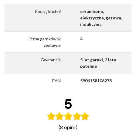
Rodzaj kuchni
ceramiczna,
elektryczna, gazowa,
indukcyjna
Liczba garnków w
4
zestawie
Gwarancja
5 lat garnki, 2 lata
patelnie
EAN
5904158106278
5
(8 opinii)