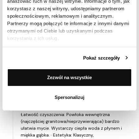
analizować ruch w naszej witrynie. Informacje o tym, jak
kompletne, spójne wyposażenie podstawowe. ·
korzystasz z naszej witryny, udostępniamy partnerom
Poszukującym funkcjonalności i trwałości w
społecznościowym, reklamowym i analitycznym.
rozsądnej cenie – to bardzo solidny sprzęt na co
Partnerzy mogą połączyć te informacje z innymi danymi
dzień. · Osobom, które nie chcą eksperymentować
otrzymanymi od Ciebie lub uzyskanymi podczas
i potrzebują sprawdzonego, uniwersalnego
korzystania z ich usług.
rozwiązania – garnki i patelnie są przewidywalne i
dobrze wykonują swoją robotę. · Każdemu, kto
potrzebuje praktycznego prezentu na nowe
Pokaż szczegóły
gospodarstwo domowe. 3. Co sądzę o jakości
produktu? · Plusy: · Solidność i trwałość: Garnki i
patelnie są dobrze wykonane, nie odkształcają się,
Zezwól na wszystkie
powłoka wewnętrzna jest odporna na zarysowania
(przy używaniu odpowiednich narzędzi
kuchennych). · Funkcjonalność: Dobrze rozłożone
Spersonalizuj
rozmiary, wygodne uchwyty, które nie nagrzewają
się nadmiernie, dobrze dopasowane pokrywki. ·
Łatwość czyszczenia: Powłoka wewnętrzna
(najczęściej granitowa/nieprzywierająca) bardzo
ułatwia mycie. Wystarczy ciepła woda z płynem i
miękka gąbka. · Estetyka: Klasyczny,