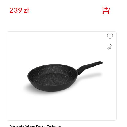
239
zł
Patelnia 26 cm Forte Zwieger