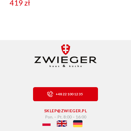
419
zł
+48 22 100 12 35
SKLEP@ZWIEGER.PL
Pon. – Pt. 8:00 – 16:00