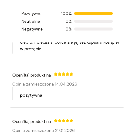
Pozytywne
100%
Ocenił(a) produkt na
Neutralne
0%
Opinia zamieszczona 30.04.2026
Negatywne
0%
Garnki super grube dno i potrawy długo utrzymują
ciepło. Poleciłam córce ale jej też kupiłam komplet
w prezęcie
Ocenił(a) produkt na
Opinia zamieszczona 14.04.2026
pozytywna
Ocenił(a) produkt na
Opinia zamieszczona 21.01.2026