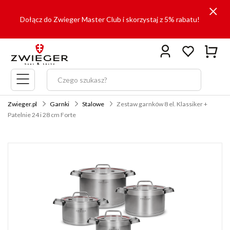
Dołącz do Zwieger Master Club i skorzystaj z 5% rabatu!
Menu
główne
Zwieger.pl
Garnki
Stalowe
Zestaw garnków 8 el. Klassiker +
Patelnie 24 i 28 cm Forte