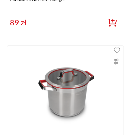
89
zł