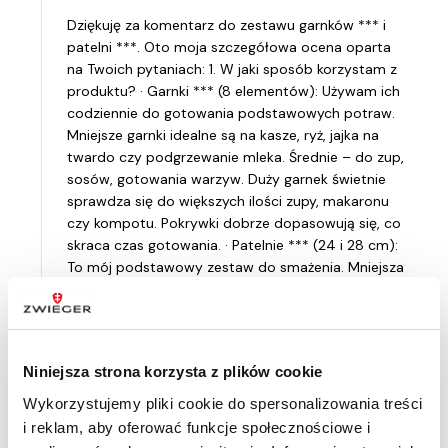
Dziękuję za komentarz do zestawu garnków *** i
patelni ***. Oto moja szczegółowa ocena oparta
na Twoich pytaniach: 1. W jaki sposób korzystam z
produktu? · Garnki *** (8 elementów): Używam ich
codziennie do gotowania podstawowych potraw.
Mniejsze garnki idealne są na kasze, ryż, jajka na
twardo czy podgrzewanie mleka. Średnie – do zup,
sosów, gotowania warzyw. Duży garnek świetnie
sprawdza się do większych ilości zupy, makaronu
czy kompotu. Pokrywki dobrze dopasowują się, co
skraca czas gotowania. · Patelnie *** (24 i 28 cm):
To mój podstawowy zestaw do smażenia. Mniejsza
(24 cm) jest idealna na śniadania (jajecznicę,
naleśniki), podgrzewanie niewielkich porcji czy
sosów. Większa (28 cm) to niezastąpiona pomoc
przy obsmażaniu mięsa na gulasz, smażeniu
Niniejsza strona korzysta z plików cookie
kotletów, placków ziemniaczanych czy warzyw na
patelnię. Używam ich na codzień. 2. Komu
Wykorzystujemy pliki cookie do spersonalizowania treści
poleciłbym produkt? · Młodym osobom
i reklam, aby oferować funkcje społecznościowe i
urządzającym pierwsze mieszkanie – zestaw daje