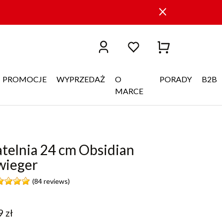
PROMOCJE
WYPRZEDAŻ
O
PORADY
B2B
MARCE
telnia 24 cm Obsidian
wieger
(84 reviews)
9
zł