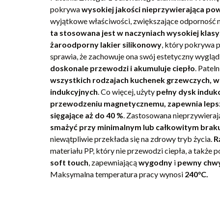
pokrywa
wysokiej jakości nieprzywierająca p
wyjątkowe właściwości, zwiększające odporność 
ta stosowana jest w naczyniach wysokiej klasy
żaroodporny lakier silikonowy
, który pokrywa p
sprawia, że zachowuje ona swój estetyczny wygląd
doskonale przewodzi i akumuluje ciepło
. Pateln
wszystkich rodzajach kuchenek grzewczych, w
indukcyjnych
. Co więcej, użyty
pełny dysk indukc
przewodzeniu magnetycznemu, zapewnia lepsz
sięgające aż do 40 %
. Zastosowana nieprzywiera
smażyć przy minimalnym lub całkowitym braku
niewątpliwie przekłada się na zdrowy tryb życia.
R
materiału PP, który nie przewodzi ciepła, a także p
soft touch
, zapewniającą
wygodny
i
pewny chwy
Maksymalna temperatura pracy wynosi
240°C.