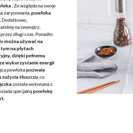
owłoka
. Ze względu na swoje
na zarysowania,
powłoka
. Dodatkowo,
atelnię na zewnątrz,
 przez długi czas. Ponadto
ie
można używać na
 tym na płytach
yjny, dzięki pełnemu
e wykorzystanie energii
jąca powłoka
pozwala
 zużycia tłuszczu
, co
ączka
została wykonana z
osiada specjalną
powłokę
t.