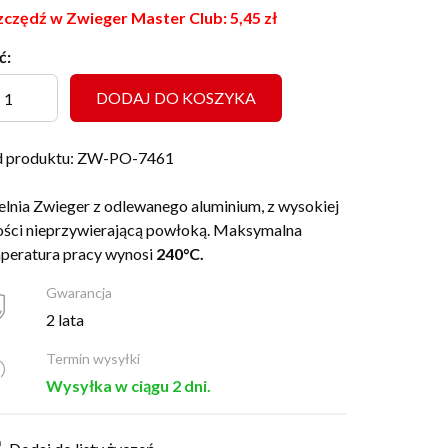
czędź w Zwieger Master Club:
5,45
zł
ć:
DODAJ DO KOSZYKA
 produktu: ZW-PO-7461
elnia Zwieger z odlewanego aluminium, z wysokiej
ości nieprzywierającą powłoką. Maksymalna
peratura pracy wynosi
240°C.
Gwarancja
2 lata
Termin wysyłki
Wysyłka w ciągu 2 dni.