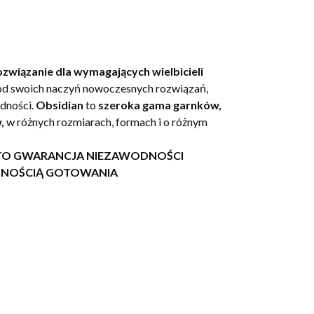
ozwiązanie dla wymagających wielbicieli
 od swoich naczyń nowoczesnych rozwiązań,
odności.
Obsidian
to
szeroka gama garnków,
,
w różnych rozmiarach, formach i o różnym
N TO GWARANCJA NIEZAWODNOŚCI
MNOŚCIĄ GOTOWANIA