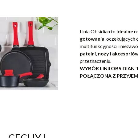
Linia Obsidian to
idealne r
gotowania
, oczekujących
multifunkcyjności i niezaw
patelni, noży i akcesoriów
przeznaczeniu.
WYBÓR LINII OBSIDIA
POŁĄCZONA Z PRZYJE
- CECHY I