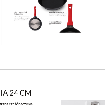
IA 24 CM
rzną część naczynia