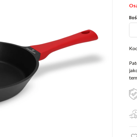
Osz
Iloś
Kod
Pat
jak
tem