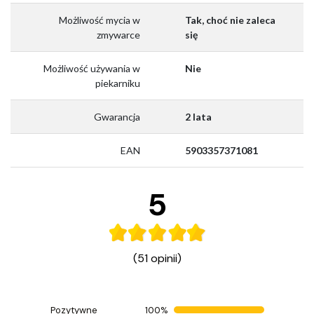
Możliwość mycia w
Tak, choć nie zaleca
zmywarce
się
Możliwość używania w
Nie
piekarniku
Gwarancja
2 lata
EAN
5903357371081
5
(51 opinii)
Pozytywne
100%