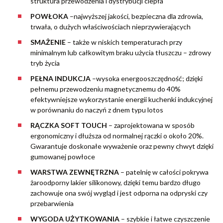
struktura przewodzenia i dystrybucji ciepła
POWŁOKA
–najwyższej jakości, bezpieczna dla zdrowia,
trwała, o dużych właściwościach nieprzywierających
SMAŻENIE
– także w niskich temperaturach przy
minimalnym lub całkowitym braku użycia tłuszczu – zdrowy
tryb życia
PEŁNA INDUKCJA
–wysoka energooszczędność; dzięki
pełnemu przewodzeniu magnetycznemu do 40%
efektywniejsze wykorzystanie energii kuchenki indukcyjnej
w porównaniu do naczyń z dnem typu lotos
RĄCZKA SOFT TOUCH
– zaprojektowana w sposób
ergonomiczny i dłuższa od normalnej rączki o około 20%.
Gwarantuje doskonałe wyważenie oraz pewny chwyt dzięki
gumowanej powłoce
WARSTWA ZEWNĘTRZNA
– patelnię w całości pokrywa
żaroodporny lakier silikonowy, dzięki temu bardzo długo
zachowuje ona swój wygląd i jest odporna na odpryski czy
przebarwienia
WYGODA UŻYTKOWANIA
–
szybkie i łatwe czyszczenie