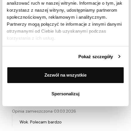
analizować ruch w naszej witrynie. Informacje o tym, jak
Ocenił(a) produkt na
korzystasz z naszej witryny, udostępniamy partnerom
Opinia zamieszczona 30.03.2026
społecznościowym, reklamowym i analitycznym.
Partnerzy mogą połączyć te informacje z innymi danymi
Szybka przesyłka, produkt solidny
otrzymanymi od Ciebie lub uzyskanymi podczas
korzystania z ich usług.
Ocenił(a) produkt na
Pokaż szczegóły
Opinia zamieszczona 24.03.2026
Wok przetestowany dzisiaj podczas smażenia
Zezwól na wszystkie
padthai, rewelacja
Spersonalizuj
Ocenił(a) produkt na
Opinia zamieszczona 03.03.2026
Wok. Polecam bardzo