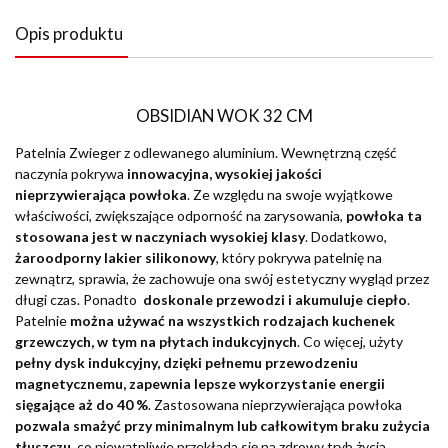
Opis produktu
OBSIDIAN WOK 32 CM
Patelnia Zwieger z odlewanego aluminium. Wewnętrzną część
naczynia pokrywa
innowacyjna, wysokiej jakości
nieprzywierająca powłoka
. Ze względu na swoje wyjątkowe
właściwości, zwiększające odporność na zarysowania,
powłoka ta
stosowana jest w naczyniach wysokiej klasy
. Dodatkowo,
żaroodporny lakier silikonowy
, który pokrywa patelnię na
zewnątrz, sprawia, że zachowuje ona swój estetyczny wygląd przez
długi czas. Ponadto
doskonale przewodzi i akumuluje ciepło
.
Patelnie
można używać na wszystkich rodzajach kuchenek
grzewczych, w tym na płytach indukcyjnych
. Co więcej, użyty
pełny dysk indukcyjny, dzięki pełnemu przewodzeniu
magnetycznemu, zapewnia lepsze wykorzystanie energii
sięgające aż do 40 %
. Zastosowana nieprzywierająca powłoka
pozwala smażyć przy minimalnym lub całkowitym braku zużycia
tłuszczu
, co niewątpliwie przekłada się na zdrowy tryb życia.