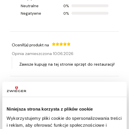
Ocenił(a) produkt na
Neutralne
0%
Opinia zamieszczona 09.07.2026
Negatywne
0%
Duże fajne urządzenie
Ocenił(a) produkt na
Opinia zamieszczona 10.06.2026
Zawsze kupuję na tej stronie sprzęt do restauracji!
Ocenił(a) produkt na
Opinia zamieszczona 21.04.2026
rewelacja ten wok jest super
Niniejsza strona korzysta z plików cookie
Wykorzystujemy pliki cookie do spersonalizowania treści
i reklam, aby oferować funkcje społecznościowe i