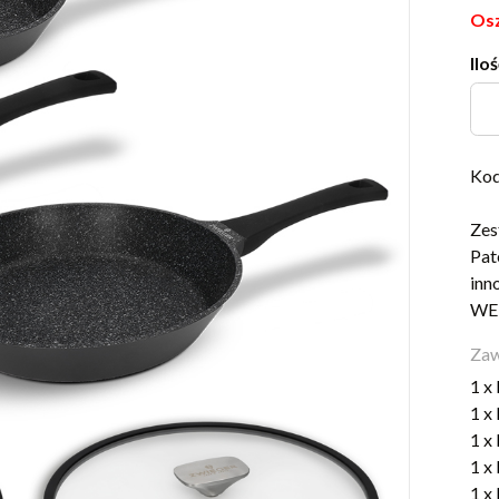
Osz
Iloś
Kod
Zes
Pat
inn
WE
Zaw
1 x
1 x
1 x
1 x
1 x