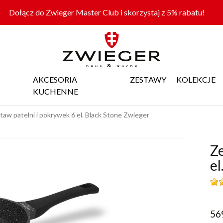
Dołącz do Zwieger Master Club i skorzystaj z 5% rabatu!
AKCESORIA
ZESTAWY
KOLEKCJE
KUCHENNE
taw patelni i pokrywek 6 el. Black Stone Zwieger
Ze
el
56