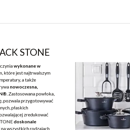
LACK STONE
aczynia
wykonane w
m, które jest najtrwalszym
mperatury, a także
krywa
nowoczesna,
ON®
. Zastosowana powłoka,
ię, pozwala przygotowywać
jnych, płaskich
 pozwalającej zredukować
K STONE
doskonale
 na wszystkich rodzajach