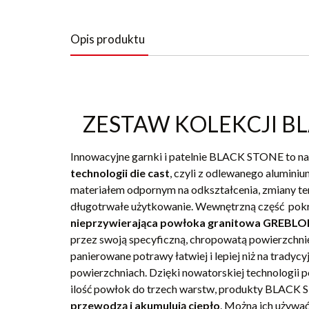
Opis produktu
ZESTAW KOLEKCJI B
Innowacyjne garnki i patelnie BLACK STONE to n
technologii die cast
, czyli z odlewanego aluminiu
materiałem odpornym na odkształcenia, zmiany te
długotrwałe użytkowanie. Wewnętrzną część po
nieprzywierająca powłoka granitowa GREBL
przez swoją specyficzną, chropowatą powierzchn
panierowane potrawy łatwiej i lepiej niż na tradycy
powierzchniach. Dzięki nowatorskiej technologii
ilość powłok do trzech warstw, produkty BLAC
przewodzą i akumulują ciepło
. Można ich używać