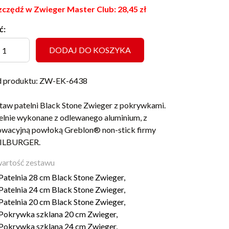
czędź w Zwieger Master Club:
28,45
zł
ć:
DODAJ DO KOSZYKA
 produktu: ZW-EK-6438
taw patelni Black Stone Zwieger z pokrywkami.
elnie wykonane z odlewanego aluminium, z
owacyjną powłoką Greblon® non-stick firmy
ILBURGER.
artość zestawu
Patelnia 28 cm Black Stone Zwieger,
Patelnia 24 cm Black Stone Zwieger,
Patelnia 20 cm Black Stone Zwieger,
Pokrywka szklana 20 cm Zwieger,
Pokrywka szklana 24 cm Zwieger,