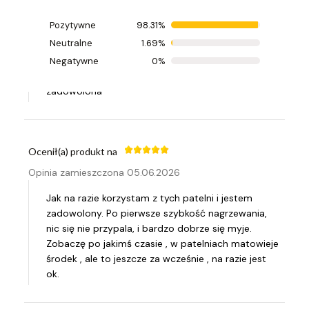
Pozytywne
98.31%
Ocenił(a) produkt na
Neutralne
1.69%
Opinia zamieszczona 08.06.2026
Negatywne
0%
Używam tych patelni kilka lat i jestem b
zadowolona
Ocenił(a) produkt na
Opinia zamieszczona 05.06.2026
Jak na razie korzystam z tych patelni i jestem
zadowolony. Po pierwsze szybkość nagrzewania,
nic się nie przypala, i bardzo dobrze się myje.
Zobaczę po jakimś czasie , w patelniach matowieje
środek , ale to jeszcze za wcześnie , na razie jest
ok.