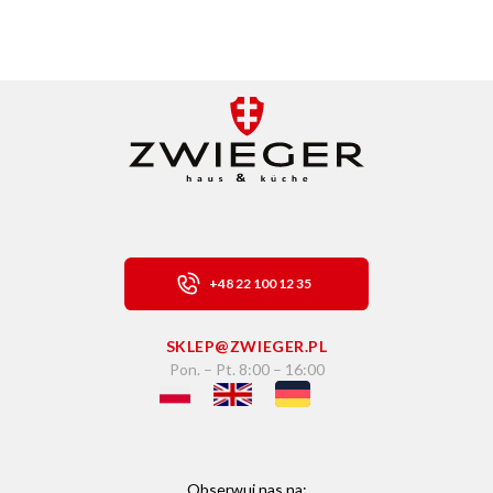
+48 22 100 12 35
SKLEP@ZWIEGER.PL
Pon. – Pt. 8:00 – 16:00
Obserwuj nas na: