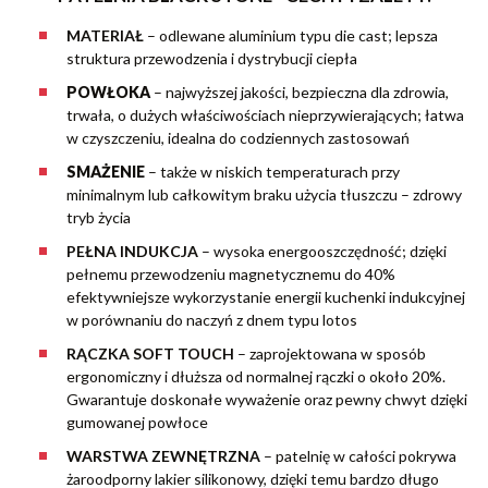
MATERIAŁ
– odlewane aluminium typu die cast; lepsza
struktura przewodzenia i dystrybucji ciepła
POWŁOKA
–
najwyższej jakości, bezpieczna dla zdrowia,
trwała, o dużych właściwościach nieprzywierających; łatwa
w czyszczeniu, idealna do codziennych zastosowań
SMAŻENIE
– także w niskich temperaturach przy
minimalnym lub całkowitym braku użycia tłuszczu – zdrowy
tryb życia
PEŁNA INDUKCJA
– wysoka energooszczędność; dzięki
pełnemu przewodzeniu magnetycznemu do 40%
efektywniejsze wykorzystanie energii kuchenki indukcyjnej
w porównaniu do naczyń z dnem typu lotos
RĄCZKA SOFT TOUCH
– zaprojektowana w sposób
ergonomiczny i dłuższa od normalnej rączki o około 20%.
Gwarantuje doskonałe wyważenie oraz pewny chwyt dzięki
gumowanej powłoce
WARSTWA ZEWNĘTRZNA
– patelnię w całości pokrywa
żaroodporny lakier silikonowy, dzięki temu bardzo długo