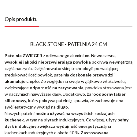
Opis produktu
BLACK STONE - PATELNIA 24 CM
Patelnia ZWIEGER
z odlewanego aluminium. Nowoczesna,
wysokiej jakości nieprzywierająca powłoka
pokrywa wewnętrzną
część naczynia. Dzięki nowatorskiej technologii, pozwalającej
zredukować ilość powłok, patelnia
doskonale przewodzi i
akumuluje ciepło
. Ze względu na swoje wyjątkowe właściwości,
zwiększające
odporność na zarysowania
, powłoka stosowana jest
w naczyniach najwyższej klasy. Dodatkowo,
żaroodporny lakier
silikonowy
, który pokrywa patelnię, sprawia, że zachowuje ona
swój estetyczny wygląd na długo.
Naszych patelni
można używać na wszystkich rodzajach
kuchenek
, w tym na płytach indukcyjnych. Co więcej, użyty
pełny
dysk indukcyjny
zwiększa wydajność energetyczną
na
kuchenkach indukcyjnych o około 40 %
. Zastosowana