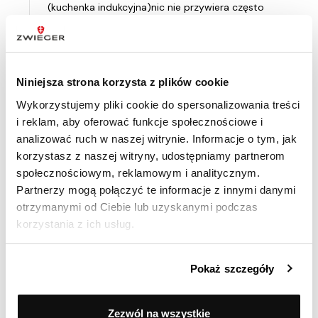
(kuchenka indukcyjna)nic nie przywiera często
używam jestem zadowolona.
Niniejsza strona korzysta z plików cookie
Ocenił(a) produkt na
Wykorzystujemy pliki cookie do spersonalizowania treści
Opinia zamieszczona 08.02.2026
i reklam, aby oferować funkcje społecznościowe i
Świetny... co do trwałości, zbyt wcześnie na ocenę,
analizować ruch w naszej witrynie. Informacje o tym, jak
ale wygląda na trwały.
korzystasz z naszej witryny, udostępniamy partnerom
społecznościowym, reklamowym i analitycznym.
Partnerzy mogą połączyć te informacje z innymi danymi
otrzymanymi od Ciebie lub uzyskanymi podczas
Ocenił(a) produkt na
korzystania z ich usług.
Opinia zamieszczona 01.02.2026
B.dobra do smażenia mięsa i warzyw. Polecam
Pokaż szczegóły
Zezwól na wszystkie