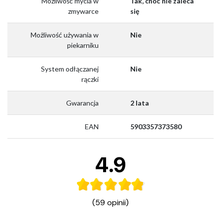
Możliwość mycia w
Tak, choć nie zaleca
zmywarce
się
Możliwość używania w
Nie
piekarniku
System odłączanej
Nie
rączki
Gwarancja
2 lata
EAN
5903357373580
4.9
(59 opinii)