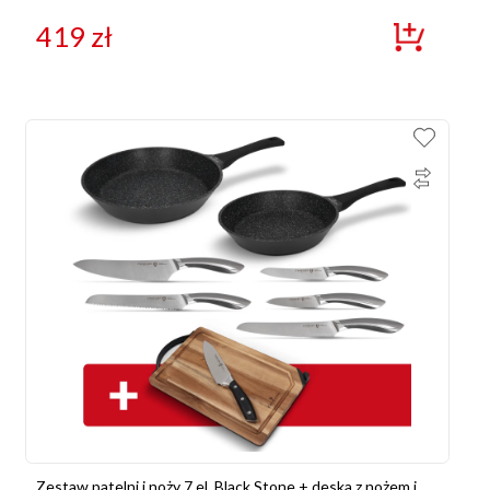
419
zł
Zestaw patelni i noży 7 el. Black Stone + deska z nożem i