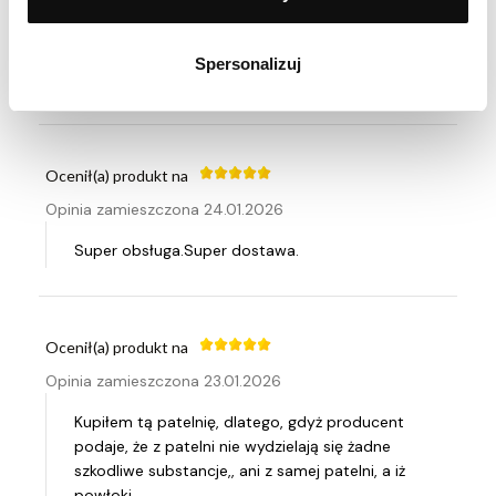
Ocenił(a) produkt na
Opinia zamieszczona 29.01.2026
Spersonalizuj
Super jestem zadowolona
Ocenił(a) produkt na
Opinia zamieszczona 24.01.2026
Super obsługa.Super dostawa.
Ocenił(a) produkt na
Opinia zamieszczona 23.01.2026
Kupiłem tą patelnię, dlatego, gdyż producent
podaje, że z patelni nie wydzielają się żadne
szkodliwe substancje,, ani z samej patelni, a iż
powłoki.