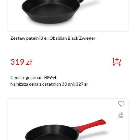
Zestaw patelni 3 el. Obsidian Black Zwieger
319
zł
Cena regularna:
327
zł
Najniższa cena z ostatnich 30 dni:
327
zł