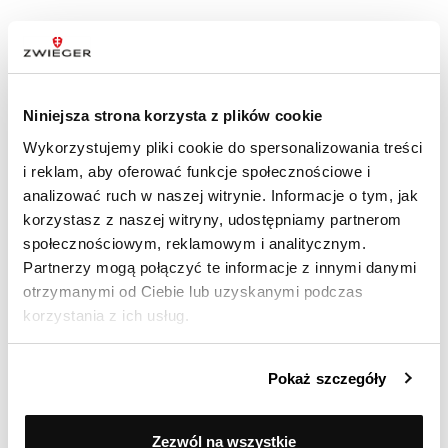
98% zadowolonych klientów
Niniejsza strona korzysta z plików cookie
Wykorzystujemy pliki cookie do spersonalizowania treści
i reklam, aby oferować funkcje społecznościowe i
(Based on 5519 Reviews)
analizować ruch w naszej witrynie. Informacje o tym, jak
korzystasz z naszej witryny, udostępniamy partnerom
społecznościowym, reklamowym i analitycznym.
Partnerzy mogą połączyć te informacje z innymi danymi
otrzymanymi od Ciebie lub uzyskanymi podczas
INNE PRODUKTY Z TEJ LINII
korzystania z ich usług.
Pokaż szczegóły
Zezwól na wszystkie