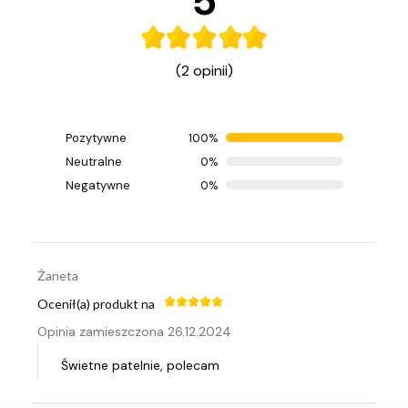
5
(2 opinii)
Pozytywne
100%
Ocenił(a) produkt na
Neutralne
0%
Opinia zamieszczona 19.12.2025
Negatywne
0%
Polecam
Żaneta
Ocenił(a) produkt na
Opinia zamieszczona 26.12.2024
Świetne patelnie, polecam