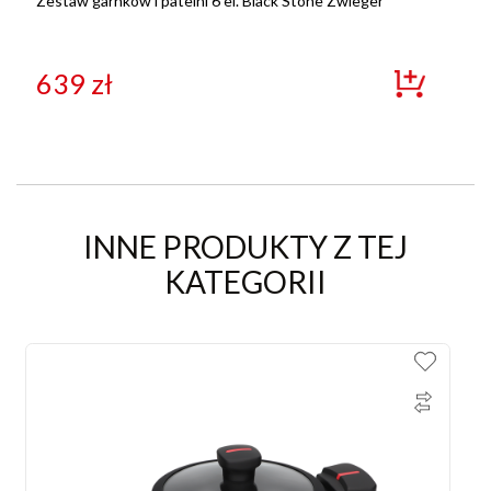
Zestaw garnków i patelni 6 el. Black Stone Zwieger
639
zł
INNE PRODUKTY Z TEJ
KATEGORII