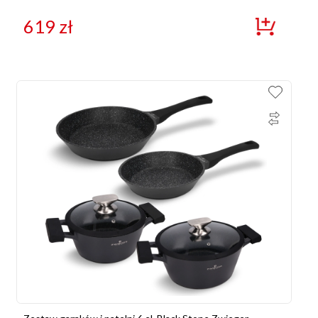
619
zł