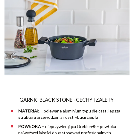
GARNKI BLACK STONE - CECHY I ZALETY:
MATERIAŁ
–
odlewane aluminium typu die cast; lepsza
struktura przewodzenia i dystrybucji ciepła
POWŁOKA
– nieprzywierająca Greblon
®
– powłoka
najwyższej jakości do zastosowań profesjonalnych