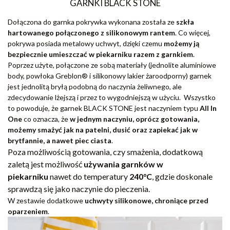
GARNKI BLACK STONE
Dołączona do garnka pokrywka wykonana została ze
szkła
hartowanego połączonego z silikonowym rantem
. Co więcej,
pokrywa posiada metalowy uchwyt, dzięki czemu
możemy ją
bezpiecznie umieszczać w piekarniku razem z garnkiem
.
Poprzez użyte, połączone ze sobą materiały (jednolite aluminiowe
body, powłoka Greblon® i silikonowy lakier żaroodporny) garnek
jest jednolitą bryłą podobną do naczynia żeliwnego, ale
zdecydowanie lżejszą i przez to wygodniejszą w użyciu. Wszystko
to powoduje, że garnek BLACK STONE jest naczyniem typu
All In
One
co oznacza, że
w jednym naczyniu, oprócz gotowania,
możemy smażyć jak na patelni, dusić oraz zapiekać jak w
brytfannie, a nawet piec ciasta
.
Poza możliwością gotowania, czy smażenia, dodatkową
zaletą jest możliwość
używania garnków w
piekarniku
nawet do temperatury
240
°C
, gdzie doskonale
sprawdzą się jako naczynie do pieczenia.
W zestawie dodatkowe
uchwyty silikonowe, chroniące przed
oparzeniem
.