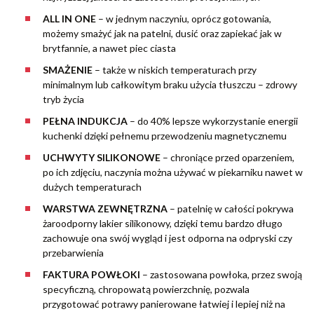
ALL IN ONE
– w jednym naczyniu, oprócz gotowania,
możemy smażyć jak na patelni, dusić oraz zapiekać jak w
brytfannie, a nawet piec ciasta
SMAŻENIE
– także w niskich temperaturach przy
minimalnym lub całkowitym braku użycia tłuszczu – zdrowy
tryb życia
PEŁNA INDUKCJA
– do 40% lepsze wykorzystanie energii
kuchenki dzięki pełnemu przewodzeniu magnetycznemu
UCHWYTY SILIKONOWE
– chroniące przed oparzeniem,
po ich zdjęciu, naczynia można używać w piekarniku nawet w
dużych temperaturach
WARSTWA ZEWNĘTRZNA
– patelnię w całości pokrywa
żaroodporny lakier silikonowy, dzięki temu bardzo długo
zachowuje ona swój wygląd i jest odporna na odpryski czy
przebarwienia
FAKTURA POWŁOKI
– zastosowana powłoka, przez swoją
specyficzną, chropowatą powierzchnię, pozwala
przygotować potrawy panierowane łatwiej i lepiej niż na