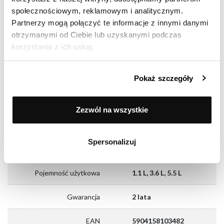
społecznościowym, reklamowym i analitycznym.
Zestaw zawiera
Patelnie
,
Garnki
Partnerzy mogą połączyć te informacje z innymi danymi
otrzymanymi od Ciebie lub uzyskanymi podczas
Rodzaj kuchni
ceramiczna,
elektryczna, gazowa,
korzystania z ich usług.
indukcyjna
Pokaż szczegóły
Liczba garnków w
3
zestawie
Zezwól na wszystkie
Pojemność całkowita
0 do 3 litrów, 3 do 5
garnków
litrów, 5 do 8 litrów
Spersonalizuj
Pojemność całkowita
1.3 L, 4 L, 6 L
Pojemność użytkowa
1.1 L, 3.6 L, 5.5 L
Gwarancja
2 lata
EAN
5904158103482