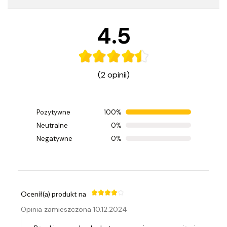
4.5
(2 opinii)
Pozytywne
100%
Ocenił(a) produkt na
Neutralne
0%
Opinia zamieszczona 27.05.2026
Negatywne
0%
Jakość świetna.
Ocenił(a) produkt na
Opinia zamieszczona 10.12.2024