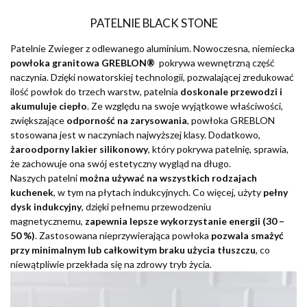
PATELNIE BLACK STONE
Patelnie Zwieger z odlewanego aluminium. Nowoczesna, niemiecka
powłoka granitowa GREBLON
®
pokrywa wewnętrzną część
naczynia. Dzięki nowatorskiej technologii, pozwalającej zredukować
ilość powłok do trzech warstw, patelnia
doskonale przewodzi i
akumuluje ciepło
. Ze względu na swoje wyjątkowe właściwości,
zwiększające
odporność na zarysowania
, powłoka GREBLON
stosowana jest w naczyniach najwyższej klasy. Dodatkowo,
żaroodporny lakier silikonowy
, który pokrywa patelnię, sprawia,
że zachowuje ona swój estetyczny wygląd na długo.
Naszych patelni
można używać na wszystkich rodzajach
kuchenek
, w tym na płytach indukcyjnych. Co więcej, użyty
pełny
dysk indukcyjny
, dzięki pełnemu przewodzeniu
magnetycznemu,
zapewnia lepsze wykorzystanie energii (30 –
50 %)
. Zastosowana nieprzywierająca powłoka
pozwala smażyć
przy minimalnym lub całkowitym braku użycia tłuszczu
, co
niewątpliwie przekłada się na zdrowy tryb życia.