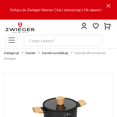
Dołącz do Zwieger Master Club i skorzystaj z 5% rabatu!
Menu
główne
Zwieger.pl
Garnki
Garnki na indukcję
Garnek 18 cm Norven
Zwieger