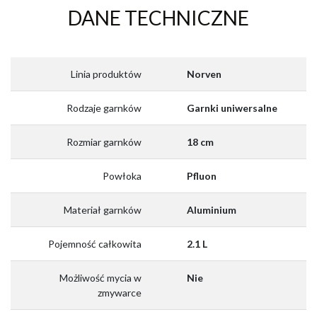
DANE TECHNICZNE
Linia produktów
Norven
Rodzaje garnków
Garnki uniwersalne
Rozmiar garnków
18 cm
Powłoka
Pfluon
Materiał garnków
Aluminium
Pojemność całkowita
2.1 L
Możliwość mycia w
Nie
zmywarce