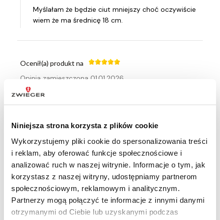
Myślałam że będzie ciut mniejszy choć oczywiście
wiem że ma średnicę 18 cm.
Ocenił(a) produkt na
Opinia zamieszczona 01.01.2026
Estetycznie wykonany.dzieki uchwytom można
bezpiecznie zdjąć z pieca, nie rozgrzewają się .
Niniejsza strona korzysta z plików cookie
Wykorzystujemy pliki cookie do spersonalizowania treści
Ocenił(a) produkt na
i reklam, aby oferować funkcje społecznościowe i
analizować ruch w naszej witrynie. Informacje o tym, jak
Opinia zamieszczona 27.12.2025
korzystasz z naszej witryny, udostępniamy partnerom
Taki jak na zdjęciu
społecznościowym, reklamowym i analitycznym.
Partnerzy mogą połączyć te informacje z innymi danymi
otrzymanymi od Ciebie lub uzyskanymi podczas