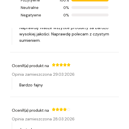
Pozytywne
100%
Ocenił(a) produkt na
Neutralne
0%
Opinia zamieszczona 20.04.2026
Negatywne
0%
Wszystkim polecam co lubią i muszą gotować.
Naprawdę Wasze wszytkie produkty sa bardzo
wysokiej jakości. Naprawdę polecam z czystym
sumieniem.
Ocenił(a) produkt na
Opinia zamieszczona 29.03.2026
Bardzo fajny
Ocenił(a) produkt na
Opinia zamieszczona 28.03.2026