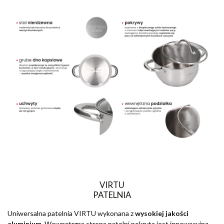
VIRTU
PATELNIA
Uniwersalna patelnia VIRTU wykonana z
wysokiej jakości
aluminium.
Wewnętrzna strona patelni pokryta jest innowacyjną,