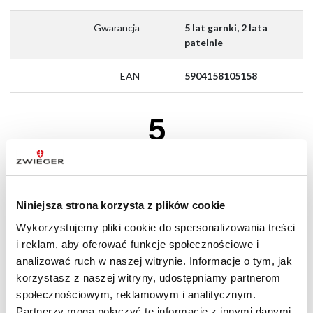
Gwarancja
5 lat garnki, 2 lata
patelnie
EAN
5904158105158
5
(3 opinii)
Niniejsza strona korzysta z plików cookie
Wykorzystujemy pliki cookie do spersonalizowania treści
Pozytywne
100%
Ocenił(a) produkt na
i reklam, aby oferować funkcje społecznościowe i
Neutralne
0%
Opinia zamieszczona 22.05.2026
analizować ruch w naszej witrynie. Informacje o tym, jak
Negatywne
0%
korzystasz z naszej witryny, udostępniamy partnerom
Bardzo dobry produkt
społecznościowym, reklamowym i analitycznym.
Partnerzy mogą połączyć te informacje z innymi danymi