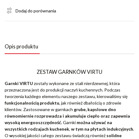
Dodaj do porównania
Opis produktu
ZESTAW GARNKÓW VIRTU
Garnki VIRTU
zostały wykonane ze stali nierdzewnej, która
przeznaczona jest do produkcji naczyń kuchennych. Podczas
tworzenia każdego elementu naszego zestawu, kierowaliśmy się
funkcjonalnością
produktu
, jak również dbałością o zdrowie
klientów. Zastosowane w garnkach
grube, kapslowe dno
równomiernie rozprowadza i akumuluje ciepło oraz zapewnia
wysoką energooszczędność.
Garnki
można używać na
wszystkich rodzajach kuchenek
,
w tym na płytach indukcyjnych
.
O
w
ysokiej jakości całego zestawu świadczą również
solidne