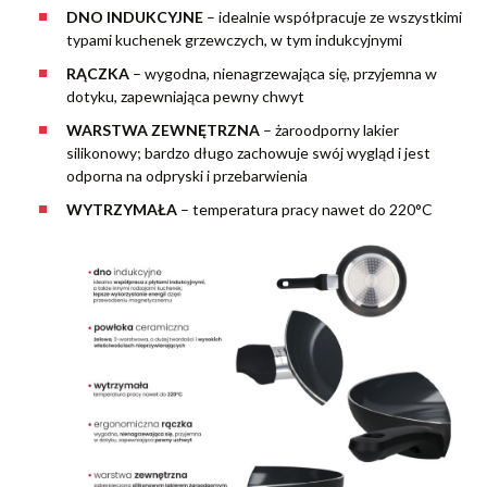
DNO INDUKCYJNE
–
idealnie współpracuje ze wszystkimi
typami kuchenek grzewczych, w tym indukcyjnymi
RĄCZKA
–
wygodna, nienagrzewająca się, przyjemna w
dotyku, zapewniająca pewny chwyt
WARSTWA ZEWNĘTRZNA
– żaroodporny lakier
silikonowy; bardzo długo zachowuje swój wygląd i jest
odporna na odpryski i przebarwienia
WYTRZYMAŁA
– temperatura pracy nawet do 220°C