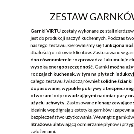
ZESTAW GARNKÓ
Garnki VIRTU
zostały wykonane ze stali nierdzew
jest do produkcji naczyń kuchennych. Podczas tw
naszego zestawu, kierowaliśmy się
funkcjonalnoś
dbałością o zdrowie klientów. Zastosowane w ga
dno równomiernie rozprowadza i akumuluje ci
wysoką energooszczędność.
Garnki
można uży
rodzajach kuchenek
,
w tym na płytach indukcy
całego zestawu świadczą również
solidne ścianki
dopasowane, wypukłe pokrywy z bezpieczneg
otworami odprowadzającymi nadmiar pary or
użyciu uchwyty
. Zastosowane
nienagrzewające 
idealnie współgrają z estetyką garnków i zapewni
bezpieczeństwo użytkowania. Wewnątrz garnków 
litrażowa
ułatwiającą odmierzanie płynów i przy
założeniami.