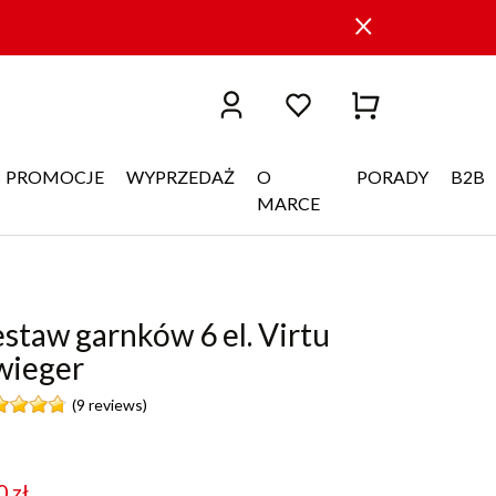
PROMOCJE
WYPRZEDAŻ
O
PORADY
B2B
MARCE
staw garnków 6 el. Virtu
wieger
(9 reviews)
0
zł