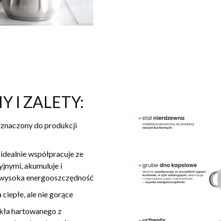
Y I ZALETY:
zeznaczony do produkcji
idealnie współpracuje ze
jnymi, akumuluje i
e wysoka energooszczędność
ciepłe, ale nie gorące
kła hartowanego z