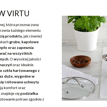
W VIRTU
nej, która przeznaczona
orzenia każdego elementu
cią
produktu
, jak również
rnkach
grube, kapslowe
epło oraz zapewnia
wać na wszystkich
jnych
. O
w
ysokiej jakości
 naczyń
oraz idealnie
o szkła hartowanego z
az duże, wygodne w
się i nitowane uchwyty
ają komfort oraz
znajduje się
podziałka
gotowanie potraw zgodnie z