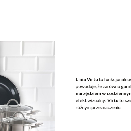
Linia Virtu
to funkcjonaln
powoduje, że zarówno garnki 
narzędziem w codzienny
efekt wizualny.
Virtu
to
sz
różnym przeznaczeniu.