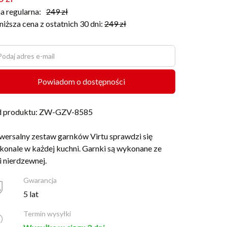
a regularna:
249
zł
niższa cena z ostatnich 30 dni:
249
zł
Powiadom o dostępności
 produktu: ZW-GZV-8585
wersalny zestaw garnków Virtu sprawdzi się
konale w każdej kuchni. Garnki są wykonane ze
li nierdzewnej.
Gwarancja
5 lat
Termin wysyłki