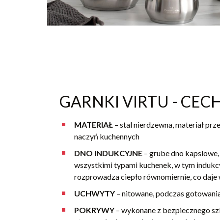
GARNKI VIRTU - CECH
MATERIAŁ
– stal nierdzewna, materiał pr
naczyń kuchennych
DNO INDUKCYJNE
– grube dno kapslowe, 
wszystkimi typami kuchenek, w tym indukcy
rozprowadza ciepło równomiernie, co daj
UCHWYTY
– nitowane, podczas gotowania 
POKRYWY
– wykonane z bezpiecznego sz