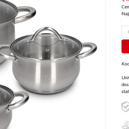
Cen
Naj
Kod
Uni
dos
sta