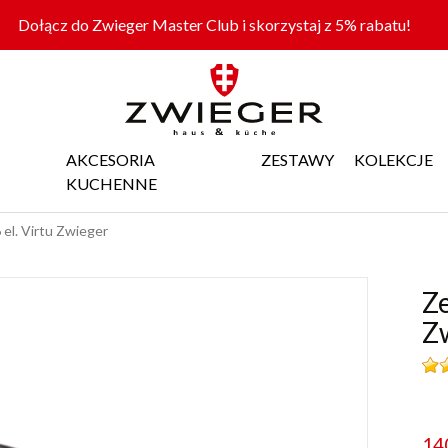
Dołącz do Zwieger Master Club i skorzystaj z 5% rabatu!
AKCESORIA
ZESTAWY
KOLEKCJE
KUCHENNE
el. Virtu Zwieger
Ze
Z
14