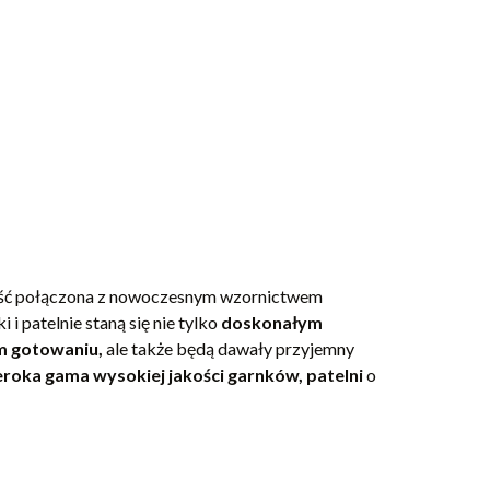
ość połączona z nowoczesnym wzornictwem
i patelnie staną się nie tylko
doskonałym
m gotowaniu,
ale także będą dawały przyjemny
eroka gama wysokiej jakości garnków, patelni
o