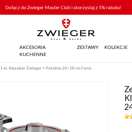
Dołącz do Zwieger Master Club i skorzystaj z 5% rabatu!
AKCESORIA
ZESTAWY
KOLEKCJE
KUCHENNE
el. Klassiker Zwieger + Patelnie 24 i 28 cm Forte
Ze
Kl
24