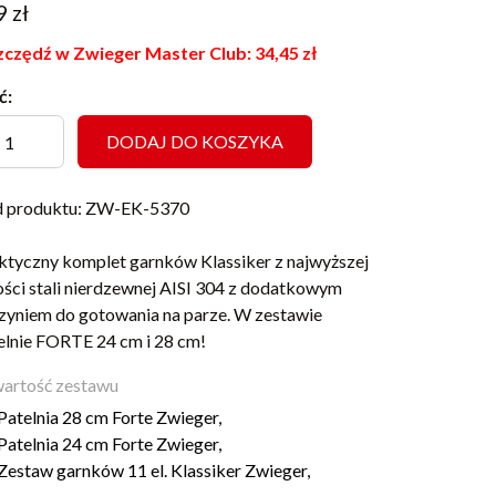
9
zł
czędź w Zwieger Master Club:
34,45
zł
ć:
DODAJ DO KOSZYKA
 produktu: ZW-EK-5370
ktyczny komplet garnków Klassiker z najwyższej
ości stali nierdzewnej AISI 304 z dodatkowym
zyniem do gotowania na parze. W zestawie
elnie FORTE 24 cm i 28 cm!
artość zestawu
Patelnia 28 cm Forte Zwieger,
Patelnia 24 cm Forte Zwieger,
Zestaw garnków 11 el. Klassiker Zwieger,