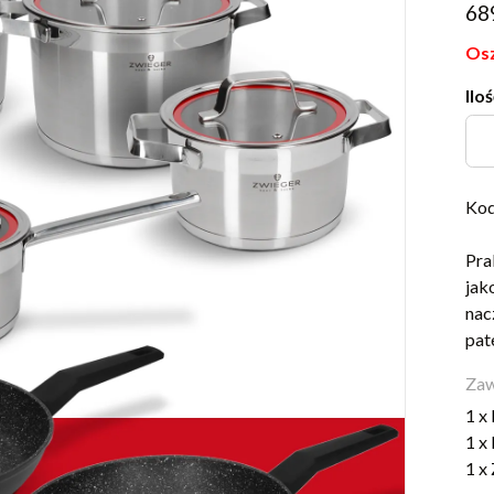
68
Osz
Iloś
Kod
Pra
jak
nac
pat
Zaw
1 x
1 x
1 x