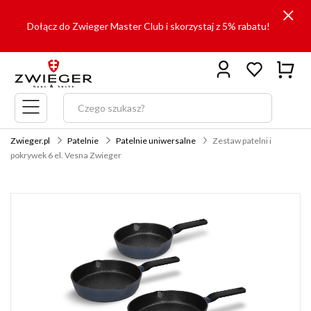
Dołącz do Zwieger Master Club i skorzystaj z 5% rabatu!
Menu
główne
Zwieger.pl
Patelnie
Patelnie uniwersalne
Zestaw patelni i
pokrywek 6 el. Vesna Zwieger