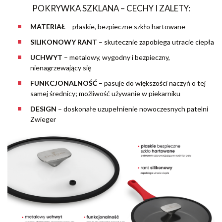
POKRYWKA SZKLANA – CECHY I ZALETY:
MATERIAŁ
–
płaskie, bezpieczne szkło hartowane
SILIKONOWY RANT
–
skutecznie zapobiega utracie ciepła
UCHWYT
–
metalowy, wygodny i bezpieczny,
nienagrzewający się
FUNKCJONALNOŚĆ
–
pasuje do większości naczyń o tej
samej średnicy; możliwość używanie w piekarniku
DESIGN
–
doskonałe uzupełnienie nowoczesnych patelni
Zwieger