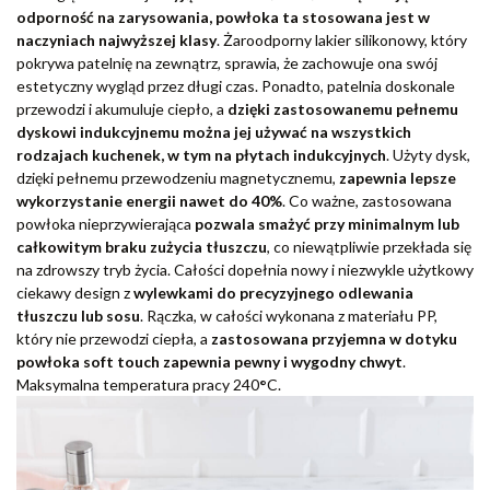
odporność na zarysowania, powłoka ta stosowana jest w
naczyniach najwyższej klasy
. Żaroodporny lakier silikonowy, który
pokrywa patelnię na zewnątrz, sprawia, że zachowuje ona swój
estetyczny wygląd przez długi czas. Ponadto, patelnia doskonale
przewodzi i akumuluje ciepło, a
dzięki zastosowanemu pełnemu
dyskowi indukcyjnemu można jej używać na wszystkich
rodzajach kuchenek, w tym na płytach indukcyjnych
. Użyty dysk,
dzięki pełnemu przewodzeniu magnetycznemu,
zapewnia lepsze
wykorzystanie energii nawet do 40%
. Co ważne, zastosowana
powłoka nieprzywierająca
pozwala smażyć przy minimalnym lub
całkowitym braku zużycia tłuszczu
, co niewątpliwie przekłada się
na zdrowszy tryb życia. Całości dopełnia nowy i niezwykle użytkowy
ciekawy design z
wylewkami do precyzyjnego odlewania
tłuszczu lub sosu
. Rączka, w całości wykonana z materiału PP,
który nie przewodzi ciepła, a
zastosowana przyjemna w dotyku
powłoka soft touch zapewnia pewny i wygodny chwyt
.
Maksymalna temperatura pracy 240
°
C.