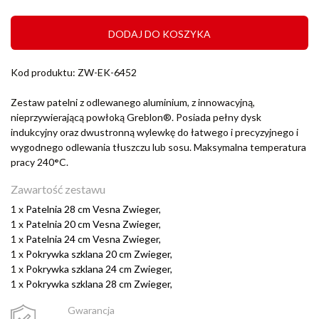
DODAJ DO KOSZYKA
Kod produktu: ZW-EK-6452
Zestaw patelni z odlewanego aluminium, z innowacyjną,
nieprzywierającą powłoką Greblon®. Posiada pełny dysk
indukcyjny oraz dwustronną wylewkę do łatwego i precyzyjnego i
wygodnego odlewania tłuszczu lub sosu. Maksymalna temperatura
pracy 240
°
C.
Zawartość zestawu
1 x
Patelnia 28 cm Vesna Zwieger,
1 x
Patelnia 20 cm Vesna Zwieger,
1 x
Patelnia 24 cm Vesna Zwieger,
1 x
Pokrywka szklana 20 cm Zwieger,
1 x
Pokrywka szklana 24 cm Zwieger,
1 x
Pokrywka szklana 28 cm Zwieger,
Gwarancja