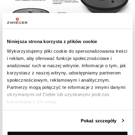
Niniejsza strona korzysta z plików cookie
Wykorzystujemy pliki cookie do spersonalizowania treści
DANE TECHNICZNE
i reklam, aby oferować funkcje społecznościowe i
analizować ruch w naszej witrynie. Informacje o tym, jak
korzystasz z naszej witryny, udostępniamy partnerom
społecznościowym, reklamowym i analitycznym.
Linia produktów
Vesna
Partnerzy mogą połączyć te informacje z innymi danymi
otrzymanymi od Ciebie lub uzyskanymi podczas
Zestaw zawiera
Patelnie
,
Akcesoria
korzystania z ich usług.
kuchenne
Rodzaj kuchni
ceramiczna,
Pokaż szczegóły
elektryczna, gazowa,
indukcyjna