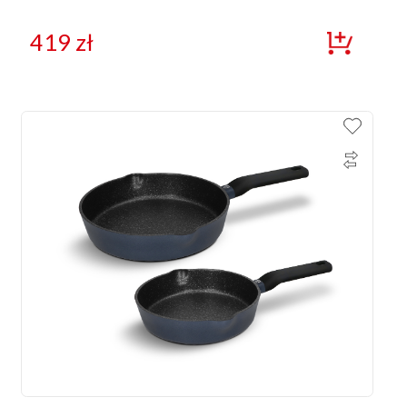
419
zł