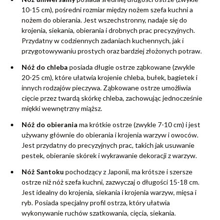
10-15 cm), pośredni rozmiar między nożem szefa kuchni a
nożem do obierania. Jest wszechstronny, nadaje się do
krojenia, siekania, obierania i drobnych prac precyzyjnych.
Przydatny w codziennych zadaniach kuchennych, jak i
przygotowywaniu prostych oraz bardziej złożonych potraw.
Nóż do chleba
posiada długie ostrze ząbkowane (zwykle
20-25 cm), które ułatwia krojenie chleba, bułek, bagietek i
innych rodzajów pieczywa. Ząbkowane ostrze umożliwia
cięcie przez twardą skórkę chleba, zachowując jednocześnie
miękki wewnętrzny miąższ.
Nóż do obierania
ma krótkie ostrze (zwykle 7-10 cm) i jest
używany głównie do obierania i krojenia warzyw i owoców.
Jest przydatny do precyzyjnych prac, takich jak usuwanie
pestek, obieranie skórek i wykrawanie dekoracji z warzyw.
Nóż Santoku
pochodzący z Japonii, ma krótsze i szersze
ostrze niż nóż szefa kuchni, zazwyczaj o długości 15-18 cm.
Jest idealny do krojenia, siekania i krojenia warzyw, mięsa i
ryb. Posiada specjalny profil ostrza, który ułatwia
wykonywanie ruchów szatkowania, cięcia, siekania.