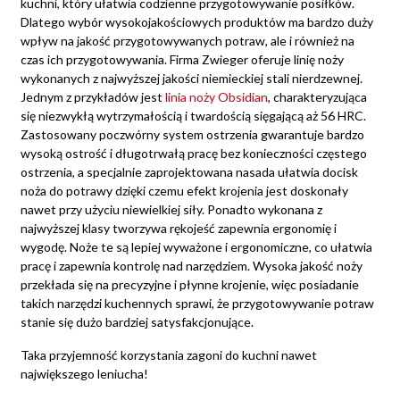
kuchni, który ułatwia codzienne przygotowywanie posiłków.
Dlatego wybór wysokojakościowych produktów ma bardzo duży
wpływ na jakość przygotowywanych potraw, ale i również na
czas ich przygotowywania. Firma Zwieger oferuje linię noży
wykonanych z najwyższej jakości niemieckiej stali nierdzewnej.
Jednym z przykładów jest
linia noży Obsidian
, charakteryzująca
się niezwykłą wytrzymałością i twardością sięgającą aż 56 HRC.
Zastosowany poczwórny system ostrzenia gwarantuje bardzo
wysoką ostrość i długotrwałą pracę bez konieczności częstego
ostrzenia, a specjalnie zaprojektowana nasada ułatwia docisk
noża do potrawy dzięki czemu efekt krojenia jest doskonały
nawet przy użyciu niewielkiej siły. Ponadto wykonana z
najwyższej klasy tworzywa rękojeść zapewnia ergonomię i
wygodę. Noże te są lepiej wyważone i ergonomiczne, co ułatwia
pracę i zapewnia kontrolę nad narzędziem. Wysoka jakość noży
przekłada się na precyzyjne i płynne krojenie, więc posiadanie
takich narzędzi kuchennych sprawi, że przygotowywanie potraw
stanie się dużo bardziej satysfakcjonujące.
Taka przyjemność korzystania zagoni do kuchni nawet
największego leniucha!