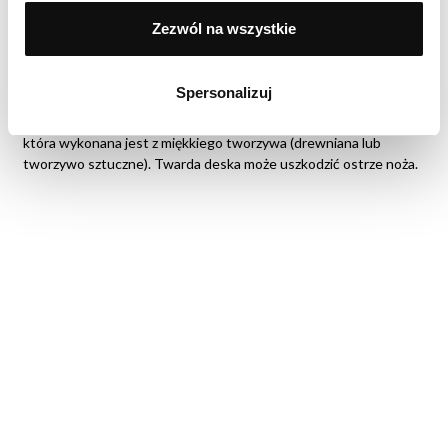
przypadkowe uderzenia, czyli najlepiej w przeznaczonym do tego
Zezwól na wszystkie
bloku. Ważne jest także dbanie o ostrość noża. Możesz używać
specjalnych kamieni lub ostrzałek do ostrzenia. Czynność ta
powinna być wykonywana regularnie, w zależności od
Spersonalizuj
intensywności użytkowania noża. Ważnym elementem jest
również używanie odpowiedniej deski do krojenia, czyli takiej,
która wykonana jest z miękkiego tworzywa (drewniana lub
tworzywo sztuczne). Twarda deska może uszkodzić ostrze noża.