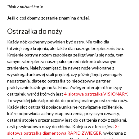
*blok z nożami Forte
Jeśli o coś dbamy, zostanie z nami na dłużej.
Ostrzałka do noży
Każdy nóż kuchenny powinien być ostry. Nie tylko dla
łatwiejszego krojenia, ale także dla naszego bezpieczeństwa.
Krojenie ostrym nożem zapobiega ześlizgiwaniu się noża, tym
samym zabezpiecza nasze palce przed niekontrolowanym
zranieniem. Należy pamiętać, że nawet noże wykonane z
wysokogatunkowej stali prędzej, czy później będą wymagały
naostrzenia, dlatego ostrzałka to nieodzowny partner
praktycznie każdego noża. Firma Zwieger oferuje różne typy
ostrzałek, wśród których jest
4-slotowa ostrzałka VISIONARY
.
To wysokiej jakości produkt do profesjonalnego ostrzenia noży.
Każdy slot ostrzałki posiada unikalne rozwiązanie szlifierskie,
które odpowiada za inny etap ostrzenia, przy czym czwarty,
ostatni stopień przeznaczony jest do ostrzenia noży z ząbkami,
czyli przykładowo noży do chleba. Kolejna w ofercie jest
3-
slotowa ostrzałka diamentowa RAPID ZWIEGER
, wykonana z