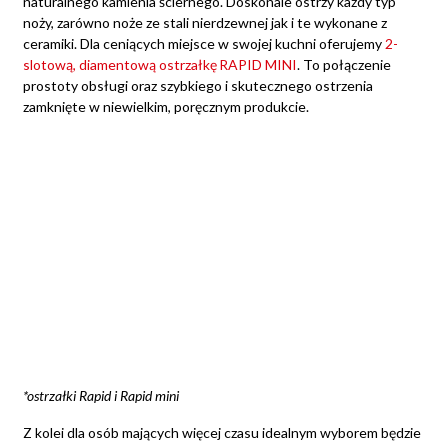
naturalnego kamienia ściernego. Doskonale ostrzy każdy typ
noży, zarówno noże ze stali nierdzewnej jak i te wykonane z
ceramiki. Dla ceniących miejsce w swojej kuchni oferujemy
2-
slotową, diamentową ostrzałkę RAPID MINI
. To połączenie
prostoty obsługi oraz szybkiego i skutecznego ostrzenia
zamknięte w niewielkim, poręcznym produkcie.
*ostrzałki Rapid i Rapid mini
Z kolei dla osób mających więcej czasu idealnym wyborem będzie