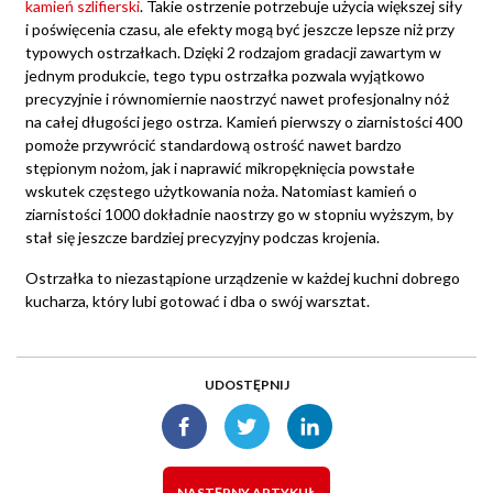
kamień szlifierski
. Takie ostrzenie potrzebuje użycia większej siły
i poświęcenia czasu, ale efekty mogą być jeszcze lepsze niż przy
typowych ostrzałkach. Dzięki 2 rodzajom gradacji zawartym w
jednym produkcie, tego typu ostrzałka pozwala wyjątkowo
precyzyjnie i równomiernie naostrzyć nawet profesjonalny nóż
na całej długości jego ostrza. Kamień pierwszy o ziarnistości 400
pomoże przywrócić standardową ostrość nawet bardzo
stępionym nożom, jak i naprawić mikropęknięcia powstałe
wskutek częstego użytkowania noża. Natomiast kamień o
ziarnistości 1000 dokładnie naostrzy go w stopniu wyższym, by
stał się jeszcze bardziej precyzyjny podczas krojenia.
Ostrzałka to niezastąpione urządzenie w każdej kuchni dobrego
kucharza, który lubi gotować i dba o swój warsztat.
UDOSTĘPNIJ
NASTĘPNY ARTYKUŁ