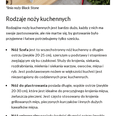
*linia noży Black Stone
Rodzaje noży kuchennych
Rodzajów noży kuchennych jest bardzo dużo, każdy z nich ma
swoje zastosowanie, ale nie martw się, by gotowanie było
przyjemne i łatwe potrzebujemy tylko sześciu.
Nóż Szefa
jest to wszechstronny nóż kuchenny o długim
ostrzu (zwykle 20-25 cm), szerszym u podstawy i stopniowo
zwężającym się ku czubkowi. Służy do krojenia, siekania,
rozdrabniania, mielenia i siekania warzyw, owoców, mięsa i
ryb. Jest podstawowym nożem w większości kuchni i jest
niezastąpiony do codziennych prac kuchennych.
Nóż do plastrowania
posiada długie, wąskie ostrze (zwykle
20-30 cm), które jest idealne do precyzyjnego krojenia mięsa,
zwłaszcza pieczeni. Jest często stosowany do krojenia
grillowanych mięs, pieczonych kurczaków i innych dużych
kawałków mięsa.
Nóż uniwersalny
posiada średniej długości ostrze (zwykle