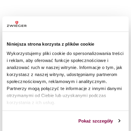
Niniejsza strona korzysta z plików cookie
Wykorzystujemy pliki cookie do spersonalizowania treści
i reklam, aby oferować funkcje społecznościowe i
analizować ruch w naszej witrynie. Informacje o tym, jak
korzystasz z naszej witryny, udostępniamy partnerom
*linia noży Obsidian
społecznościowym, reklamowym i analitycznym.
Noże tak samo jak i inne produkty kuchenne potrzebują
Partnerzy mogą połączyć te informacje z innymi danymi
przynajmniej podstawowej dbałości o nie. Przede wszystkim
otrzymanymi od Ciebie lub uzyskanymi podczas
należy je utrzymywać w czystości. Dlatego zawsze pamiętaj, by
korzystania z ich usług.
nie zostawiać ich do mycia na później. Myj noże ręcznie, bo mycie
w zmywarce może uszkodzić ostrze i rękojeść. Używaj
delikatnego detergentu, miękkiej gąbeczki, ciepłej wody i po
Pokaż szczegóły
myciu najlepiej natychmiast osusz noże. Przechowuj je w miejscu,
gdzie są chronione przed uszkodzeniami i nie są narażone na