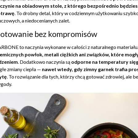
czynie na obiadowym stole, z którego bezpośrednio będzie
otrawę
. To drobny detal, który w codziennym użytkowaniu szybko 
uczowych, a niedocenianych zalet.
otowanie bez kompromisów
RBONE to naczynia wykonane w całości z naturalnego materiału
emicznych powłok, metali ciężkich ani związków, które mogł
dzeniem
. Dodatkowo naczynia są
odporne na temperatury sięg
głe zmiany ciepła —
nawet wtedy, gdy zimny garnek trafia pro
ytę
. To rozwiązanie dla tych, którzy chcą gotować zdrowiej, ale 
gody.