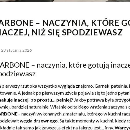
ARBONE – NACZYNIA, KTÓRE 
NACZEJ, NIŻ SIĘ SPODZIEWASZ
23 stycznia 2026
ARBONE – naczynia, które gotują inaczej
podziewasz
 pierwszy rzut oka wszystko wygląda znajomo. Garnek, patelnia, 
towanie. A jednak po pierwszym użyciu pojawia się to jedno pytan
akuje inaczej, po prostu… pełniej?
Jakby potrawa była przygot
wniej, bardziej naturalnie. Właśnie od takiego wrażenia zaczyna się h
ARBONE
– naczyń wykonanych z materiału, którego w kuchni raczej
odziewał:
węgla drzewnego
. Są takie momenty w kuchni, kiedy 
kładnie tak samo jak zawsze, a efekt na talerzu jest… inny.
Warzyw