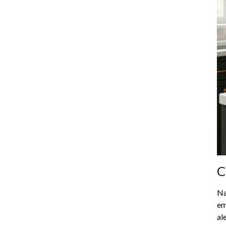
C
Na
em
al