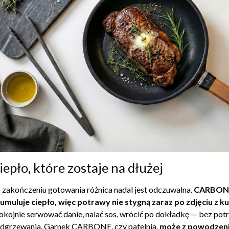
iepło, które zostaje na dłużej
 zakończeniu gotowania różnica nadal jest odczuwalna.
CARBONE
umuluje ciepło, więc potrawy nie stygną zaraz po zdjęciu z k
okojnie serwować danie, nalać sos, wrócić po dokładkę — bez p
dgrzewania. Garnek CARBONE, czy patelnia,
może z powodzeni