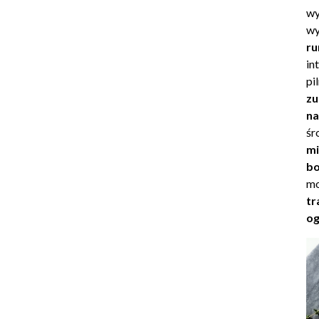
wy
wy
ru
in
pi
zu
na
śr
mi
bo
mo
tr
og