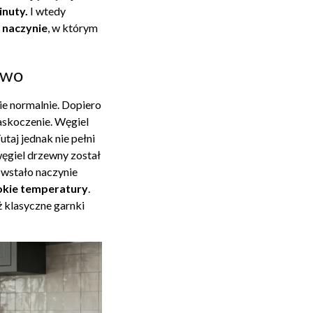
inuty.
I wtedy
o
naczynie
, w którym
owo
e normalnie. Dopiero
zaskoczenie. Węgiel
taj jednak nie pełni
węgiel drzewny został
owstało naczynie
okie temperatury
.
 klasyczne garnki