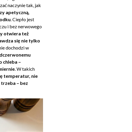
ać naczynie tak, jak
zy apetyczną,
rodku
. Ciepło jest
zczu i bez nerwowego
y otwiera też
wdza się nie tylko
nie dochodzi w
podczerwonemu
 chleba –
miernie
. W takich
ię temperatur, nie
k trzeba – bez