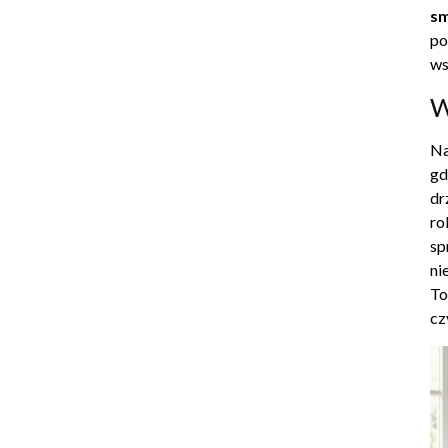
sm
po
ws
W
Na
gd
dr
ro
sp
ni
To
cz