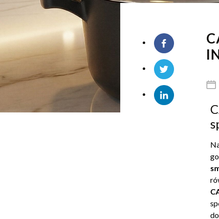
C
I
C
s
Na
go
sm
ró
C
sp
do