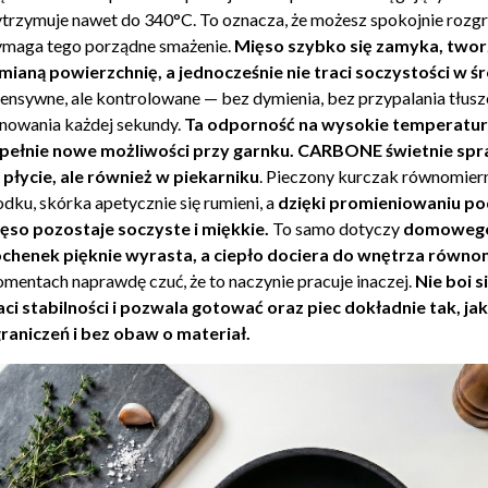
trzymuje nawet do 340°C. To oznacza, że możesz spokojnie rozgrz
maga tego porządne smażenie.
Mięso szybko się zamyka, twor
mianą powierzchnię, a jednocześnie nie traci soczystości w ś
tensywne, ale kontrolowane — bez dymienia, bez przypalania tłus
lnowania każdej sekundy.
Ta odporność na wysokie temperatur
pełnie nowe możliwości przy garnku. CARBONE świetnie spra
 płycie, ale również w piekarniku
. Pieczony kurczak równomier
odku, skórka apetycznie się rumieni, a
dzięki promieniowaniu 
ęso pozostaje soczyste i miękkie.
To samo dotyczy
domowego
chenek pięknie wyrasta, a ciepło dociera do wnętrza równo
mentach naprawdę czuć, że to naczynie pracuje inaczej.
Nie boi s
aci stabilności i pozwala gotować oraz piec dokładnie tak, ja
raniczeń i bez obaw o materiał.