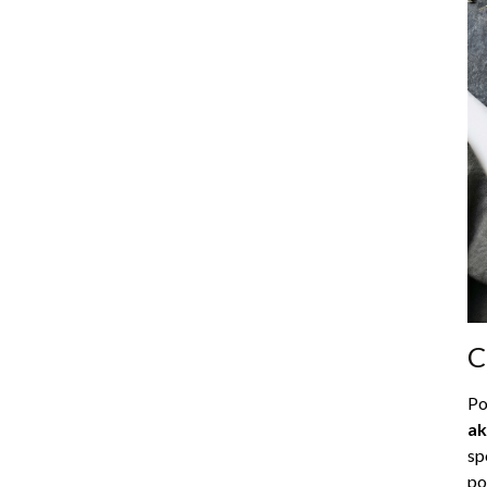
C
Po
ak
sp
po