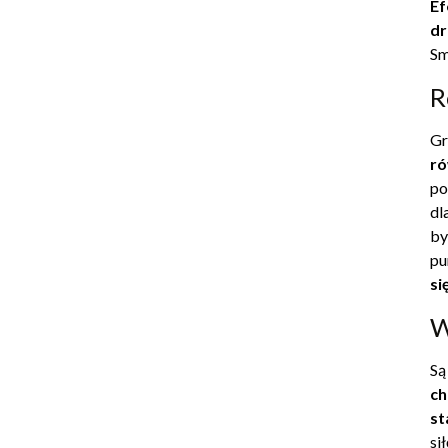
Ef
d
Sm
R
Gr
ró
po
dl
by
pu
si
W
Są
ch
st
si