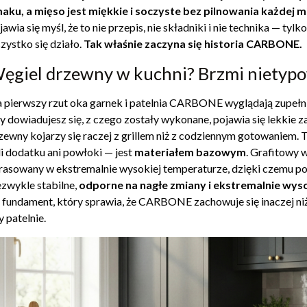
aku, a mięso jest miękkie i soczyste bez pilnowania każdej m
jawia się myśl, że to nie przepis, nie składniki i nie technika — tylk
zystko się działo.
Tak właśnie zaczyna się historia CARBONE.
ęgiel drzewny w kuchni? Brzmi nietyp
 pierwszy rzut oka garnek i patelnia CARBONE wyglądają zupełni
y dowiadujesz się, z czego zostały wykonane, pojawia się lekkie 
zewny kojarzy się raczej z grillem niż z codziennym gotowaniem. Tu
li dodatku ani powłoki — jest
materiałem bazowym
. Grafitowy 
rasowany w ekstremalnie wysokiej temperaturze, dzięki czemu p
ezwykle stabilne,
odporne na nagłe zmiany i ekstremalnie wys
 fundament, który sprawia, że CARBONE zachowuje się inaczej niż
y patelnie.