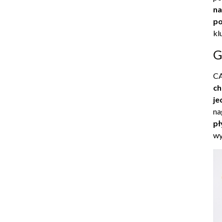
na
p
kl
G
CA
ch
je
na
pł
wy