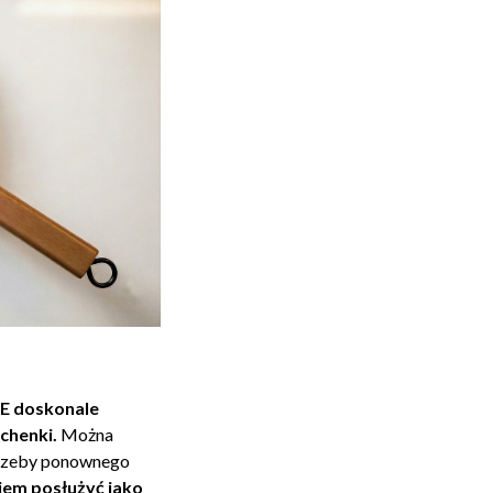
 doskonale
uchenki.
Można
otrzeby ponownego
em posłużyć jako