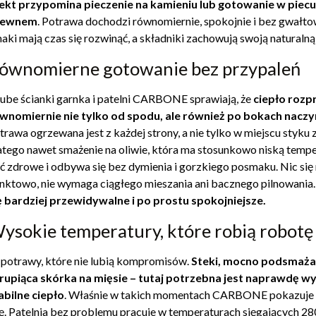
ekt przypomina pieczenie na kamieniu lub gotowanie w piec
rewnem
. Potrawa dochodzi równomiernie, spokojnie i bez gwałt
aki mają czas się rozwinąć, a składniki zachowują swoją naturalną 
ównomierne gotowanie bez przypaleń
ube ścianki garnka i patelni CARBONE sprawiają, że
ciepło rozp
wnomiernie nie tylko od spodu, ale również po bokach naczy
trawa ogrzewana jest z każdej strony, a nie tylko w miejscu styku 
atego nawet smażenie na oliwie, która ma stosunkowo niską tempe
ć zdrowe i odbywa się bez dymienia i gorzkiego posmaku. Nic się 
nktowo, nie wymaga ciągłego mieszania ani bacznego pilnowania
ę bardziej przewidywalne i po prostu spokojniejsze.
ysokie temperatury, które robią robotę
 potrawy, które nie lubią kompromisów.
Steki, mocno podsmaż
rupiąca skórka na mięsie – tutaj potrzebna jest naprawdę w
abilne ciepło
. Właśnie w takich momentach CARBONE pokazuje
łę. Patelnia bez problemu pracuje w temperaturach sięgających 28