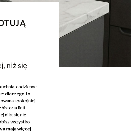
GOTUJĄ
, niż się
kuchnia, codzienne
ie:
dlaczego to
owana spokojniej,
istoria linii
 nikt się nie
robisz wszystko
a mają więcej