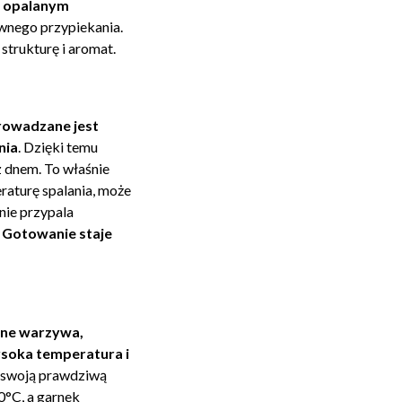
u opalanym
ownego przypiekania.
strukturę i aromat.
rowadzane jest
nia
. Dzięki temu
z dnem. To właśnie
raturę spalania, może
nie przypala
.
Gotowanie staje
ane warzywa,
ysoka temperatura i
 swoją prawdziwą
0°C, a garnek