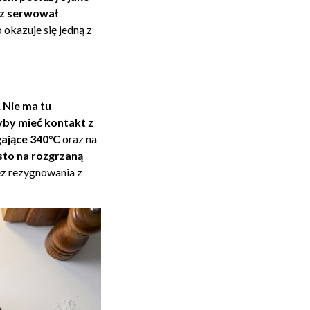
sz serwował
okazuje się jedną z
.
Nie ma tu
yby mieć kontakt z
ające 340°C
oraz na
sto na rozgrzaną
bez rezygnowania z