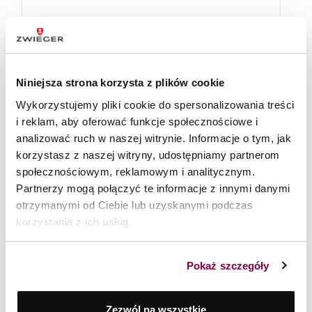
Nóż Uniwersalny 13 cm Practi Plus Zwieger
Niniejsza strona korzysta z plików cookie
Wykorzystujemy pliki cookie do spersonalizowania treści
9
zł
i reklam, aby oferować funkcje społecznościowe i
Cena regularna:
45
zł
analizować ruch w naszej witrynie. Informacje o tym, jak
Najniższa cena z ostatnich 30 dni:
45
zł
korzystasz z naszej witryny, udostępniamy partnerom
społecznościowym, reklamowym i analitycznym.
Partnerzy mogą połączyć te informacje z innymi danymi
otrzymanymi od Ciebie lub uzyskanymi podczas
OKAZJE
korzystania z ich usług.
Pokaż szczegóły
Zezwól na wszystkie