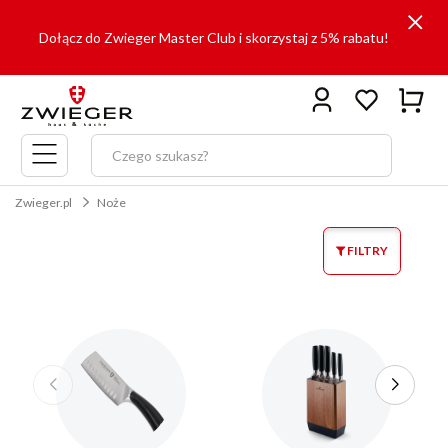
Dołącz do Zwieger Master Club i skorzystaj z 5% rabatu!
Menu
główne
Zwieger.pl
Noże
FILTRY