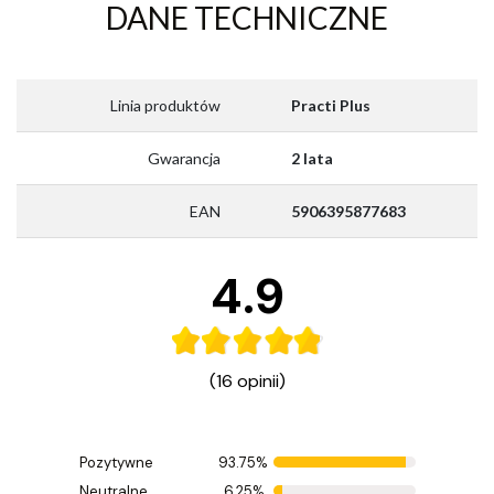
DANE TECHNICZNE
Linia produktów
Practi Plus
Gwarancja
2 lata
EAN
5906395877683
4.9
(16 opinii)
Pozytywne
93.75%
Ocenił(a) produkt na
Neutralne
6.25%