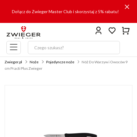
Dołącz do Zwieger Master Club i skorzystaj z 5% rabatu!
Menu
główne
Zwieger.pl
Noże
Pojedyncze noże
Nóż Do Warzyw i Owoców 9
cm Practi Plus Zwieger