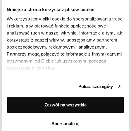
Niniejsza strona korzysta z plików cookie
Anna
Wykorzystujemy pliki cookie do spersonalizowania treści
i reklam, aby oferować funkcje społecznościowe i
Ocenił(a) produkt na
analizować ruch w naszej witrynie. Informacje o tym, jak
Opinia zamieszczona 02.02.2025
korzystasz z naszej witryny, udostępniamy partnerom
społecznościowym, reklamowym i analitycznym.
Super nóż do codziennego użytku dla każdego!
Partnerzy mogą połączyć te informacje z innymi danymi
otrzymanymi od Ciebie lub uzyskanymi podczas
korzystania z ich usług.
Pokaż więcej
Pokaż szczegóły
98% zadowolonych klientów
Zezwól na wszystkie
(Based on 5519 Reviews)
Spersonalizuj