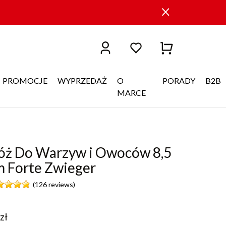
PROMOCJE
WYPRZEDAŻ
O
PORADY
B2B
MARCE
óż Do Warzyw i Owoców 8,5
m Forte Zwieger
(126 reviews)
zł