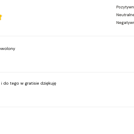
Pozytyw
Neutraln
Negatyw
dowolony
 i do tego w gratisie dziękuję