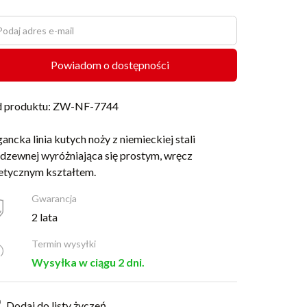
Powiadom o dostępności
 produktu: ZW-NF-7744
gancka linia kutych noży z niemieckiej stali
rdzewnej wyróżniająca się prostym, wręcz
etycznym kształtem.
Gwarancja
2 lata
Termin wysyłki
Wysyłka w ciągu 2 dni.
Dodaj do listy życzeń