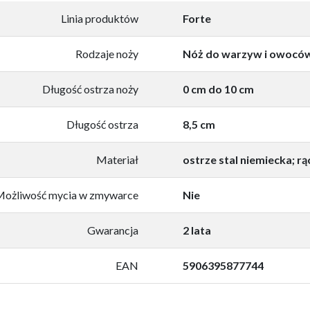
Linia produktów
Forte
Rodzaje noży
Nóż do warzyw i owocó
Długość ostrza noży
0 cm do 10 cm
Długość ostrza
8,5 cm
Materiał
ostrze stal niemiecka; r
ożliwość mycia w zmywarce
Nie
Gwarancja
2 lata
EAN
5906395877744