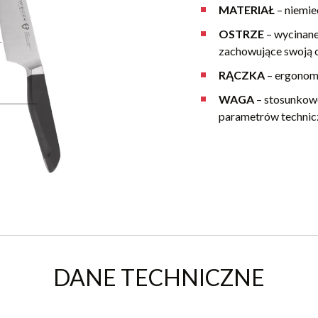
MATERIAŁ
–
niemie
OSTRZE
–
wycinane
zachowujące swoją 
RĄCZKA
–
ergonomi
WAGA
–
stosunkowo
parametrów technic
DANE TECHNICZNE