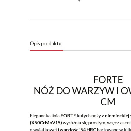
Opis produktu
FORTE
NÓŻ DO WARZYW I O
CM
Elegancka linia
FORTE
kutych noży
z niemieckiej 
(X50CrMoV15)
wyróżnia się prostym, wręcz asce
o wyjątkowej
twardości 54 HRC
hartowane w kil