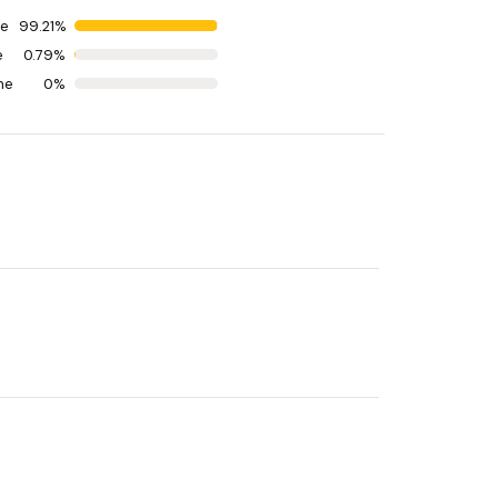
ne
99.21%
e
0.79%
ne
0%