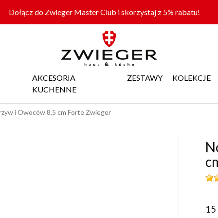
Dołącz do Zwieger Master Club i skorzystaj z 5% rabatu!
AKCESORIA
ZESTAWY
KOLEKCJE
KUCHENNE
zyw i Owoców 8,5 cm Forte Zwieger
N
c
15