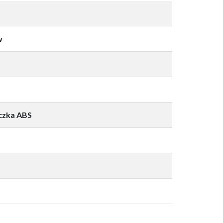
w
ączka ABS