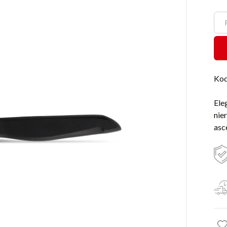
Kod
Ele
nie
asc