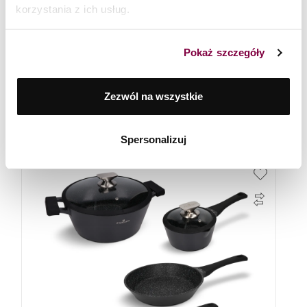
korzystania z ich usług.
Pokaż szczegóły
Zestaw garnków i patelni 7 el. Black Stone Zwieger
Zezwól na wszystkie
799
zł
Spersonalizuj