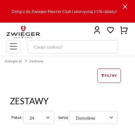
Dołącz do Zwieger Master Club i skorzystaj z 5% rabatu!
Menu
główne
Zwieger.pl
Zestawy
FILTRY
ZESTAWY
Pokaż:
Sortuj:
24
Domyślnie