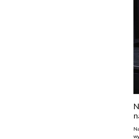
N
n
Na
wy