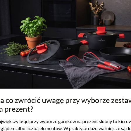
a co zwrócić uwagę przy wyborze zest
a prezent?
jwiększy błąd przy wyborze garnków na prezent ślubny to kierow
glądem albo liczbą elementów. W praktyce dużo ważniejsze są det