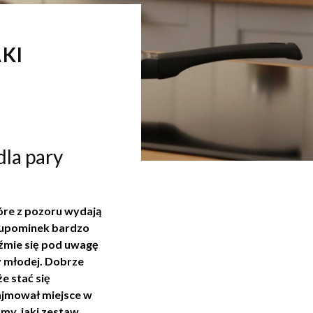
KI
dla pary
óre z pozoru wydają
to upominek bardzo
weźmie się pod uwagę
y młodej. Dobrze
e stać się
ajmował miejsce w
my, jaki zestaw