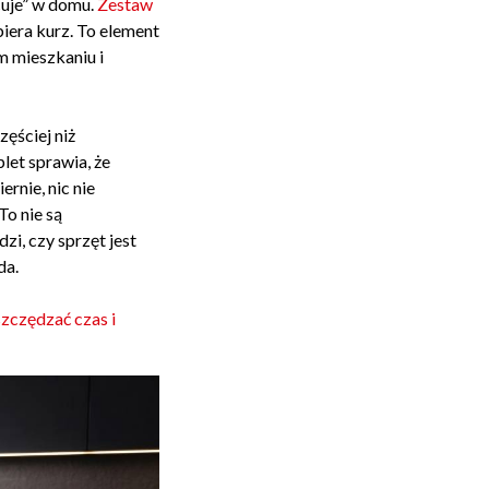
cuje” w domu.
Zestaw
biera kurz. To element
 mieszkaniu i
ęściej niż
let sprawia, że
rnie, nic nie
To nie są
i, czy sprzęt jest
da.
zczędzać czas i