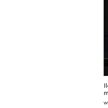
I
m
Wi