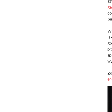
sz
ga
co
bu
W 
ja
go
pr
sp
wy
Zo
en