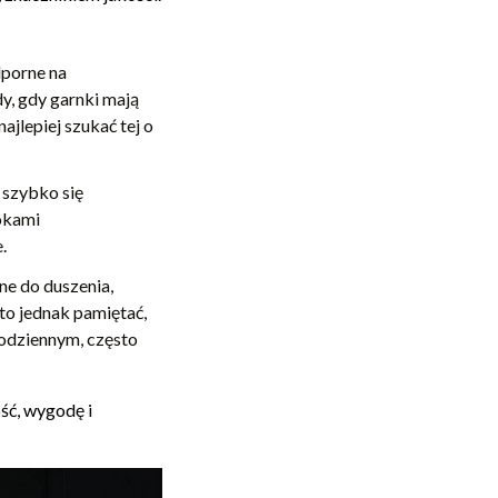
dporne na
y, gdy garnki mają
najlepiej szukać tej o
– szybko się
okami
.
ne do duszenia,
to jednak pamiętać,
codziennym, często
ść, wygodę i