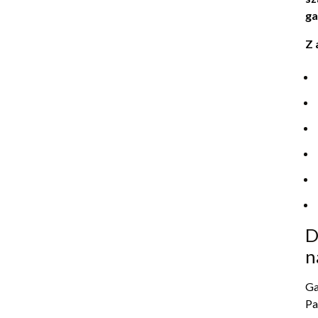
ga
Z 
D
n
Ga
Pa