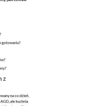
?
ym gotowaniu?
ców?
bny?
n z
ywany na co dzień.
 AGD, ale kuchnia