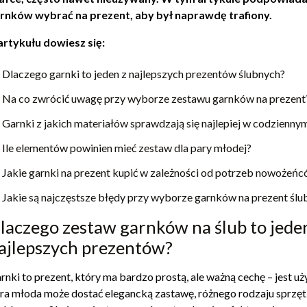
rnków wybrać na prezent, aby był naprawdę trafiony.
artykułu dowiesz się:
Dlaczego garnki to jeden z najlepszych prezentów ślubnych?
Na co zwrócić uwagę przy wyborze zestawu garnków na prezent
Garnki z jakich materiałów sprawdzają się najlepiej w codzienn
Ile elementów powinien mieć zestaw dla pary młodej?
Jakie garnki na prezent kupić w zależności od potrzeb nowożeń
Jakie są najczęstsze błędy przy wyborze garnków na prezent ślu
laczego zestaw garnków na ślub to jede
ajlepszych prezentów?
rnki to prezent, który ma bardzo prostą, ale ważną cechę – jest uż
ra młoda może dostać elegancką zastawę, różnego rodzaju sprzęt