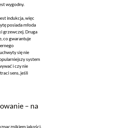
jest wygodny.
st indukcja, więc
łytę posiada młoda
i grzewczej. Druga
e, co gwarantuje
iernego
uchwyty się nie
opularniejszy system
ywać i czy nie
aci sens, jeśli
towanie – na
yznacznikiem jakości.