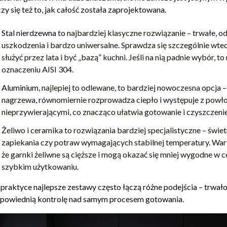
czy się też to, jak całość została zaprojektowana.
Stal nierdzewna
to najbardziej klasyczne rozwiązanie – trwałe, o
uszkodzenia i bardzo uniwersalne. Sprawdza się szczególnie wted
służyć przez lata i być „bazą” kuchni. Jeśli na nią padnie wybór, to 
oznaczeniu AISI 304.
Aluminium
, najlepiej to odlewane, to bardziej nowoczesna opcja 
nagrzewa, równomiernie rozprowadza ciepło i występuje z powł
nieprzywierającymi, co znacząco ułatwia gotowanie i czyszczenie
Żeliwo i ceramika to rozwiązania bardziej specjalistyczne – świet
zapiekania czy potraw wymagających stabilnej temperatury. War
że garnki żeliwne są cięższe i mogą okazać się mniej wygodne w 
szybkim użytkowaniu.
praktyce najlepsze zestawy często łączą różne podejścia – trwało
powiednią kontrolę nad samym procesem gotowania.