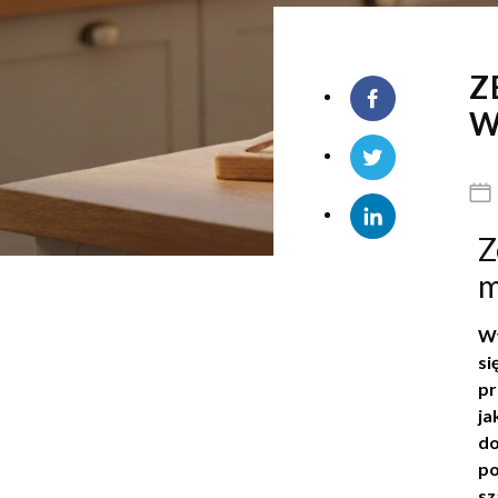
Z
W
Z
m
Wy
si
pr
ja
do
po
sz