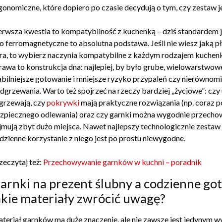
gonomiczne, które dopiero po czasie decydują o tym, czy zestaw 
erwsza kwestia to kompatybilność z kuchenką – dziś standardem je
o ferromagnetyczne to absolutna podstawa. Jeśli nie wiesz jaką p
ra, to wybierz naczynia kompatybilne z każdym rodzajem kuchenk
rawa to konstrukcja dna: najlepiej, by było grube, wielowarstwow
abilniejsze gotowanie i mniejsze ryzyko przypaleń czy nierównom
dgrzewania. Warto też spojrzeć na rzeczy bardziej „życiowe”: czy 
grzewają, czy
pokrywki
mają praktyczne rozwiązania (np. coraz p
zpiecznego odlewania) oraz czy garnki można wygodnie przechow
jmują zbyt dużo miejsca. Nawet najlepszy technologicznie zestaw tr
dzienne korzystanie z niego jest po prostu niewygodne.
zeczytaj też:
Przechowywanie garnków w kuchni – poradnik
arnki na prezent ślubny a codzienne go
akie materiały zwrócić uwagę?
teriał garnków ma duże znaczenie, ale nie zawsze jest jedynym w