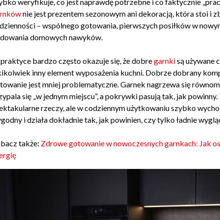
ybko weryfikuje, co jest naprawdę potrzebne i co faktycznie „pra
rnków
nie jest prezentem sezonowym ani dekoracją, która stoi i z
dzienności – wspólnego gotowania, pierwszych posiłków w nowym
dowania domowych nawyków.
praktyce bardzo często okazuje się, że dobre
garnki
są używane cz
kikolwiek inny element wyposażenia kuchni. Dobrze dobrany komp
towanie jest mniej problematyczne. Garnek nagrzewa się równomie
zypala się „w jednym miejscu”, a pokrywki pasują tak, jak powinny. 
ektakularne rzeczy, ale w codziennym użytkowaniu szybko wychodz
godny i działa dokładnie tak, jak powinien, czy tylko ładnie wyglą
bacz także:
Zdrowe gotowanie w nowoczesnych garnkach: Jak os
ergię