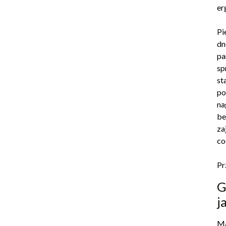
er
Pi
dn
pa
sp
st
po
na
be
za
co
Pr
G
j
Ma