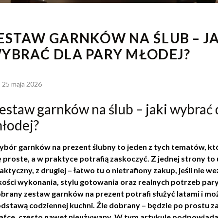
ESTAW GARNKÓW NA ŚLUB – JA
YBRAĆ DLA PARY MŁODEJ?
25 maja 2026
estaw garnków na ślub – jaki wybrać 
łodej?
bór garnków na prezent ślubny to jeden z tych tematów, kt
ę proste, a w praktyce potrafią zaskoczyć. Z jednej strony 
aktyczny, z drugiej – łatwo tu o nietrafiony zakup, jeśli nie 
kości wykonania, stylu gotowania oraz realnych potrzeb par
brany zestaw garnków na prezent potrafi służyć latami i moż
dstawą codziennej kuchni. Źle dobrany – będzie po prostu z
afce, często nawet nieużywany. W tym artykule podpowiada