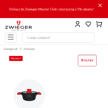
Dołącz do Zwieger Master Club i skorzystaj z 5% rabatu!
Menu
główne
Zwieger.pl
Zestawy
Vesna
×
FILTRY