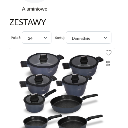
Aluminiowe
ZESTAWY
Pokaż:
Sortuj:
24
Domyślnie