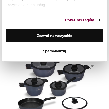
korzystania z ich usług.
Pokaż szczegóły
Zestaw garnków 10 el. Vesna + Patelnia 20 cm Vesna
Zwieger
Zezwól na wszystkie
1 199
zł
Spersonalizuj