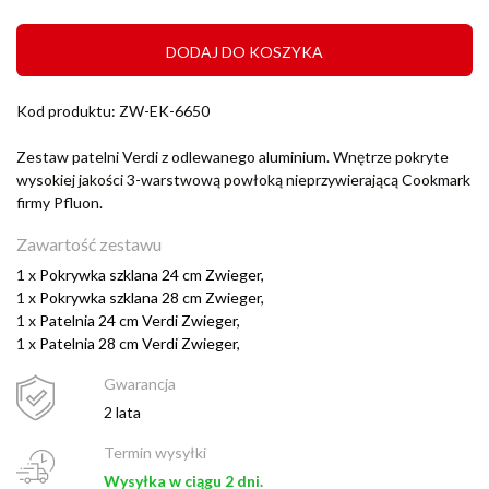
DODAJ DO KOSZYKA
Kod produktu: ZW-EK-6650
Zestaw patelni Verdi z odlewanego aluminium. Wnętrze pokryte
wysokiej jakości 3-warstwową powłoką nieprzywierającą Cookmark
firmy Pfluon.
Zawartość zestawu
1 x
Pokrywka szklana 24 cm Zwieger,
1 x
Pokrywka szklana 28 cm Zwieger,
1 x
Patelnia 24 cm Verdi Zwieger,
1 x
Patelnia 28 cm Verdi Zwieger,
Gwarancja
2 lata
Termin wysyłki
Wysyłka w ciągu 2 dni.