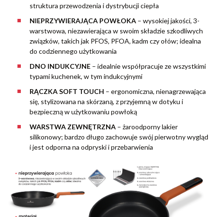
struktura przewodzenia i dystrybucji ciepła
NIEPRZYWIERAJĄCA POWŁOKA
– wysokiej jakości, 3-
warstwowa, niezawierająca w swoim składzie szkodliwych
związków, takich jak PFOS, PFOA, kadm czy ołów; idealna
do codziennego użytkowania
DNO INDUKCYJNE
– idealnie współpracuje ze wszystkimi
typami kuchenek, w tym indukcyjnymi
RĄCZKA SOFT TOUCH
– ergonomiczna, nienagrzewająca
się, stylizowana na skórzaną, z przyjemną w dotyku i
bezpieczną w użytkowaniu powłoką
WARSTWA ZEWNĘTRZNA
– żaroodporny lakier
silikonowy; bardzo długo zachowuje swój pierwotny wygląd
i jest odporna na odpryski i przebarwienia