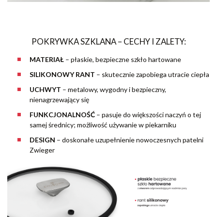
POKRYWKA SZKLANA – CECHY I ZALETY:
MATERIAŁ
–
płaskie, bezpieczne szkło hartowane
SILIKONOWY RANT
–
skutecznie zapobiega utracie ciepła
UCHWYT
–
metalowy, wygodny i bezpieczny,
nienagrzewający się
FUNKCJONALNOŚĆ
–
pasuje do większości naczyń o tej
samej średnicy; możliwość używanie w piekarniku
DESIGN
–
doskonałe uzupełnienie nowoczesnych patelni
Zwieger