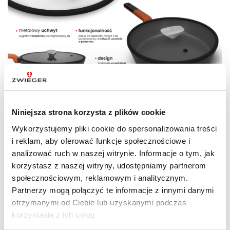
Niniejsza strona korzysta z plików cookie
Wykorzystujemy pliki cookie do spersonalizowania treści
DANE TECHNICZNE
i reklam, aby oferować funkcje społecznościowe i
analizować ruch w naszej witrynie. Informacje o tym, jak
korzystasz z naszej witryny, udostępniamy partnerom
społecznościowym, reklamowym i analitycznym.
Linia produktów
Verdi
Partnerzy mogą połączyć te informacje z innymi danymi
otrzymanymi od Ciebie lub uzyskanymi podczas
Zestaw zawiera
Akcesoria kuchenne
,
korzystania z ich usług.
Patelnie