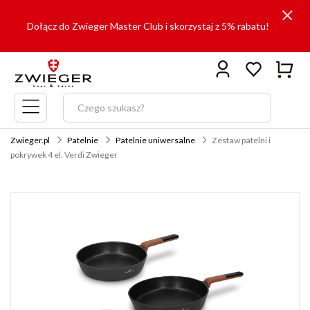
Dołącz do Zwieger Master Club i skorzystaj z 5% rabatu!
Menu
główne
Zwieger.pl
Patelnie
Patelnie uniwersalne
Zestaw patelni i
pokrywek 4 el. Verdi Zwieger