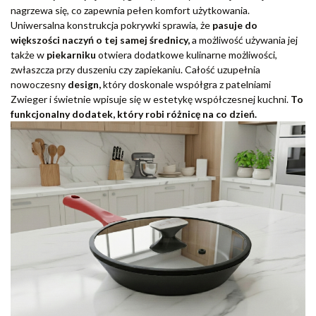
nagrzewa się, co zapewnia pełen komfort użytkowania.
Uniwersalna konstrukcja pokrywki sprawia, że
pasuje do
większości naczyń o tej samej średnicy,
a możliwość używania jej
także w
piekarniku
otwiera dodatkowe kulinarne możliwości,
zwłaszcza przy duszeniu czy zapiekaniu. Całość uzupełnia
nowoczesny
design,
który doskonale współgra z patelniami
Zwieger i świetnie wpisuje się w estetykę współczesnej kuchni.
To
funkcjonalny dodatek, który robi różnicę na co dzień.