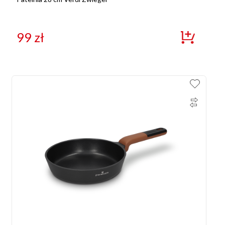
99
zł