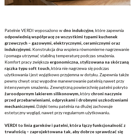
Patelnie VERDI wyposażono w
dno indukcyjne
, które zapewnia
odpowiednią współpracę ze wszystkimi typami kuchenek
grzewczych – gazowymi, elektrycznymi, ceramicznymi oraz
indukcyjnymi.
Konstrukcja dna wspiera równomierne nagrzewanie
i pomaga utrzymać stabilną temperaturę podczas smażenia.
Komfort pracy zwiększa
ergonomiczna, stylizowana na skórzaną
rączka typu soft touch,
która nie nagrzewa się podczas
użytkowania i jest wyjątkowo przyjemna w dotyku. Zapewnia także
pewny chwyt oraz wygodne manewrowanie patelnią nawet przy
intensywnym smażeniu. Zewnętrzną powierzchnię patelni pokryto
żaroodpornym lakierem silikonowym,
który
chroni naczynie
przed przebarwieniami, odpryskami i drobnymi uszkodzeniami
mechanicznymi.
Dzięki temu patelnia na dłużej zachowuje
estetyczny wygląd, nawet przy regularnym użytkowaniu.
VERDI to linia garnków i patelni, która łączy funkcjonalność z
trwałością – zaprojektowana tak, aby dobrze sprawdzać się