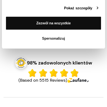
Rodzaj kuchni
ceramiczna,
Pokaż szczegóły
elektryczna, gazowa,
indukcyjna
Zezwól na wszystkie
Gwarancja
2 lata
EAN
5904158106650
Spersonalizuj
98% zadowolonych klientów
(Based on 5515 Reviews)