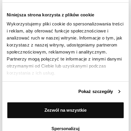
dobrej jakości. Wylewanie z garnków płynów jest
bardzo wygodne że względu na dziubki z obu
stron. No i te pokrywki pasujące jak ulał 😁
Niniejsza strona korzysta z plików cookie
Wykorzystujemy pliki cookie do spersonalizowania treści
i reklam, aby oferować funkcje społecznościowe i
analizować ruch w naszej witrynie. Informacje o tym, jak
Ocenił(a) produkt na
korzystasz z naszej witryny, udostępniamy partnerom
Opinia zamieszczona 13.11.2025
społecznościowym, reklamowym i analitycznym.
patelnie dość nierówne, olej spływa na boki jakby
Partnerzy mogą połączyć te informacje z innymi danymi
na środku było wybrzuszenie. Jedna z pateli
otrzymanymi od Ciebie lub uzyskanymi podczas
przyjechała uszkodzona. Proces reklamacji jest
korzystania z ich usług.
bardzo długi i uciążliwy - od 2 tygodni nie mam
patelni. Dostałam maila z informacją że dostanę
nową, ale od 4 dni paczka nie została nadana.
Pokaż szczegóły
Zezwól na wszystkie
Ocenił(a) produkt na
Opinia zamieszczona 10.11.2025
Spersonalizuj