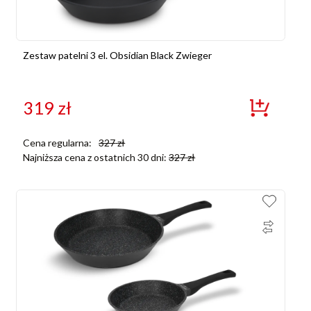
Zestaw patelni 3 el. Obsidian Black Zwieger
319
zł
Cena regularna:
327
zł
Najniższa cena z ostatnich 30 dni:
327
zł