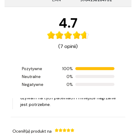
4.7
(7 opinii)
Pozytywne
100%
Ocenił(a) produkt na
Neutralne
0%
Opinia zamieszczona 20.02.2026
Negatywne
0%
Bardzo polecam. Zdecydowanie mniej tłuszczu
używam na tych patelniach i mniejsze nagrzanie
jest potrzebne.
Ocenił(a) produkt na