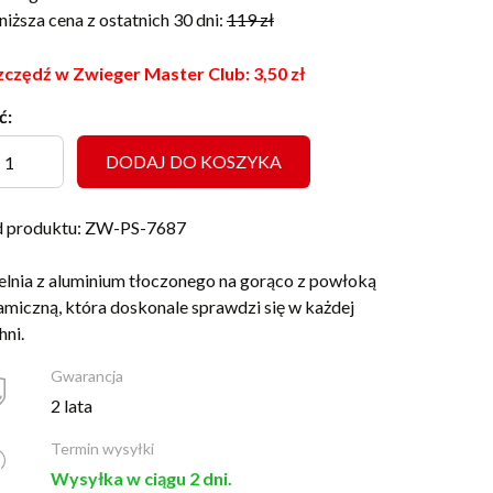
niższa cena z ostatnich 30 dni:
119
zł
czędź w Zwieger Master Club:
3,50
zł
ć:
DODAJ DO KOSZYKA
 produktu: ZW-PS-7687
elnia z aluminium tłoczonego na gorąco z powłoką
amiczną, która doskonale sprawdzi się w każdej
hni.
Gwarancja
2 lata
Termin wysyłki
Wysyłka w ciągu 2 dni.