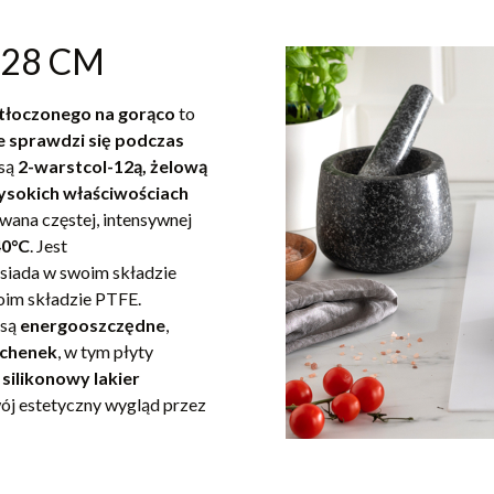
 28 CM
tłoczonego na gorąco
to
e sprawdzi się podczas
 są
2-warstcol-12ą, żelową
ysokich właściwościach
wana częstej, intensywnej
40°C
. Jest
osiada w swoim składzie
oim składzie PTFE.
 są
energooszczędne
,
uchenek
, w tym płyty
 silikonowy lakier
wój estetyczny wygląd przez