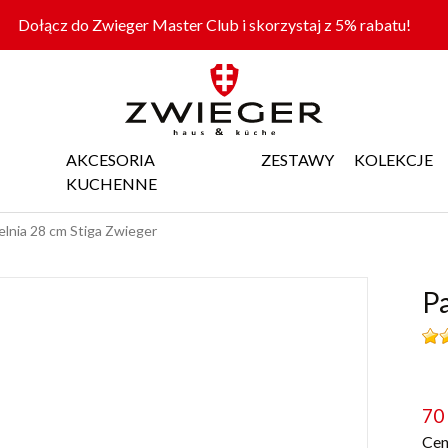
Dołącz do Zwieger Master Club i skorzystaj z 5% rabatu!
AKCESORIA
ZESTAWY
KOLEKCJE
KUCHENNE
elnia 28 cm Stiga Zwieger
Pa
70
Cen