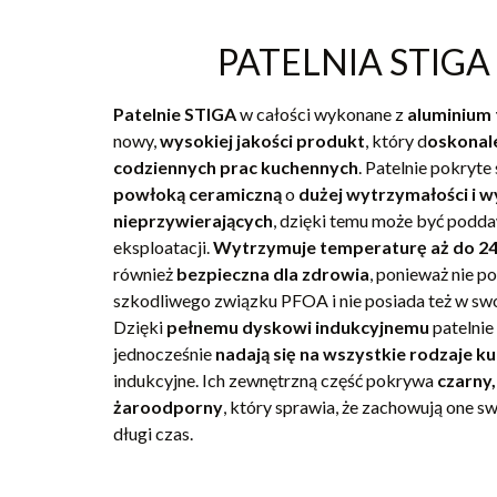
PATELNIA STIGA
Patelnie STIGA
w całości wykonane z
aluminium 
nowy,
wysokiej jakości produkt
, który d
oskonal
codziennych prac kuchennych
. Patelnie pokryte
powłoką ceramiczną
o
dużej wytrzymałości i w
nieprzywierających
, dzięki temu może być podda
eksploatacji.
Wytrzymuje temperaturę aż do 2
również
bezpieczna dla zdrowia
, ponieważ nie p
szkodliwego związku PFOA i nie posiada też w sw
Dzięki
pełnemu dyskowi indukcyjnemu
patelnie
jednocześnie
nadają się na wszystkie rodzaje k
indukcyjne. Ich zewnętrzną część pokrywa
czarny,
żaroodporny
, który sprawia, że zachowują one s
długi czas.