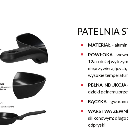
PATELNIA S
MATERIAŁ
– alumin
POWŁOKA
– wewnę
12a o dużej wytrzym
nieprzywierających,
wysokie temperatur
PEŁNA INDUKCJA
dzięki pełnemu pr
RĄCZKA
– gwarant
WARSTWA ZEWN
silikonowym; długo 
odpryski