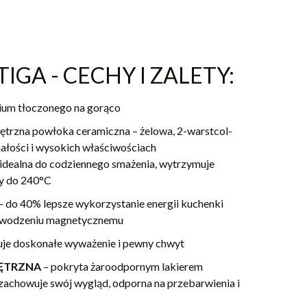
TIGA - CECHY I ZALETY:
ium tłoczonego na gorąco
trzna powłoka ceramiczna – żelowa, 2-warstcol-
ałości i wysokich właściwościach
 idealna do codziennego smażenia, wytrzymuje
y do 240°C
– do 40% lepsze wykorzystanie energii kuchenki
zewodzeniu magnetycznemu
uje doskonałe wyważenie i pewny chwyt
ĘTRZNA
– pokryta żaroodpornym lakierem
zachowuje swój wygląd, odporna na przebarwienia i