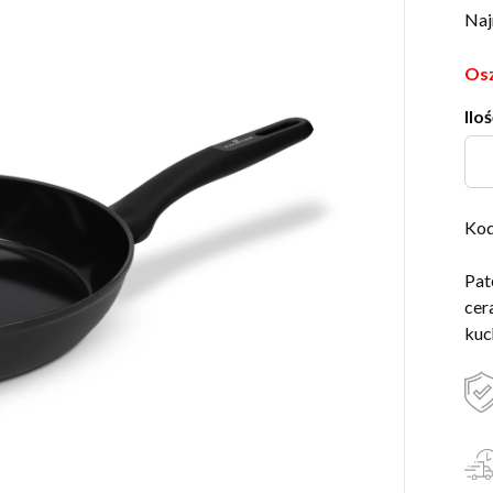
Naj
Osz
Iloś
Kod
Pat
cer
kuc