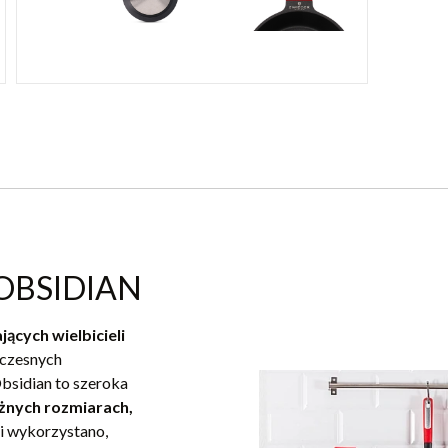
OBSIDIAN
ących wielbicieli
oczesnych
Obsidian to szeroka
óżnych rozmiarach,
ji wykorzystano,