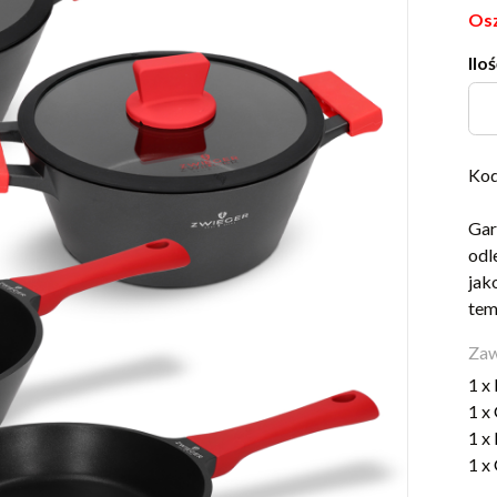
Osz
Iloś
Kod
Gar
odl
jak
tem
Zaw
1 x
1 x
1 x
1 x