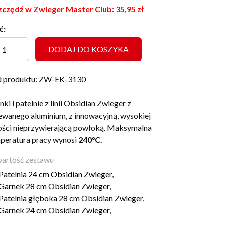
czędź w Zwieger Master Club:
35,95
zł
ć:
DODAJ DO KOSZYKA
 produktu: ZW-EK-3130
nki i patelnie z linii Obsidian Zwieger z
ewanego aluminium, z innowacyjną, wysokiej
ości nieprzywierającą powłoką. Maksymalna
peratura pracy wynosi
240°C.
artość zestawu
Patelnia 24 cm Obsidian Zwieger,
Garnek 28 cm Obsidian Zwieger,
Patelnia głęboka 28 cm Obsidian Zwieger,
Garnek 24 cm Obsidian Zwieger,