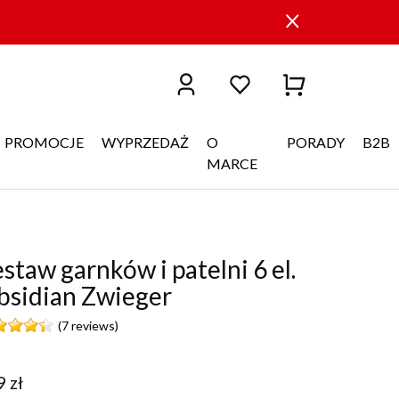
PROMOCJE
WYPRZEDAŻ
O
PORADY
B2B
MARCE
staw garnków i patelni 6 el.
bsidian Zwieger
(7 reviews)
9
zł