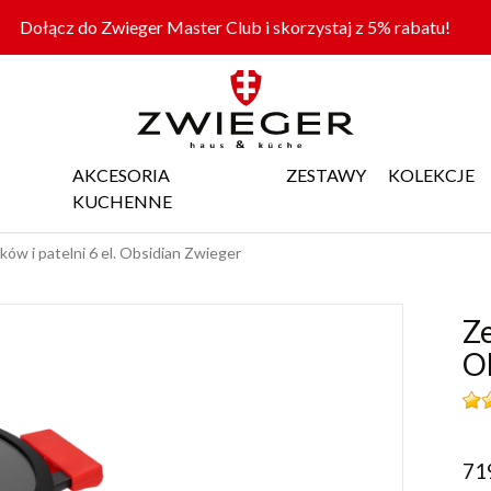
Dołącz do Zwieger Master Club i skorzystaj z 5% rabatu!
AKCESORIA
ZESTAWY
KOLEKCJE
KUCHENNE
ów i patelni 6 el. Obsidian Zwieger
Ze
O
71