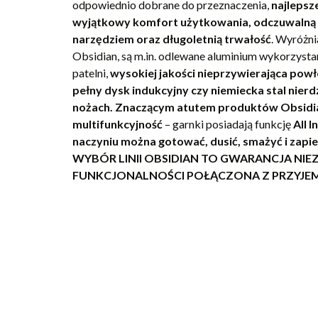
odpowiednio dobrane do przeznaczenia,
najlepsz
wyjątkowy komfort użytkowania, odczuwalną r
narzędziem oraz długoletnią trwałość
. Wyróżni
Obsidian, są m.in. odlewane aluminium wykorzysta
patelni,
wysokiej jakości nieprzywierająca pow
pełny dysk indukcyjny czy niemiecka stal nie
nożach.
Znaczącym atutem produktów Obsidian
multifunkcyjność
– garnki posiadają funkcję
All I
naczyniu można gotować, dusić, smażyć i zapie
WYBÓR LINII OBSIDIAN TO GWARANCJA NIE
FUNKCJONALNOŚCI POŁĄCZONA Z PRZYJE