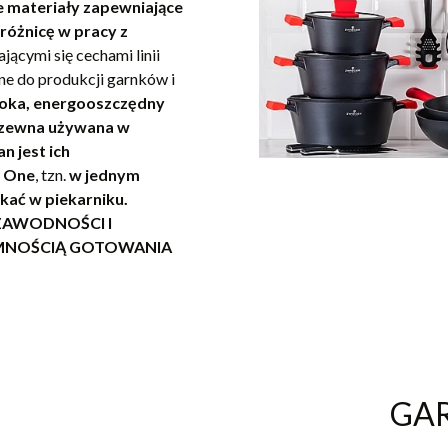
e materiały zapewniające
óżnicę w pracy z
ającymi się cechami linii
ne do produkcji garnków i
łoka, energooszczędny
rdzewna używana w
 jest ich
n One
, tzn.
w jednym
kać w piekarniku.
ZAWODNOŚCI I
MNOŚCIĄ GOTOWANIA
GAR