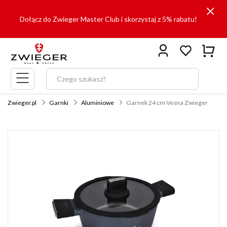
Dołącz do Zwieger Master Club i skorzystaj z 5% rabatu!
Menu
główne
Zwieger.pl
Garnki
Aluminiowe
Garnek 24 cm Vesna Zwieger