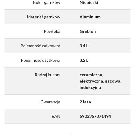
Kolor garnków
Niebieski
Materiał garnków
Aluminium
Powłoka
Greblon
Pojemność całkowita
3.4 L
Pojemność użytkowa
3.2 L
Rodzaj kuchni
ceramiczna,
elektryczna, gazowa,
indukcyjna
Gwarancja
2 lata
EAN
5903357371494