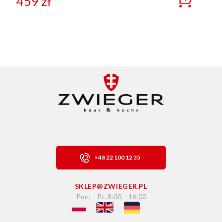
459
zł
+48 22 100 12 35
SKLEP@ZWIEGER.PL
Pon. – Pt. 8:00 – 16:00