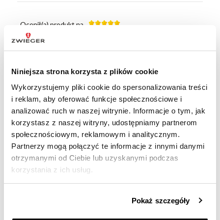
Ocenił(a) produkt na
Opinia zamieszczona 27.05.2025
Polecam każdemu. Uchwyty, pokrywka - wygodne i
funkcjonalne.
Niniejsza strona korzysta z plików cookie
Wykorzystujemy pliki cookie do spersonalizowania treści
i reklam, aby oferować funkcje społecznościowe i
analizować ruch w naszej witrynie. Informacje o tym, jak
Ocenił(a) produkt na
korzystasz z naszej witryny, udostępniamy partnerom
Opinia zamieszczona 06.05.2025
społecznościowym, reklamowym i analitycznym.
Jest świetny!
Partnerzy mogą połączyć te informacje z innymi danymi
otrzymanymi od Ciebie lub uzyskanymi podczas
korzystania z ich usług.
Ocenił(a) produkt na
Pokaż szczegóły
Opinia zamieszczona 02.05.2025