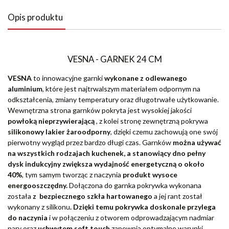
Opis produktu
VESNA - GARNEK 24 CM
VESNA
to innowacyjne garnki
wykonane z odlewanego
aluminium
, które jest najtrwalszym materiałem odpornym na
odkształcenia, zmiany temperatury oraz długotrwałe użytkowanie.
Wewnętrzna strona garnków pokryta jest wysokiej jakości
powłoką nieprzywierającą
, z kolei stronę zewnętrzną pokrywa
silikonowy lakier żaroodporny
, dzięki czemu zachowują one swój
pierwotny wygląd przez bardzo długi czas. Garnków
można używać
na wszystkich rodzajach kuchenek, a stanowiący dno pełny
dysk indukcyjny zwiększa wydajność energetyczną o około
40%
, tym samym tworząc z naczynia
produkt wysoce
energooszczędny.
Dołączona do garnka pokrywka wykonana
została
z bezpiecznego szkła hartowanego
a jej rant został
wykonany z silikonu
. Dzięki temu pokrywka doskonale przylega
do naczynia
i w połączeniu z otworem odprowadzającym nadmiar
pary oraz
uchwytem soft touch
zapewnia optymalne warunki