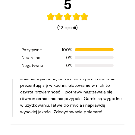
5
(12 opinii)
Pozytywne
100%
Ocenił(a) produkt na
Neutralne
0%
Opinia zamieszczona 02.02.2026
Negatywne
0%
Jestem bardzo zadowolona z garnków Zwieger. Są
solidnie wykonane, bardzo estetyczne i świetnie
prezentują się w kuchni. Gotowanie w nich to
czysta przyjemność – potrawy nagrzewają się
równomiernie i nic nie przypala. Garnki są wygodne
w użytkowaniu, łatwe do mycia i naprawdę
wysokiej jakości. Zdecydowanie polecam!