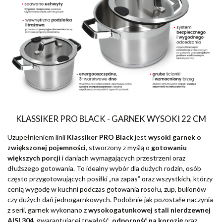
KLASSIKER PRO BLACK - GARNEK WYSOKI 22 CM
Uzupełnieniem linii
Klassiker PRO Black
jest
wysoki garnek o
zwiększonej pojemności,
stworzony z myślą o
gotowaniu
większych porcji
i daniach wymagających przestrzeni oraz
dłuższego gotowania. To idealny wybór dla dużych rodzin, osób
często przygotowujących posiłki „na zapas” oraz wszystkich, którzy
cenią wygodę w kuchni podczas gotowania rosołu, zup, bulionów
czy dużych dań jednogarnkowych. Podobnie jak pozostałe naczynia
z serii, garnek wykonano z
wysokogatunkowej stali nierdzewnej
AISI 304,
gwarantującej trwałość,
odporność na korozję
oraz