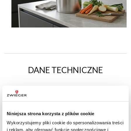
DANE TECHNICZNE
Linia produktów
Klassiker
Zestaw zawiera
Garnki
Niniejsza strona korzysta z plików cookie
Rodzaj kuchni
ceramiczna,
Wykorzystujemy pliki cookie do spersonalizowania treści
elektryczna, gazowa,
i reklam, aby oferować funkcje społecznościowe i