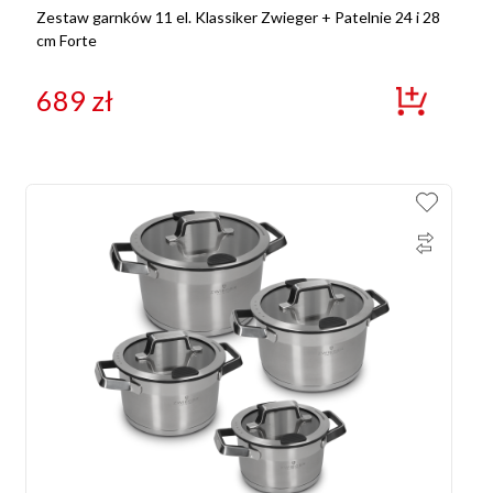
Zestaw garnków 11 el. Klassiker Zwieger + Patelnie 24 i 28
cm Forte
689
zł