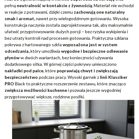
pełną
neutralność w kontakcie z żywnością.
Materiał nie wchodzi
w reakcje z potrawami, dzięki czemu
zachowują one naturalny
smak i aromat,
nawet przy wielogodzinnym gotowaniu. Wysoka
konstrukcja naczynia została zaprojektowana tak, aby maksymalnie
ułatwić przygotowywanie dużych porcji – bez ryzyka wykipienia i
bez utraty kontroli nad procesem gotowania. Praktyczna szklana
pokrywa z hartowanego szkła
wyposażona jest w system
odcedzania,
który umożliwia
wygodne i bezpieczne odlewanie
płynów
w dwóch wariantach, bez konieczności używania
dodatkowego sitka. W górnej części pokrywy umieszczono
nakładki pod palce
, które
poprawiają chwyt i zwiększają
bezpieczeństwo
podczas pracy. Wysoki garnek z
linii Klassiker
PRO
Black to praktyczne rozszerzenie zestawu, które znacząco
zwiększa możliwości kuchenne
i pozwala jeszcze wygodniej
przygotowywać większe, rodzinne posiłki.