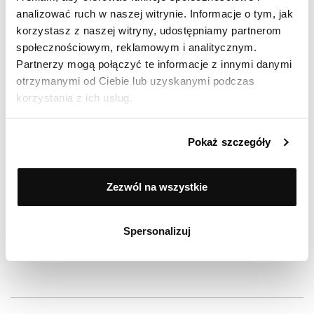
indukcyjna
analizować ruch w naszej witrynie. Informacje o tym, jak
korzystasz z naszej witryny, udostępniamy partnerom
Liczba garnków w
5
społecznościowym, reklamowym i analitycznym.
zestawie
Partnerzy mogą połączyć te informacje z innymi danymi
otrzymanymi od Ciebie lub uzyskanymi podczas
Gwarancja
5 lat
korzystania z ich usług.
EAN
5904158106735
Pokaż szczegóły
Zezwól na wszystkie
98% zadowolonych klientów
Spersonalizuj
(Based on 5519 Reviews)